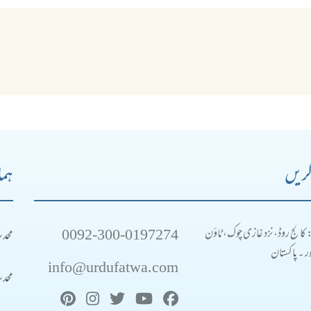
کریں
ہما
0092-300-0197274
محد
: کالج روڈ، نزد غازی چوک، ٹاؤن
 ۔ پاکستان
info@urdufatwa.com
محد