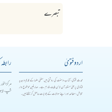
تبصرے
اردو فتویٰ
رابطہ 
محدث فتویٰ، کتاب و سنت کی روشنی میں سلفی علما کے قدیم و جدید
مرکز النور
فتاویٰ پر مبنی مستند آن لائن پلیٹ فارم ہے۔ صارفین موضوع وار
شپ، لاہور
تلاش، مطالعہ اور اپنے سوالات کے جوابات حاصل کر سکتے ہیں۔