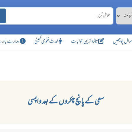
وال پوچھیں
تازہ ترین جوابات
محدث فتویٰ کمیٹی
ہمارے بارے
سعی کے پانچ چکروں کے بعد واپسی