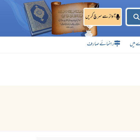
آواز سے سرچ کریں
 میں
رہنمائے صارف