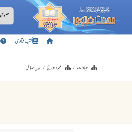
کتب فتاوی
س
عبادات
عمرہ اور حج
جدید مسائل