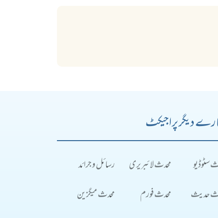
رے دیگر پراجیکٹ
ث سٹوڈیو
محدث لائبریری
رسائل و جرائد
ث حدیث
محدث فورم
محدث میگزین