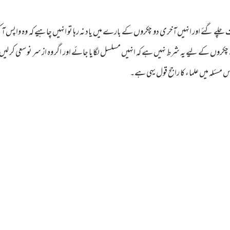
ف چلے گئے اور انہیں آخری دو چکروں کے بارے میں یاد نہ رہا تو انہیں چاہیے کہ وہ واپس آ ک
وں کے لیے یہ شرط نہیں ہے کہ انہیں مسلسل لگایا جائے اور اگر وہ از سر نو سعی کر لیں ت
اس مسئلہ میں علماء کا راجح قول یہی ہے۔