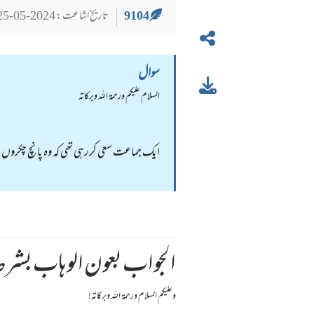
9104
تاریخ اشاعت : 2024-05-25
سوال
السلام عليكم ورحمة الله وبركاته
ایک جماعت سعی کر رہی تھی کہ وہ پانچ چکروں 
الجواب بعون الوهاب بشرط 
وعلیکم السلام ورحمة اللہ وبرکاته!