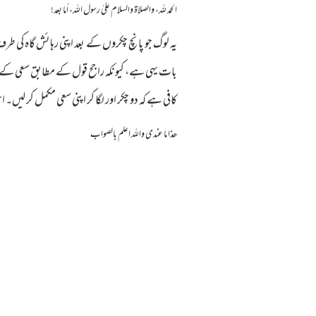
الحمد لله، والصلاة والسلام علىٰ رسول الله، أما بعد!
یہ لوگ جو پانچ چکروں کے بعد اپنی رہائش گاہ کی طر
بات یہی ہے، کیونکہ راجح قول کے مطابق سعی کے چکر
کافی ہے کہ دو چکر اور لگا کر اپنی سعی مکمل کر لیں۔ 
ھذا ما عندی واللہ اعلم بالصواب