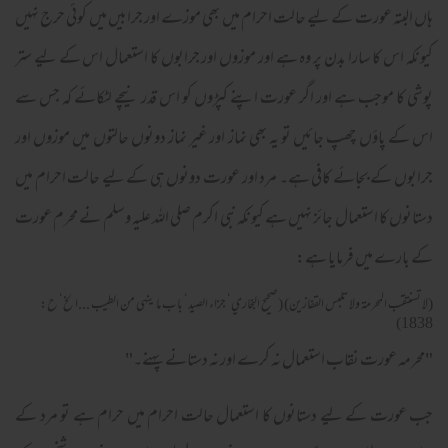
ہاں البتہ عورت کے لیے حالت احرام میں بھی موزے اور جرابیں میں کوئی حرج نہیں
کیونکہ اس کا سارا بدن پر وہ ہے اور موزوں اور جرابوں کا استعمال اس کے لیے ستر
پوشی کا موجب ہے اور اگر عورت اپنے کپڑوں کو اس قدر نیچے لٹکائے کہ جس سے
اس کے پاؤں چھپ جائیں تو یہ بھی نماز اور غیر نماز دونوں حالتوں میں موزوں اور
جرابوں کے بجائے کافی ہے۔ مرد اور عورت دونوں ہی کے لیے حالت احرام میں
دستانوں کا استعمال جائز نہیں ہے کیونکہ نبی اکرم صلی اللہ علیہ وسلم نے محرم عورت
کے بارے میں فرمایا ہے:
(لا تسنتقب المحرمة ولا تلبس القفازين) (صحيح البخاري‘ جزاء الصيد‘ باب ما ينهي من الطيب ...الخ‘ ح:
1838)
"محرمہ عورت نقاب استعمال نہ کرے اور نہ دستانے پہنے۔"
جب عورت کے لیے دستانوں کا استعمال حالت احرام میں حرام ہے تو مرد کے