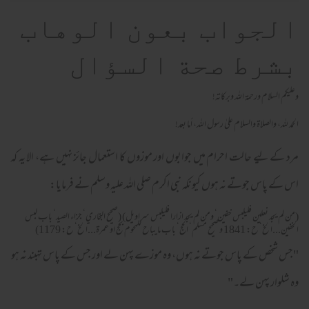
الجواب بعون الوهاب
بشرط صحة السؤال
وعلیکم السلام ورحمة اللہ وبرکاته!
الحمد لله، والصلاة والسلام علىٰ رسول الله، أما بعد!
مرد کے لیے حالت احرام میں جوابوں اور موزوں کا استعمال جائز نہیں ہے، الا یہ کہ
اس کے پاس جوتے نہ ہوں کیونکہ نبی اکرم صلی اللہ علیہ وسلم نے فرمایا:
(من لم يجد نعلين فليلبس خفين‘ ومن لم يجد ازارا فليلبس سراويل) (صحيح البخاري‘ جزاء الصيد‘ باب لبس
الخفين...الخ‘ ح: 1841 وصحيح مسلم‘ الحج‘ باب ما يباح للمحوم بحج او عمرة...الخ‘ ح: 1179)
"جس شخص کے پاس جوتے نہ ہوں، وہ موزے پہن لے اور جس کے پاس تہبند نہ ہو
وہ شلوار پہن لے۔"