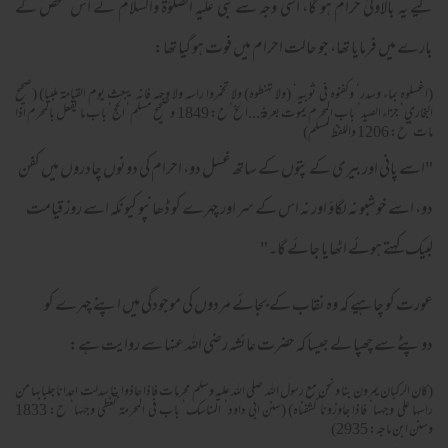
لیے یہ بالاولیٰ حرام ہو گا، اسی وجہ سے نبی علیہ الصلوٰۃ والسلام نے اس شخص کے
بارے میں فرمایا تھا، جو حالت احرام میں فوت ہو گیا تھا:
(اغسلوه بماء وسدر‘ وكفنوه في ثوبيه‘ (ولا تهنطوه) ولا تخمروا راسه ولا وجهه فانه يبعث يوم القيامة ملبيا) (صحيح
البخاري‘ جزاء الصيد‘ باب المحرم يموت بعرفة...الخ‘ ح: 1849 وصحيح مسلم‘ الحج‘ باب ما يفعل بالمحرم اذا
مات‘ ح: 1206 واللفظ لمسلم)
"اسے پانی اور بیری کے پتوں کے ساتھ غسل دو، احرام کی دونوں چادروں میں کفن
دو، اسے خوشبو نہ لگاؤ اور نہ اس کے سر اور چہرے کو ڈھانپو کیونکہ اسے روز قیامت
لبیک کہتے ہوئے اٹھایا جائے گا۔"
عورت کو چاہیے کہ وہ نقاب کے بجائے مردوں کی موجودگی میں اپنے چہرے کو
دوپٹے سے چھپا لے جیسا کہ حضرت عائشہ رضی اللہ عنہا سے روایت ہے:
(كان الركبان يمرون بنا ونحن مع رسول الله صلي الله عليه وسلم محرمات فاذا حاذوا بنا سدلت احدانا جلبابها من
راسها علي وجهها‘ فاذا جاوزونا كشفناه) (سنن ابي داود‘ المناسك‘ باب في المحرمة تغطي وجهها‘ ح: 1833
وسنن ابن ماجه: 2935)