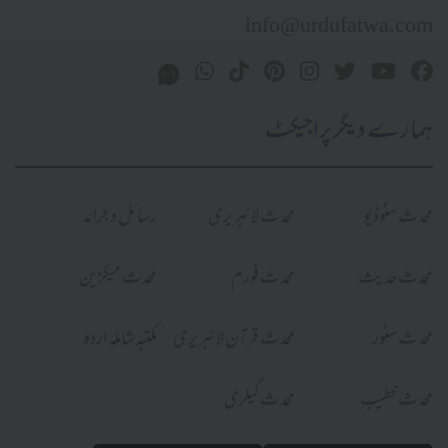
info@urdufatwa.com
ہمارے دیگر پراجیکٹ
محدث سٹوڈیو
محدث لائبریری
رسائل و جرائد
محدث حدیث
محدث فورم
محدث میگزین
محدث سٹور
محدث قرآن لائبریری
مکتبہ شاملہ اردو
محدث خطیب
محدث گیلری