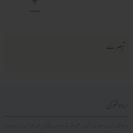
تبصرے
اردو فتویٰ
محدث فتویٰ، کتاب و سنت کی روشنی میں سلفی علما کے قدیم و جدید فتاویٰ پر مبنی مستند آن لائن پلیٹ فارم