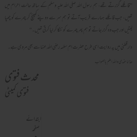
"قافلے گزرتے تھے، ہم رسول اللہ صلی اللہ علیہ وسلم کے ساتھ حالت احرام میں
تھیں، جب قافلے ہمارے قریب آتے تو ہم سر سے دوپٹے کھینچ کر چہرے کو چھپا
لیتیں اور جب وہ گزر جاتے تو ہم پھر چہرے کو ننگا کر لیا کرتی تھیں۔"
دارقطنی میں یہ روایت اسی طرح حضرت ام سلمہ رضی اللہ عنہا سے بھی مروی ہے۔
ھذا ما عندی واللہ اعلم بالصواب
محدث فتوی
فتوی کمیٹی
ابتدائے
صفحہ