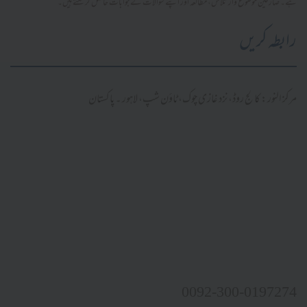
ہے۔ صارفین موضوع وار تلاش، مطالعہ اور اپنے سوالات کے جوابات حاصل کر سکتے ہیں۔
رابطہ کریں
مرکز النور: کالج روڈ، نزد غازی چوک، ٹاؤن شپ، لاہور ۔ پاکستان
0092-300-0197274