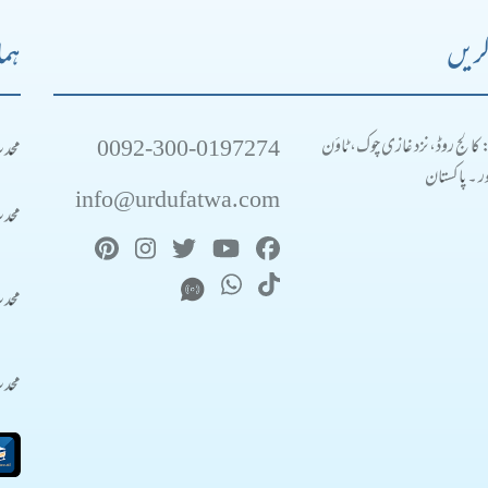
کریں
ہما
0092-300-0197274
محد
: کالج روڈ، نزد غازی چوک، ٹاؤن
 ۔ پاکستان
info@urdufatwa.com
محد
محد
محد