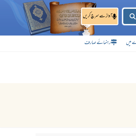
آواز سے سرچ کریں
 میں
رہنمائے صارف