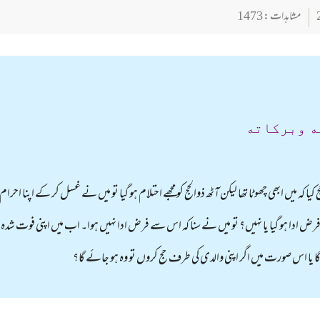
مشاہدات : 1473
ه وبركاته
 میں ابھی چھوٹا تھا لیکن آٹھ ذوالحج کو مجھے احتلام ہو گیا تو میں نے غسل کر کے اپنا احرام
 ادا ہو گیا یا نہیں؟ تو میں نے سنا کہ اس سے فرض ادا نہیں ہوا۔ اب میں اپنی فوت شد
ہو گا یا اس صورت میں اگر اپنی والدی کی طرف حج کروں تو وہ ہو جائے گا؟