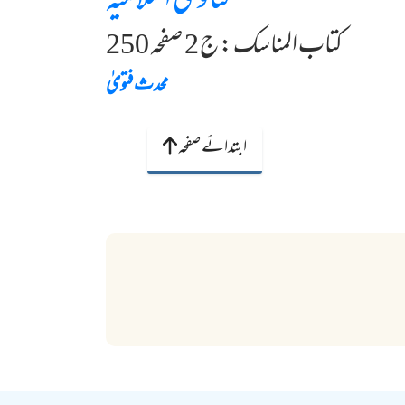
فتاویٰ اسلامیہ
کتاب المناسک : ج 2 صفحہ 250
محدث فتویٰ
ابتدائے صفحہ