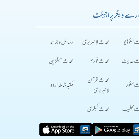
رے دیگر پراجیکٹ
ث سٹوڈیو
محدث لائبریری
رسائل و جرائد
ث حدیث
محدث فورم
محدث میگزین
محدث قرآن
ث سٹور
مکتبہ شاملہ اردو
لائبریری
ث خطیب
محدث گیلری