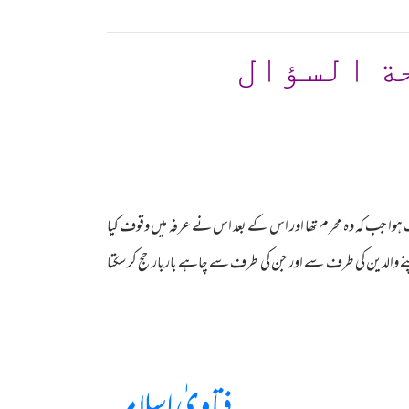
ة السؤال
لگ ہوا جب کہ وہ محرم تھا اور اس کے بعد اس نے عرفہ میں وقوف کیا
اپنے والدین کی طرف سے اور جن کی طرف سے چاہے باربار حج کر سکتا