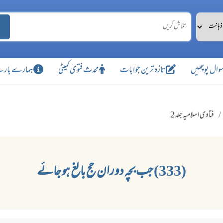
وال پوچھیں
تازہ ترین جوابات
محدث فتویٰ کمیٹی
ہمارے بارے
فتاوی اسلامیہ جلد 2
(333) جب بچہ دوران حج بالغ ہو جائے