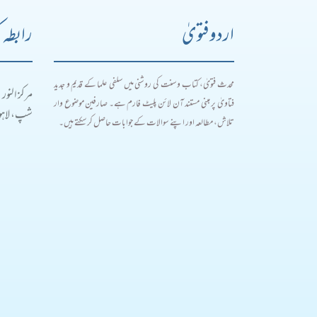
اردو فتویٰ
رابطہ 
محدث فتویٰ، کتاب و سنت کی روشنی میں سلفی علما کے قدیم و جدید
مرکز النور
فتاویٰ پر مبنی مستند آن لائن پلیٹ فارم ہے۔ صارفین موضوع وار
شپ، لاہور
تلاش، مطالعہ اور اپنے سوالات کے جوابات حاصل کر سکتے ہیں۔