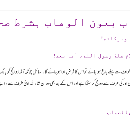
ب بعون الوهاب بشرط صح
 وبرکاته!
م علىٰ رسول الله، أما بعد!
 طواف سے پہلے بالغ ہو جائے تو اس کا فرض ادا ہو جائے گا۔ سائل چونکہ آٹھ ذوالحج کو با
ا کسی اور کی طرف سے وہ حج کر سکتا ہے اور اس کے بعد بھی وہ ان شاءاللہ اپنی طرف سے، 
بالصواب