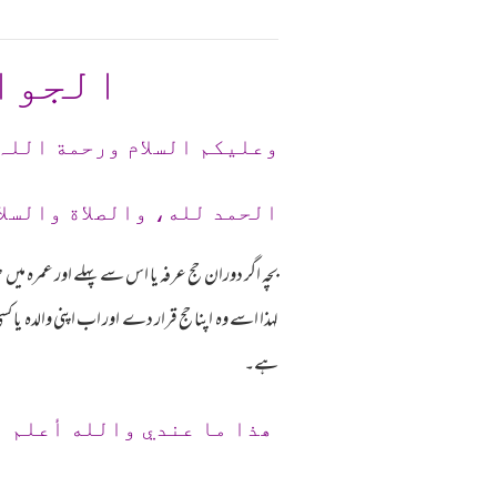
الجوا
وعلیکم السلام ورحمة اللہ
الحمد لله، والصلاة والسلا
بچہ اگر دوران حج عرفہ یا اس سے پہلے اور عمرہ میں
لہذا اسے وہ اپنا حج قرار دے اور اب اپنی والدہ ی
ہے۔
ھذا ما عندي والله أعلم 