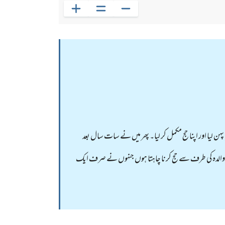
 پہن لیا اور اپنا حج مکمل کر لیا۔ پھر میں نے سات سال بعد
ہ والدہ کی طرف سے حج کرنا چاہتا ہوں جنہوں نے صرف ایک