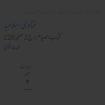
ھذا ما عندي والله أعلم بالصواب
فتاویٰ اسلامیہ
کتاب الصيام: ج 2 صفحہ 228
محدث فتویٰ
ابتدائے
صفحہ