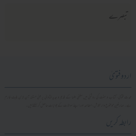
تبصرے
اردو فتویٰ
محدث فتویٰ، کتاب و سنت کی روشنی میں سلفی علما کے قدیم و جدید فتاویٰ پر مبنی مستند آن لائن پلیٹ فارم
ہے۔ صارفین موضوع وار تلاش، مطالعہ اور اپنے سوالات کے جوابات حاصل کر سکتے ہیں۔
رابطہ کریں