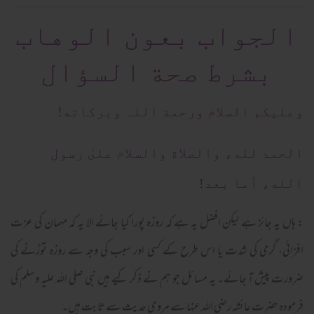
الجواب بعون الوهاب
بشرط صحة السؤال
وعلیکم السلام ورحمة اللہ وبرکاته!
الحمد لله، والصلاة والسلام علىٰ رسول
الله، أما بعد!
: ہاں یہ جائز ہے لیکن افضل یہ ہے کہ روزہ پورا کیا جائے الا یہ کہ مہمان کی عزت
افزائی، گرمی کی شدت یا اس طرح کے کسی اور سبب کی وجہ سے روزہ توڑنے کی
ضرورت پیش آ جائے۔ یہ مسائل جو ہم نے ذکر کیے ہیں نبی صلی اللہ علیہ وسلم کی
فرمودہ حضرت عائشہ رضی اللہ عنہا سے مروی حدیث سے ثابت ہیں۔