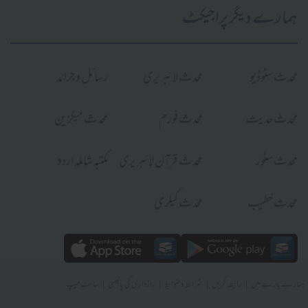
ہمارے دیگر پراجیکٹ
محدث سٹوڈیو
محدث لائبریری
رسائل و جرائد
محدث حدیث
محدث فورم
محدث میگزین
محدث سٹور
محدث قرآن لائبریری
مکتبہ شاملہ اردو
محدث خطیب
محدث گیلری
|
|
|
|
ہمارے بارے میں
رابطہ کریں
شرائط و ضوابط
رازداری کی پالیسی
سائٹ میپ