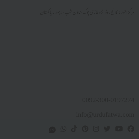
مرکز النور: کالج روڈ، نزد غازی چوک، ٹاؤن شپ، لاہور ۔ پاکستان
0092-300-0197274
info@urdufatwa.com