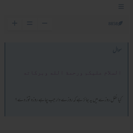
8858
سوال
السلام عليكم ورحمة الله وبركاته
کیا نفل روزے میں یہ جائز ہے کہ روزے دار جب چاہے روزہ توڑ دے؟