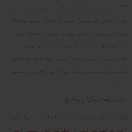
’’ان لوگوں کو کیا ہواگیاہے، جنہوں نے یہ
یہ باتیں کی ہیں؟ میں تو نماز بھی پڑھتا
ہوں اور سوتا بھی ہوں، روزہ رکھتا ہوں
اور چھوڑ بھی دیتا ہوں اور عورتوں سے
شادی بیاہ بھی کرتا ہوں، چنانچہ جس شخص
نے میری سنت سے منہ موڑا وہ مجھ سے نہیں
ہے۔‘‘
اورایک روایت میں ہے کہ آپ نے فرمایا:
((أَنْتُمُ الَّذِينَ قُلْتُمْ كَذَا وَكَذَا، أَمَا وَاللَّهِ
إِنِّي لَأَخْشَاكُمْ لِلَّهِ وَأَتْقَاكُمْ لَهُ، لَكِنِّي أَصُومُ