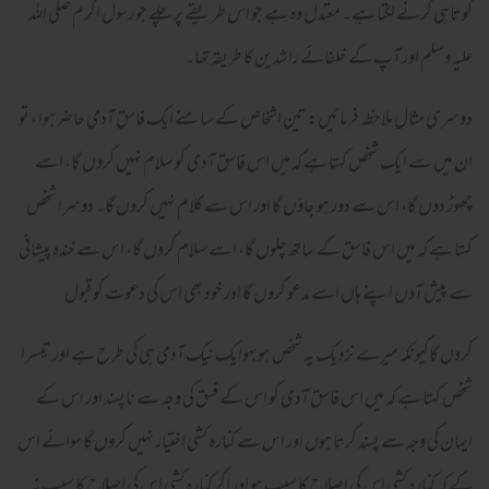
کوتاہی کرنے لگتا ہے۔ معتدل وہ ہے جو اس طریقے پر چلے جو رسول اکرم صلی اللہ
علیہ وسلم اور آپ کے خلفائے راشدین کا طریقہ تھا۔
دوسری مثال ملاحظہ فرمائیں: تین اشخاص کے سامنے ایک فاسق آدمی حاضرہوا ، تو
ان میں سے ایک شخص کہتا ہے کہ میں اس فاسق آدمی کو سلام نہیں کروں گا، اسے
چھوڑ دوں گا، اس سے دور ہو جاؤں گا اور اس سے کلام نہیں کروں گا۔ دوسرا شخص
کہتا ہے کہ میں اس فاسق کے ساتھ چلوں گا، اسے سلام کروں گا، اس سے خندہ پیشانی
سے پیش آوں اپنے ہاں اسے مدعو کروں گا اور خود بھی اس کی دعوت کو قبول
کروں گاکیونکہ میرے نزدیک یہ شخص ہوبہوایک نیک آدمی ہی کی طرح ہے اور تیسرا
شخص کہتا ہے کہ میں اس فاسق آدمی کو اس کے فسق کی وجہ سے ناپسند اور اس کے
ایمان کی وجہ سے پسند کرتا ہوں اور اس سے کنارہ کشی اختیار نہیں کروں گا سوائے اس
کے کہ کنارہ کشی اس کی اصلاح کا سبب ہو اور اگر کنارہ کشی اس کی اصلاح کا سبب نہ