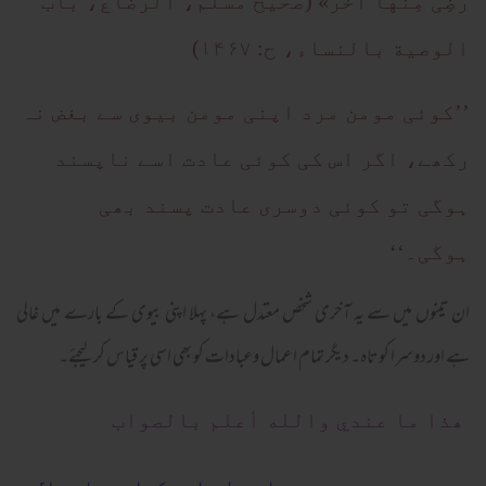
رَضِیَ مِنْهَا آخَرَ» (صحيح مسلم، الرضاع، باب
الوصية بالنساء، ح: ۱۴۶۷)
’’کوئی مومن مرد اپنی مومن بیوی سے بغض نہ
رکھے، اگر اس کی کوئی عادت اسے ناپسند
ہوگی تو کوئی دوسری عادت پسند بھی
ہوگی۔‘‘
ان تینوں میں سے یہ آخری شخص معتدل ہے، پہلا اپنی بیوی کے بارے میں غالی
ہے اور دوسرا کوتاہ۔ دیگر تمام اعمال وعبادات کو بھی اسی پر قیاس کر لیجئے۔
ھذا ما عندي والله أعلم بالصواب