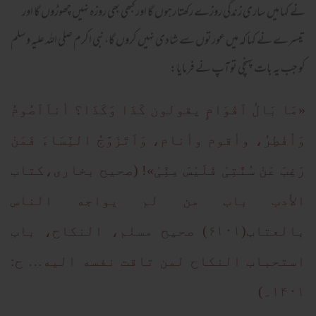
نے کہا میں ساری زندگی روزے رکھتا رہوں گا اور کبھی بھی روزہ نہیں چھوڑوں گا اور
تیسرے نے کہا کہ میں عورتوں سے شادی نہیں کروں گا، نبی اکرم صلی اللہ علیہ وسلم
کو جب یہ بات پہنچی تو آپ نے فرمایا:
«مَا بَالُ اَقْوَامٍ يقولون کَذَا وَکَذَا؟ أناَاَصُومُ
وَاُفْطِرُ، وأقوم وأنام، وَاَتَزَوَّجُ النِّسَاءَ فَمَنْ
رَغِبَ عَنْ سُنَّتِیْ فَلَيْسَ مِنِّیْ»! (صحيح بخاری،کتاب
الأدب باب من لم يواجه الناس
بالعتاب(۶۱۰۱) صحيح مسلم، النکاح، باب
استحباب النکاح لمن تاقت نفسه اليه… ح:
۱۴۰۱۔)