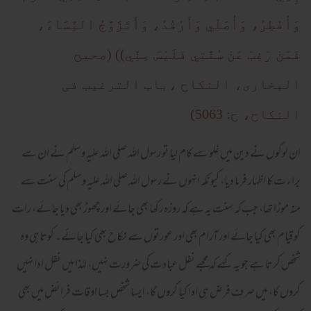
وَأُفْطِرُ، وَأُصَلِّي وَأَرْقُدُ، وَأَتَزَوَّجُ النِّسَاءَ،
فَمَنْ رَغِبَ عَنْ سُنَّتِي فَلَيْسَ مِنِّي)) (صحيح
البخاری، النکاح ،باب الترغیب فی
النکاح، ح: 5063)
ان لوگوں نے دین میں غلو سے کام لیا تو رسول اللہ صلی اللہ علیہ وسلم نے ان سے
براء ت کا اظہار فرما دیا، کیونکہ انہوں نے رسول اللہ صلی اللہ علیہ وسلم کی سنت سے
منہ موڑا تھا، جب کہ سنت یہ ہے کہ روزہ رکھا بھی جائے اور چھوڑ بھی دیا جائے، رات
کو قیام بھی کیا جائے اور آرام بھی اور عورتوں سے نکاح بھی کیا جائے۔ کوتاہی وہ
شخص کرتا ہے جو یہ کہے کہ مجھے نفل عبادت کی ضرورت نہیں، لہٰذا میں نفل ادا نہیں
کروں گا، میں صرف فرض ہی ادا کیا کروں گا، ایسا شخص بسا اوقات فرائض میں بھی