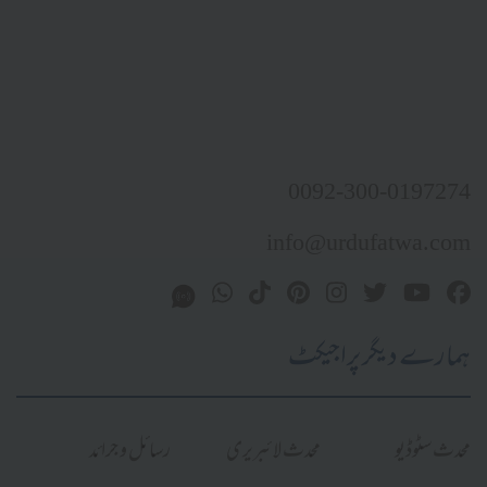
0092-300-0197274
info@urdufatwa.com
ہمارے دیگر پراجیکٹ
محدث سٹوڈیو
محدث لائبریری
رسائل و جرائد