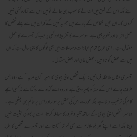
بنے بلکہ اس کے فسق میں اضافے کا سبب بن جائے تو میں اس سے کنارہ کشی نہیں
کروں گا۔ ان تین اشخاص کے بارے میں ہم یہ کہیں گے کہ ان میں سے پہلے شخص کا
عمل افراط اور غلو پر مبنی ہے، دوسرے کا تفریط اور کمی پر جب کہ تیسرے کا عمل
معتدل ہے۔ اسی طرح تمام عبادات ومعاملات میں بھی لوگوں کا یہی حال ہے کہ ان
میں سے بعض کوتاہ ہیں، بعض غالی اور بعض معتدل۔
تیسری مثال ملاحظہ فرمائیں: ایک شخص اپنی بیوی کا اسیر ’’زن مرید‘‘ ہے، وہ جس
طرف چاہے اس کے منہ کو پھیر دیتی ہے اور وہ اسے گناہ سے روکتا ہے نہ کسی اچھے
کام کی ترغیب دیتا ہے بلکہ عورت اس کی عقل پر سوار اور اس پر حاکم بن بیٹھی ہے۔
دوسرا شخص اپنی بیوی کے ساتھ تکبر وغرور کا معاملہ کرتا، اسے پر کاہ کی حیثیت نہیں
دیتا بلکہ اسے اپنے گھریلو ملازم سے بھی کم تر سمجھتا ہے اور تیسرے شخص کا طرز