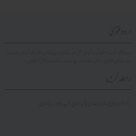
اردو فتویٰ
محدث فتویٰ، کتاب و سنت کی روشنی میں سلفی علما کے قدیم و جدید فتاویٰ پر مبنی مستند آن لائن پلیٹ فارم
ہے۔ صارفین موضوع وار تلاش، مطالعہ اور اپنے سوالات کے جوابات حاصل کر سکتے ہیں۔
رابطہ کریں
مرکز النور: کالج روڈ، نزد غازی چوک، ٹاؤن شپ، لاہور ۔ پاکستان