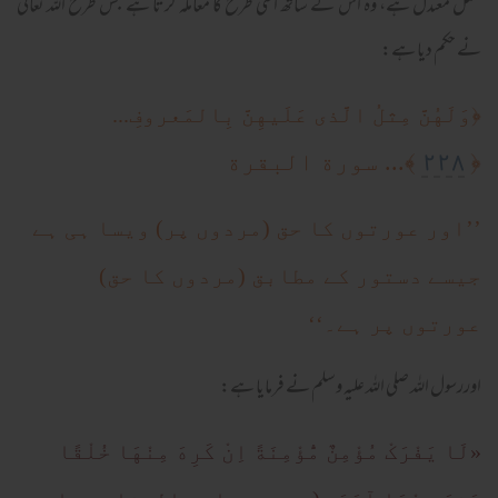
عمل معتدل ہے، وہ اس کے ساتھ اسی طرح کا معاملہ کرتا ہے جس طرح اللہ تعالیٰ
نے حکم دیا ہے:
﴿
وَلَهُنَّ مِثلُ الَّذى عَلَيهِنَّ بِالمَعروفِ...
٢٢٨
﴿
﴾... سورة البقرة
’’اور عورتوں کا حق (مردوں پر) ویسا ہی ہے
جیسے دستور کے مطابق (مردوں کا حق)
عورتوں پر ہے۔‘‘
اوررسول اللہ صلی اللہ علیہ وسلم نے فرمایا ہے:
«لَا يَفْرَکْ مُؤْمِنٌ مُّؤْمِنَةً اِنْ کَرِهَ مِنْهَا خُلْقًا