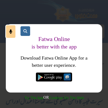
Fatwa Online
is better with the app
Download Fatwa Online App for a
متفرقات
عقیدہ و منہج
کتب فتاوی
better user experience.
معاصر بدعی اور شرکیہ عقائد
فتاوی ارکان اسلام
متفرقات
OR
Try The App
Continue On The Web
سیرت طیبہ کا دامن مضبوطی سے تھا منا اعتدال اور اس