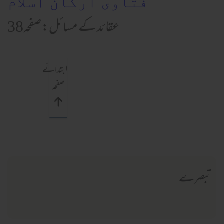
فتاویٰ ارکان اسلام
عقائد کے مسائل: صفحہ38
ابتدائے
صفحہ
تبصرے