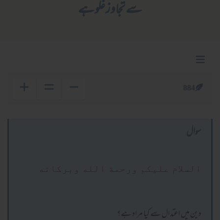
سے تجاوز غلو ہے
884
سوال
السلام عليكم ورحمة الله وبركاته
دین میں اعتدال سے کیا مراد ہے؟