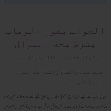
الجواب بعون الوهاب
بشرط صحة السؤال
وعلیکم السلام ورحمة اللہ وبرکاته!
الحمد لله، والصلاة والسلام علىٰ رسول
الله، أما بعد!
کیمیائی تجزیہ کے لیے اس طرح معمولی مقدار میں خون لینے سے روزہ فاسد نہیں ہوتا
بلکہ ضرورت و حاجت کی وجہ سے یہ عمل قابل معافی ہے اور اس کا تعلق ان امور میں