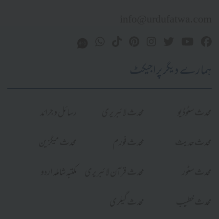
info@urdufatwa.com
ہمارے دیگر پراجیکٹ
محدث سٹوڈیو
محدث لائبریری
رسائل و جرائد
محدث حدیث
محدث فورم
محدث میگزین
محدث سٹور
محدث قرآن لائبریری
مکتبہ شاملہ اردو
محدث خطیب
محدث گیلری