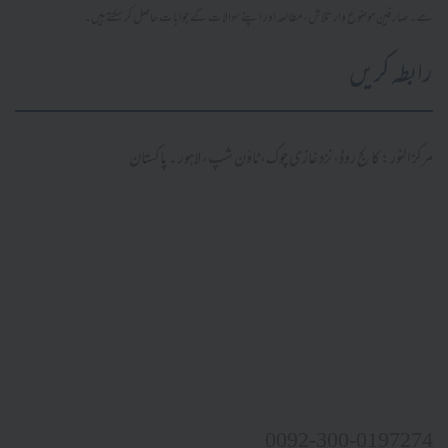
ہے۔ صارفین موضوع وار تلاش، مطالعہ اور اپنے سوالات کے جوابات حاصل کر سکتے ہیں۔
رابطہ کریں
مرکز النور: کالج روڈ، نزد غازی چوک، ٹاؤن شپ، لاہور ۔ پاکستان
0092-300-0197274