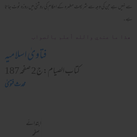
سے نہیں ہے جن کی وجہ سے شریعت مطہرہ کے احکام کی روشنی میں روزہ ٹوٹ جاتا
ہے۔
ھذا ما عندي والله أعلم بالصواب
فتاویٰ اسلامیہ
کتاب الصیام : ج 2 صفحہ 187
محدث فتویٰ
ابتدائے
صفحہ