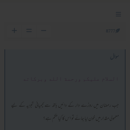
8777
سوال
السلام عليكم ورحمة الله وبركاته
جب رمضان میں روزے دار کے دائیں ہاتھ سے کیمیائی تجزیہ کے لیے
معمولی مقدار میں خون لیا جائے تو اس کا کیا حکم ہے؟