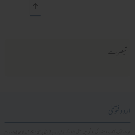
تبصرے
اردو فتویٰ
محدث فتویٰ، کتاب و سنت کی روشنی میں سلفی علما کے قدیم و جدید فتاویٰ پر مبنی مستند آن لائن پلیٹ فارم