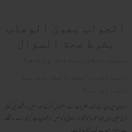
الجواب بعون الوهاب
بشرط صحة السؤال
وعلیکم السلام ورحمة اللہ وبرکاته!
الحمد لله، والصلاة والسلام علىٰ رسول
الله، أما بعد!
رمضان میں دن کے قت عطریات کے استعمال کرنے اور انہیں سونگھنے میں کوئی
حرج نہیں، ہاں البتہ بخور (خوشبو دار دھونی) کو نہیں سونگھنا چاہیئے کیونکہ اسے سونگھنے
سے دھواں معدے تک پہنچ جاتا ہے۔