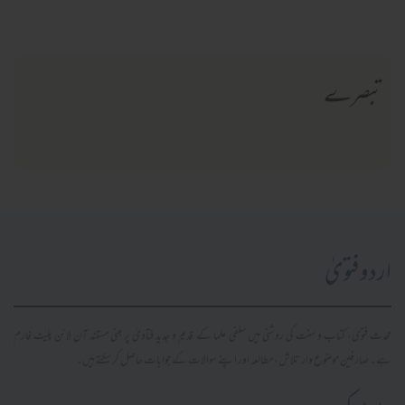
تبصرے
اردو فتویٰ
محدث فتویٰ، کتاب و سنت کی روشنی میں سلفی علما کے قدیم و جدید فتاویٰ پر مبنی مستند آن لائن پلیٹ فارم
ہے۔ صارفین موضوع وار تلاش، مطالعہ اور اپنے سوالات کے جوابات حاصل کر سکتے ہیں۔