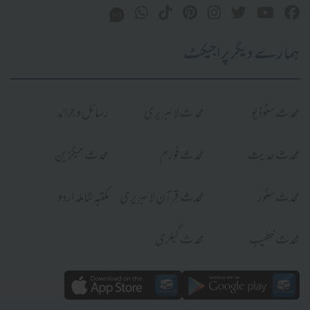
ہمارے دیگر پراجیکٹ
محدث سٹوڈیو
محدث لائبریری
رسائل و جرائد
محدث حدیث
محدث فورم
محدث میگزین
محدث سٹور
محدث قرآن لائبریری
مکتبہ شاملہ اردو
محدث خطیب
محدث گیلری