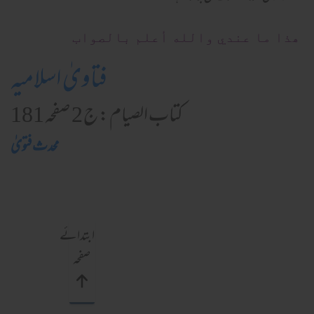
ھذا ما عندي والله أعلم بالصواب
فتاویٰ اسلامیہ
کتاب الصیام : ج 2 صفحہ 181
محدث فتویٰ
ابتدائے
صفحہ