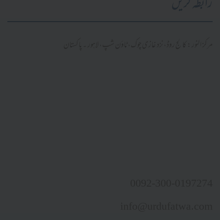
رابطہ کریں
مرکز النور: کالج روڈ، نزد غازی چوک، ٹاؤن شپ، لاہور ۔ پاکستان
0092-300-0197274
info@urdufatwa.com