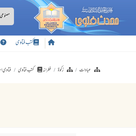
کتب فتاوی
س
عبادات
زکوۃ
فطرانہ
کتب فتاوی
فتاوی اسل