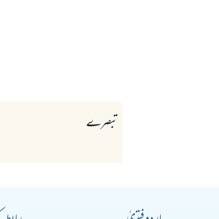
تبصرے