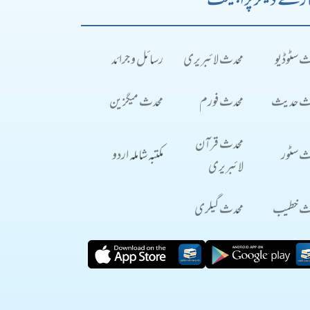
رے دیگر پراجیکٹ
ث سٹوڈیو
محدث لائبریری
رسائل و جرائد
ث حدیث
محدث فورم
محدث میگزین
محدث قرآن
ث سٹور
مکتبہ شاملہ اردو
لائبریری
ث خطیب
محدث گیلری