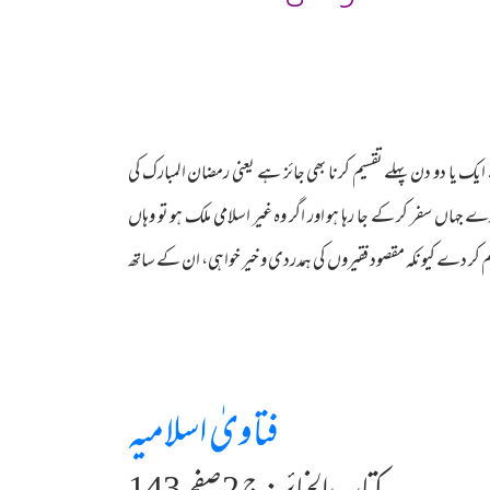
یک یا دو دن پہلے تقسیم کرنا بھی جائز ہے یعنی رمضان المبارک کی
جہاں سفر کر کے جا رہا ہو اور اگر وہ غیر اسلامی ملک ہو تو وہاں
یم کر دے کیونکہ مقصود فقیروں کی ہمدردی و خیر خواہی، ان کے ساتھ
فتاویٰ اسلامیہ