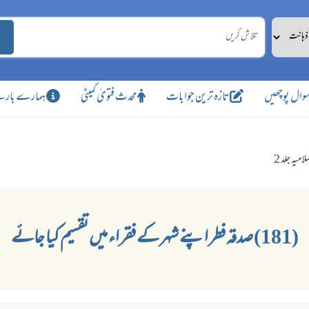
وال پوچھیں
تازہ ترین جوابات
محدث فتویٰ کمیٹی
ہمارے بارے
امیہ جلد 2
(181) صدقہ فطر اپنے شہر کے فقراء میں تقسیم کیا جائے