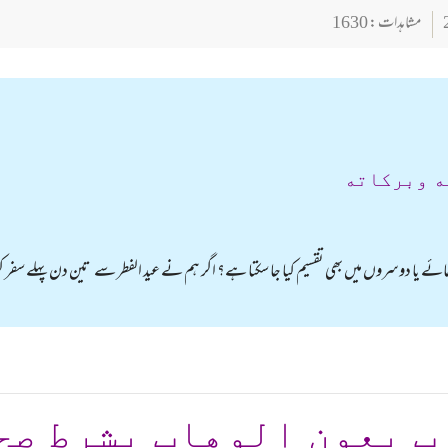
مشاہدات : 1630
ه وبركاته
 جائے یا دوسروں میں بھی تقسیم کیا جا سکتا ہے؟ اگر ہم نے عید الفطر سے تین دن پہلے سفر کر
ب بعون الوهاب بشرط صح