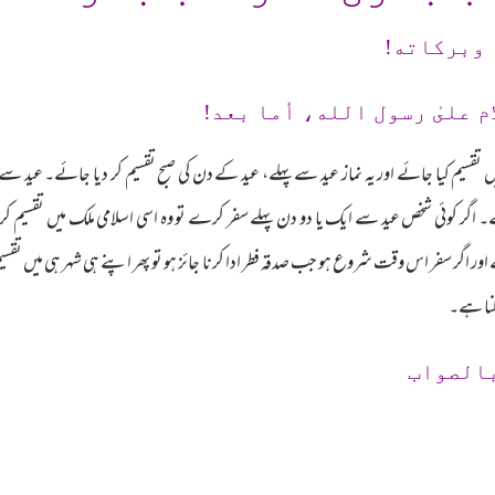
 وبرکاته!
م علىٰ رسول الله، أما بعد!
تقسیم کیا جائے اور یہ نماز عید سے پہلے، عید کے دن کی صبح تقسیم کر دیا جائے۔ عید سے ا
۔ اگر کوئی شخص عید سے ایک یا دو دن پہلے سفر کرے تو وہ اسی اسلامی ملک میں تقسیم کرے 
ر اگر سفر اس وقت شروع ہو جب صدقہ فطر ادا کرنا جائز ہو تو پھر اپنے ہی شہر ہی میں تقس
کنا ہے۔
بالصواب