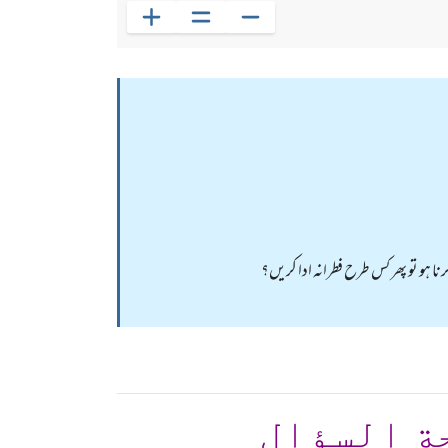
نا ہو تو پھر کس طرح فطرانہ ادا کریں؟
ة السؤال