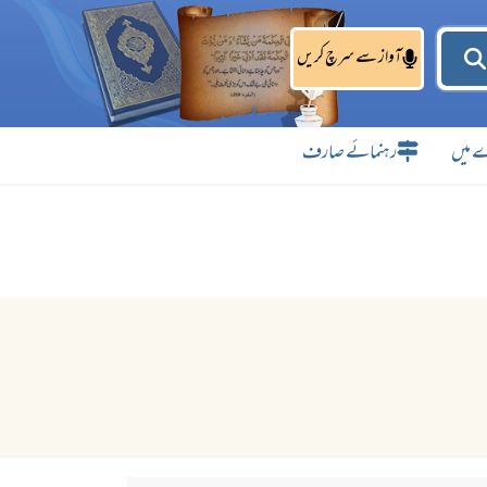
آواز سے سرچ کریں
 میں
رہنمائے صارف