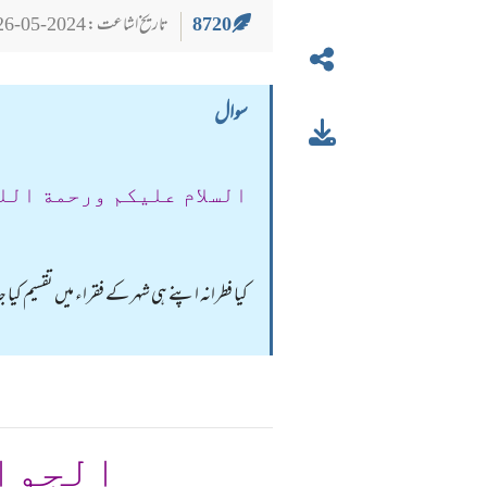
8720
تاریخ اشاعت : 2024-05-26
سوال
السلام عليكم ورحمة الل
کیا فطرانہ اپنے ہی شہر کے فقراء میں تقسیم کیا
الجوا