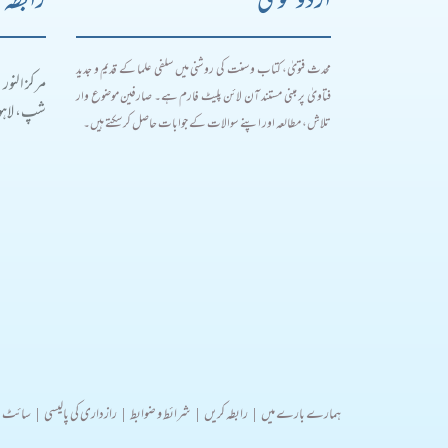
اردو فتویٰ
رابطہ 
محدث فتویٰ، کتاب و سنت کی روشنی میں سلفی علما کے قدیم و جدید
مرکز النور
فتاویٰ پر مبنی مستند آن لائن پلیٹ فارم ہے۔ صارفین موضوع وار
شپ، لاہور
تلاش، مطالعہ اور اپنے سوالات کے جوابات حاصل کر سکتے ہیں۔
ہمارے بارے میں
|
رابطہ کریں
|
شرائط و ضوابط
|
رازداری کی پالیسی
|
سائٹ 