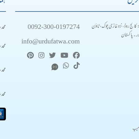
کریں
ہما
0092-300-0197274
محد
: کالج روڈ، نزد غازی چوک، ٹاؤن
 ۔ پاکستان
info@urdufatwa.com
محد
محد
محد
میپ