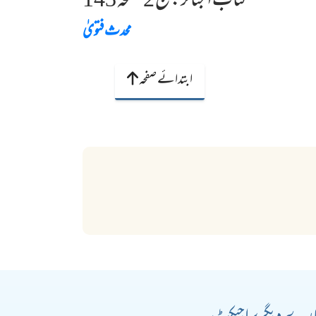
کتاب الجنائر: ج 2 صفحہ 143
محدث فتویٰ
ابتدائے صفحہ