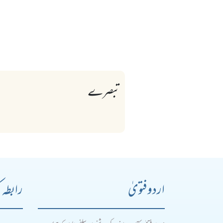
تبصرے
اردو فتویٰ
رابطہ 