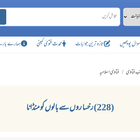
وال پوچھیں
تازہ ترین جوابات
محدث فتویٰ کمیٹی
ہمارے بارے
ب فتاوی
فتاوی اسلامیہ
(228) رخسا روں سے با لوں کو منڈانا