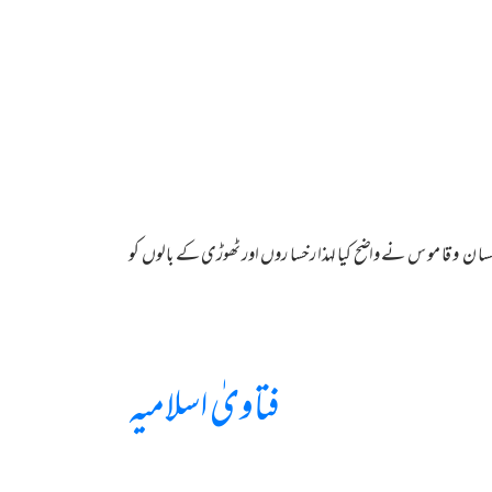
ب لسا ن و قا مو س نے واضح کیا لہذا رخسا روں اور ٹھوڑی کے بالوں کو
فتاویٰ اسلامیہ