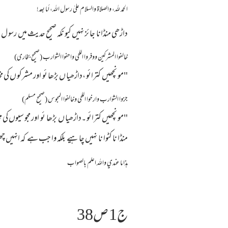
الحمد لله، والصلاة والسلام علىٰ رسول الله، أما بعد!
داڑھی منڈانا جا ئز نہیں کیو نکہ صحیح حدیث میں رسو ل 
خالفوا المشركين ووفروا اللحي واحفوا الشوارب (صحيح بخاری)
"مو نچھیں کترائو ،داڑھیا ں بڑھا ئو اور مشرکو ں ک
جزوا الشوارب وارخوا اللحي وخالفوا المجوس (صحيح مسلم)
"مو نچھیں کترائو ۔داڑھیا ں بڑھا ئو اور مجو سیوں کی
منڈا نا کٹوا نا نہیں چا ہیے بلکہ وا جب ہے کہ انہیں چ
هذا ما عندي والله اعلم بالصواب
ج1 ص38