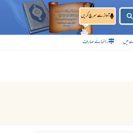
آواز سے سرچ کریں
 میں
رہنمائے صارف