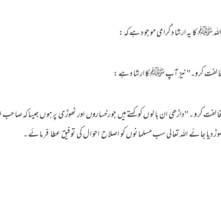
اللہ ﷺ کا یہ ارشا د گرا می مو جو د ہے کہ :
ی مخا لفت کر و۔" نیز آپ ﷺ کا ارشا د ہے :
 مخا لفت کر و ۔ "داڑھی ان با لو ں کو کہتے ہیں جو رخسا روں اور ٹھوڑی پر ہو ں جیسا کہ صا ح
ھو ڑ دیا جا ئے اللہ تعا لی سب مسلما نو ں کو اصلا ح احو ا ل کی تو فیق عطا فر ما ئے ۔