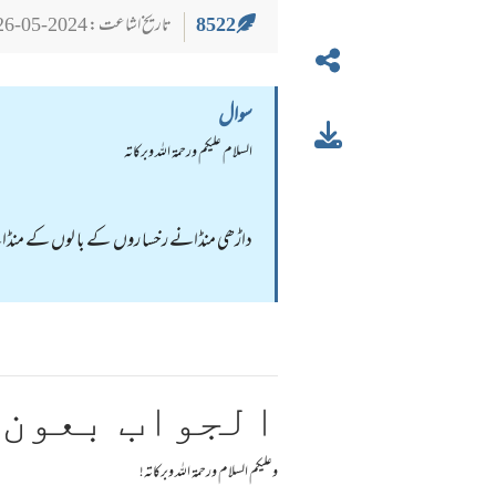
8522
تاریخ اشاعت : 2024-05-26
سوال
السلام عليكم ورحمة الله وبركاته
داڑھی منڈانے رخسا روں کے با لوں کے منڈان
الجواب بعون 
وعلیکم السلام ورحمة اللہ وبرکاته!