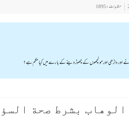
مشاہدات : 1895
ے اور داڑھی اور مونچھوں کے چھوڑ دینے کے با رے میں کیا حکم ہے ؟
الوهاب بشرط صحة السؤ