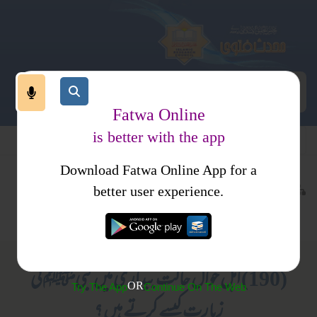
Fatwa Online
is better with the app
Download Fatwa Online App for a
تقابل ادیان ومسالک
تقابل مسالک
کتب فتاوی
better user experience.
صوفی
فتاوی ابن باز جلد 2
(190) اہل حوال حالت بیداری میں نبیﷺ کی
OR
Try The App
Continue On The Web
زیارت کیسے کرتے ہیں ؟