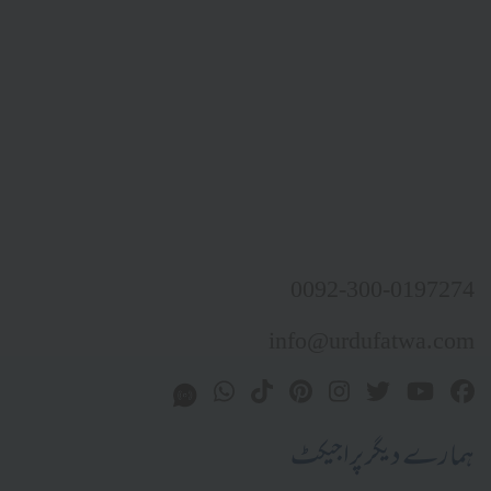
0092-300-0197274
info@urdufatwa.com
ہمارے دیگر پراجیکٹ