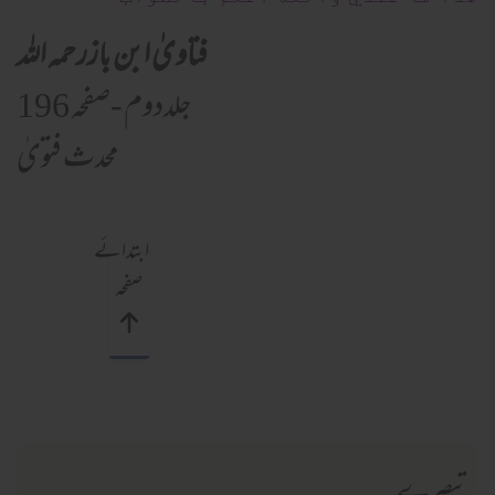
فتاویٰ ابن بازرحمہ اللہ
جلددوم -صفحہ 196
محدث فتویٰ
ابتدائے
صفحہ
تبصرے