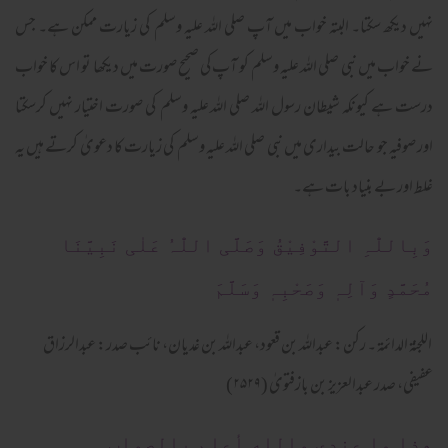
نہیں دیکھ سکتا۔ البتہ خواب میں آپ صلی اللہ علیہ وسلم کی زیارت ممکن ہے۔ جس
نے خواب میں نبی صلی اللہ علیہ وسلم کو آپ کی صحیح صورت میں دیکھا تو اس کا خواب
درست ہے کیونکہ شیطان رسول اللہ صلی اللہ علیہ وسلم کی صورت اختیار نہیں کرسکتا
اور صوفیہ جو حالت بیداری میں نبی صلی اللہ علیہ وسلم کی زیارت کا دعویٰ کرتے ہیں یہ
غلط اور بے بنیاد بات ہے۔
وَبِاللّٰہِ التَّوْفِیْقُ وَصَلَّی اللّٰہُ عَلٰی نَبِیَّنَا
مُحَمَّدٍ وَآلِہٖ وَصَحْبِہٖ وَسَلَّمَ
اللجنۃ الدائمۃ ۔ رکن: عبداللہ بن قعود، عبداللہ بن غدیان، نائب صدر: عبدالرزاق
عفیفی، صدر عبدالعزیز بن باز
فتویٰ (۲۵۲۹)
ھذا ما عندي والله أعلم بالصواب