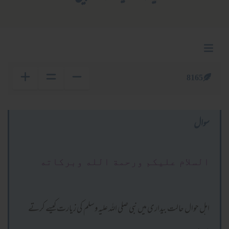
8165
سوال
السلام عليكم ورحمة الله وبركاته
اہل حوال حالت بیداری میں نبی صلی اللہ علیہ وسلم کی زیارت کیسے کرتے