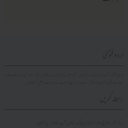
اردو فتویٰ
محدث فتویٰ، کتاب و سنت کی روشنی میں سلفی علما کے قدیم و جدید فتاویٰ پر مبنی مستند آن لائن پلیٹ فارم
ہے۔ صارفین موضوع وار تلاش، مطالعہ اور اپنے سوالات کے جوابات حاصل کر سکتے ہیں۔
رابطہ کریں
مرکز النور: کالج روڈ، نزد غازی چوک، ٹاؤن شپ، لاہور ۔ پاکستان