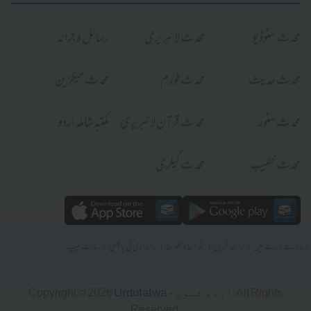
محدث سٹوڈیو
محدث لائبریری
رسائل و جرائد
محدث حدیث
محدث فورم
محدث میگزین
محدث سٹور
محدث قرآن لائبریری
مکتبہ شاملہ اردو
محدث خطیب
محدث گیلری
|
|
|
|
ہمارے بارے میں
رابطہ کریں
شرائط و ضوابط
رازداری کی پالیسی
سائٹ میپ
Urdufatwa - اردو فتویٰ
Copyright © 2026
. All Rights
Reserved.