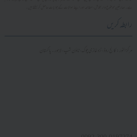
ہے۔ صارفین موضوع وار تلاش، مطالعہ اور اپنے سوالات کے جوابات حاصل کر سکتے ہیں۔
رابطہ کریں
مرکز النور: کالج روڈ، نزد غازی چوک، ٹاؤن شپ، لاہور ۔ پاکستان