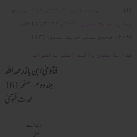
[2]
مسند احمد ۴؍۴۲۶، ۴۷۹۔ صحیح
بخاری حدیث نمبر: ۲۶۵۱، ۳۶۵۰، ۶۴۲۸،
۶۶۹۵، صحیح مسلم حدیث نمبر: ۲۵۳۵
ھذا ما عندي والله أعلم بالصواب
فتاویٰ ابن بازرحمہ اللہ
جلددوم -صفحہ 161
محدث فتویٰ
ابتدائے
صفحہ