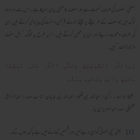
سلفی‘ سلف کی طرف نسبت ہے اور سلف کا معنی بیان ہوچکاہے۔ اس سے مراد وہ
لوگ ہیں جو سلف کے طریقے پر چلتے ہوئے قرآن وسنت کی پیروی کرتے ہیں، ان
کی طرف دعوت دیتے اور ان پر عمل کرتے ہیں۔ اس طرح یہ لوگ ’’اہل سنت
والجماعت‘‘ ہیں۔
وَبِاللّٰہِ التَّوْفِیْقُ وَصَلَّی اللّٰہُ عَلٰی نَبِیَّنَا
مُحَمَّدٍ وَآلِه
وَصَحْبِه
وَسَلَّمَ
اللجنۃ الدائمۃ ۔ رکن: عبداللہ بن قعود، عبداللہ بن غدیان، نائب صدر: عبدالرزاق
عفیفی، صدر عبدالعزیز بن باز
[1]
یعنی سچی جھوٹی گواہی دینے میں اور قسمیں کھانے میں بے باک ہوں گے۔