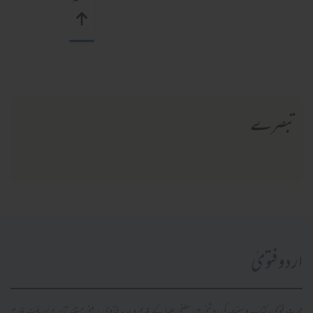
تبصرے
اردو فتویٰ
محدث فتویٰ، کتاب و سنت کی روشنی میں سلفی علما کے قدیم و جدید فتاویٰ پر مبنی مستند آن لائن پلیٹ فارم