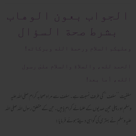
الجواب بعون الوهاب
بشرط صحة السؤال
وعلیکم السلام ورحمة الله وبرکاته!
الحمد لله، والصلاة والسلام علىٰ رسول
الله، أما بعد!
سلفیت ’’سلف‘‘ کی طرف نسبت ہے۔ سلف سے مراد صحابہ کرام صلی اللہ علیہ
وسلم او رپہلی تین صدیوں کے علمائے کرام
j
ہیں۔ جن کے متعلق رسول اللہ صلی اللہ
علیہ وسلم نے بہتری کی گواہی دیتے ہوئے فرمایا: