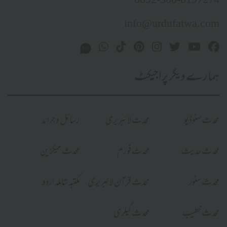
0092-300-0197274
info@urdufatwa.com
ہمارے دیگر پراجیکٹ
محدث سٹوڈیو
محدث لائبریری
رسائل و جرائد
محدث حدیث
محدث فورم
محدث میگزین
محدث سٹور
محدث قرآن لائبریری
مکتبہ شاملہ اردو
محدث خطیب
محدث گیلری