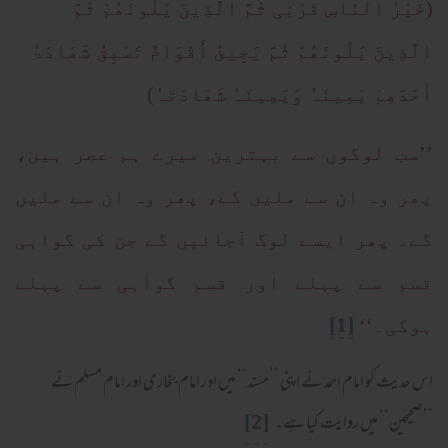
(خَیْرُ النَّاسِ قَرْنِی ثُمَّ الَّذِینَ یَلُونَھُمْ ثُمَّ
الَّذِینَ یَلُونَھُمْ ثُمَّ یَجِیئُ أَقْوَامٌ تَسْبِقُ شَھَادَۃُ
أَحَدَھِمْ یَمِینَہُ وَیَمِینَہُ شَھَادَتَہُ)
’’سب لوگوں سے بہترین میرے ہم عصر ہیں،
پھر وہ ان سے ملیں گے، پھر وہ ان سے ملیں
گے۔ پھر ایسے لوگ آجائیں گے جن کی گواہی
قسم سے پہلے اور قسم گواہی سے پہلے
[1]
ہوگی۔‘‘
اس حدیث کو امام احمد نے اپنی ’’مسند‘‘ میں اور امام بخاری اور امام مسلم نے
[2]
’’صحیحین‘‘ میں روایت کیا ہے۔