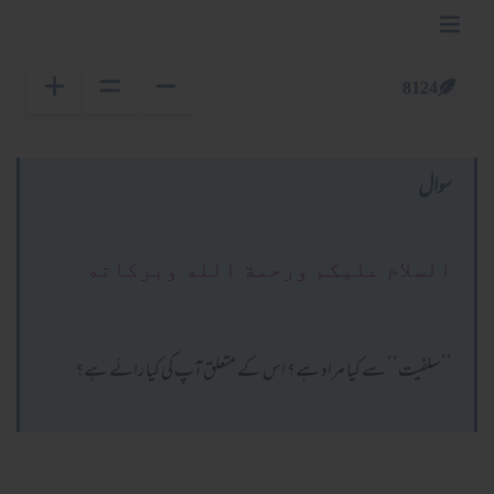
8124
سوال
السلام عليكم ورحمة الله وبركاته
’’سلفیت‘‘ سے کیا مراد ہے؟ اس کے متعلق آپ کی کیا رائے ہے؟