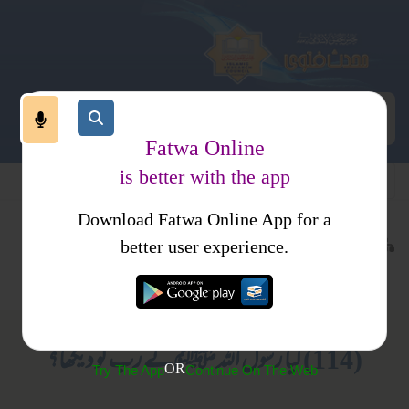
Fatwa Online
is better with the app
Download Fatwa Online App for a
عقیدہ و منہج
ایمانیات
کتب فتاوی
better user experience.
انبیا ورسل
فتاوی ابن باز جلد 2
(114) کیا رسول اللہ ﷺ نے رب کو دیکھا؟
OR
Try The App
Continue On The Web