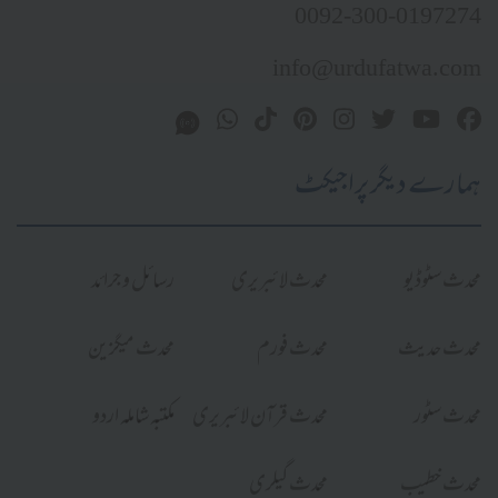
0092-300-0197274
info@urdufatwa.com
ہمارے دیگر پراجیکٹ
محدث سٹوڈیو
محدث لائبریری
رسائل و جرائد
محدث حدیث
محدث فورم
محدث میگزین
محدث سٹور
محدث قرآن لائبریری
مکتبہ شاملہ اردو
محدث خطیب
محدث گیلری