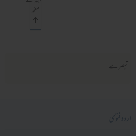
ابتدائے
صفحہ
تبصرے
اردو فتویٰ