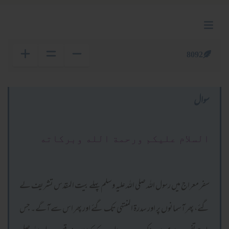
8092
سوال
السلام عليكم ورحمة الله وبركاته
سفر معراج میں رسول اللہ صلی اللہ علیہ وسلم پہلے بیت المقدس تشریف لے
گئے، پھر آسمانوں پر اور سدرۃ المنتہی تک گئے اور پھر اس سے آگے۔ جس