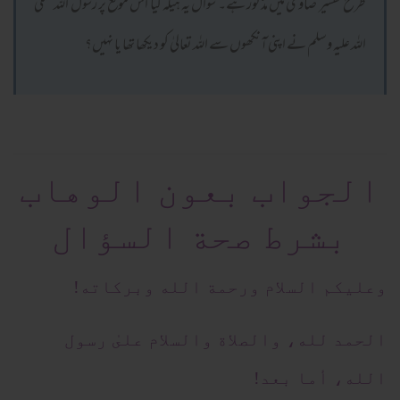
طرح تفسیر صاوی میں مذکور ہے۔ سوال یہ ہیکہ کیا اس موقع پر رسول اللہ صلی
اللہ علیہ وسلم نے اپنی آنکھوں سے اللہ تعالیٰ کو دیکھا تھا یا نہیں؟
الجواب بعون الوهاب
بشرط صحة السؤال
وعلیکم السلام ورحمة الله وبرکاته!
الحمد لله، والصلاة والسلام علىٰ رسول
الله، أما بعد!