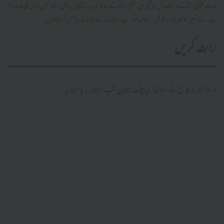
محدث فتویٰ، کتاب و سنت کی روشنی میں سلفی علما کے قدیم و جدید فتاویٰ پر مبنی مستند آن لائن پلیٹ فارم
ہے۔ صارفین موضوع وار تلاش، مطالعہ اور اپنے سوالات کے جوابات حاصل کر سکتے ہیں۔
رابطہ کریں
مرکز النور: کالج روڈ، نزد غازی چوک، ٹاؤن شپ، لاہور ۔ پاکستان