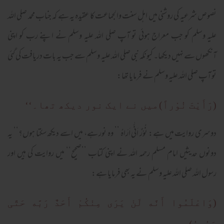
نصوص شرعیہ کی روشنی میں اہل سنت والجماعت کا عقیدہ یہ ہے کہ جناب محمد صلی اللہ
علیہ وسلم کو جب معراج ہوئی تو آپ صلی اللہ علیہ وسلم نے اپنے رب کو اپنی
آنکھوں سے نہیں دیکھا۔ کیونکہ نبی صلی اللہ علیہ وسلم سے جب یہ بات دریافت کی گئی
تو آپ صلی اللہ علیہ وسلم نے فرمایا تھا:
(رَأَیْتَ نُوْراً)
میں نے ایک نور دیکھ تھا۔‘‘
دوسری روایت میں ہے: نُوْرٌ اَنّٰی اَرَاہُ ’’ وہ نور ہے، میں اسے دیکھ سکتا ہوں؟‘‘ یہ
دونوں حدیثیں امام مسلم رحمہ اللہ نے اپنی کتاب ’’صحیح‘‘ میں روایت کی ہیں اور
رسول اللہ صلی اللہ علیہ وسلم نے یہ بھی فرمایا ہے:
(وَاعْلَمُوا أَنَّه لَنْ یَرَی مِنْکُمْ أَحَدٌ رَبَّه حَتَّی