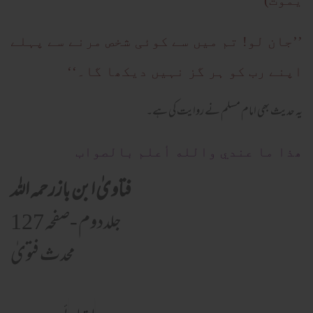
یَمُوتُ)
’’جان لو! تم میں سے کوئی شخص مرنے سے پہلے
اپنے رب کو ہر گز نہیں دیکھا گا۔‘‘
یہ حدیث بھی امام مسلم نے روایت کی ہے۔
ھذا ما عندي والله أعلم بالصواب
فتاویٰ ابن بازرحمہ اللہ
جلددوم -صفحہ 127
محدث فتویٰ