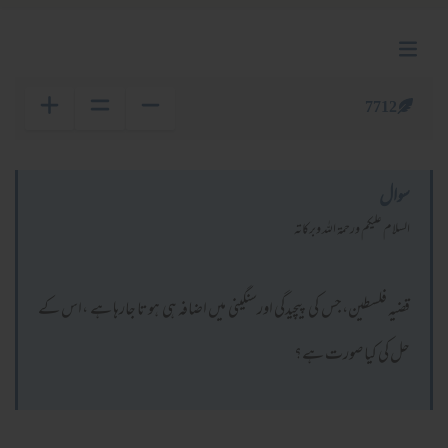
7712
سوال
السلام عليكم ورحمة الله وبركاته
قضیہ فلسطین،جس کی پیچیدگی اورسنگینی میں اضافہ ہی ہوتا جارہا ہے ،اس کے
حل کی کیا صورت ہے؟