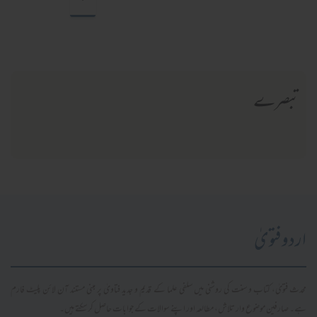
تبصرے
اردو فتویٰ
محدث فتویٰ، کتاب و سنت کی روشنی میں سلفی علما کے قدیم و جدید فتاویٰ پر مبنی مستند آن لائن پلیٹ فارم
ہے۔ صارفین موضوع وار تلاش، مطالعہ اور اپنے سوالات کے جوابات حاصل کر سکتے ہیں۔