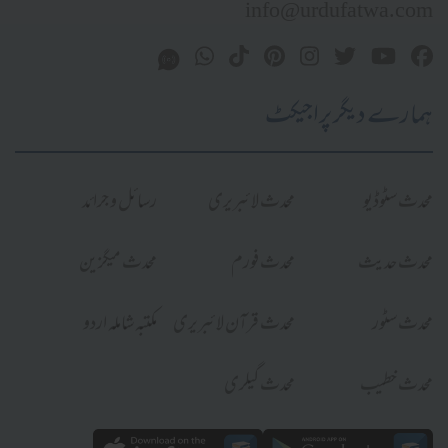
info@urdufatwa.com
ہمارے دیگر پراجیکٹ
محدث سٹوڈیو
محدث لائبریری
رسائل و جرائد
محدث حدیث
محدث فورم
محدث میگزین
محدث سٹور
محدث قرآن لائبریری
مکتبہ شاملہ اردو
محدث خطیب
محدث گیلری