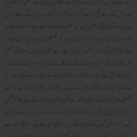
سب سے بڑھ کریہ کہ انہوں نے اسلام کے احکام پر پابندی سے عمل کرنا چھوڑ دیا
ہے،جس کے ساتھ فتح ونصرت کو مشروط قراردیا گیا تھا اور جس کے ماننے والوں
سے یہ وعدہ کیا گیا تھا کہ انہیں زمین میں حکومت اورغلبہ وتسلط سے نوازاجائے گا۔یہ
صورت حال اس طرف اشارہ کررہی ہے کہ اگر فلسطین کے پڑوسی اسلامی ممالک
نے اپنی صفوں کو از سرنو متحد نہ کیا اوراپنے اپنے ملکوں میں دین اسلام کو مکمل
طورپر نافذ نہ کیا تویہ مسئلہ جو ان ےکے لئے بلکہ سارے عالم اسلام کے لئے بے حد
اہمیت کا حامل ہے،حل نہ ہوگا بلکہ مزید خطرناک صورت اختیارکرجائے گااورپھر اس
کے نتائج بھی بہت خوفناک ہوں گے۔یہاں یہ اشارہ کرنا بھی ضروری ہے کہ مسئلہ
فلسطین اول وآخر ایک اسلامی مسئلہ ہے لیکن دشمنان اسلام نے بے پناہ کوششیں
شروع کررکھی ہیں تاکہ اس مسئلہ کو اسلام کے دائرہ سے باہر کردیا جائے اورغیر
عرب مسلمانوں کویہ باورکرایا جائے کہ یہ اسلامی نہیں بلکہ ایک عربی مسئلہ ہے