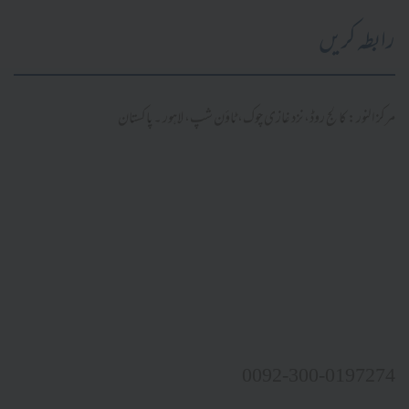
رابطہ کریں
مرکز النور: کالج روڈ، نزد غازی چوک، ٹاؤن شپ، لاہور ۔ پاکستان
0092-300-0197274