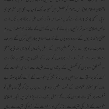
،لہذاغیرعرب مسلمانوں سے اس کا کوئی تعلق نہیں اوربظاہر یوں معلوم ہوتا ہے کہ
دشمنان اسلام اپنی اس مذموم کوشش میں کسی حد تک کامیاب بھی ہیں مگر میری
سوچی سمجھی (پختہ ) رائے ہے کہ یہ مسئلہ اس وقت تک حل نہ ہوگا جب تک اسے
خالص اسلامی مسئلہ قرارنہیں دیا جائے گا،اس کے حل کے لئے تمام مسلمانان عالم
متفق ومتحد نہ ہوں گے اوروہ یہودیوں کے خلاف اسلامی جہاد نہیں کریں گے،صرف
اورصرف جہاد ہی سے ارض فلسطین اس کے اصل باشندوں کو واپس لوٹائی جاسکتی
ہےاورباہر سے آنے والے یہودیوں کو ان کے ملکوں میں بھیجا جاسکتا ہے
اورفلسطینی یہودیوں کو فلسطین کے باشندوں کے حثیت سے اسلامی حکومت کے
تحت رکھا جاسکتا ہے اورانہیں وہاں نہ تواشتراکی حکومت کے تحت رکھا جاسکتا ہے
اورنہ کسی سیکولر حکومت کے تحت ،محض جہاد ہی سے یہاں حق کو فتح اورباطل کو
شکست ہوسکتی ہے اوراس ملک کے اصل باشندے اپنے وطن میں ایک اسلامی
حکومت کے افرادکی حثیت سے ،نہ کہ کسی اورحکومت کے افراد کی حثیت سے یہاں