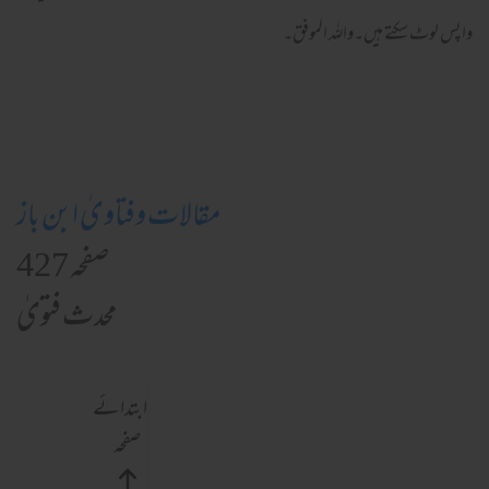
واپس لوٹ سکتے ہیں۔واللہ الموفق۔
مقالات وفتاویٰ ابن باز
صفحہ 427
محدث فتویٰ
ابتدائے
صفحہ