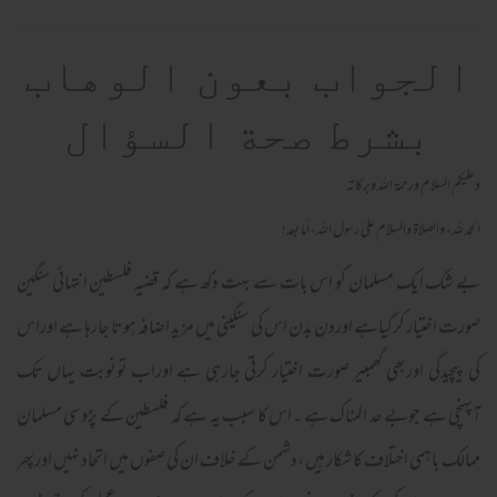
الجواب بعون الوهاب
بشرط صحة السؤال
وعلیکم السلام ورحمة اللہ وبرکاته
الحمد لله، والصلاة والسلام علىٰ رسول الله، أما بعد!
بے شک ایک مسلمان کو اس بات سے بہت دکھ ہے کہ قضیہ فلسطین انتہائی سنگین
صورت اختیار کرگیاہے اوردن بدن اس کی سنگینی میں مزید اضافہ ہوتا جارہا ہے اوراس
کی پیچیدگی اوربھی گھمبیر صورت اختیار کرتی جارہی ہے اوراب تونوبت یہاں تک
آپہنچی ہے جوبے حد المناک ہے ۔اس کا سبب یہ ہے کہ فلسطین کے پڑوسی مسلمان
ممالک باہمی اختلاف کا شکار ہیں ،دشمن کے خلاف ان کی صفوں میں اتحاد نہیں اورپھر