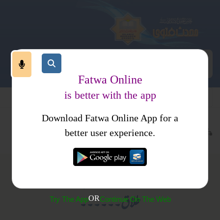
Fatwa Online
is better with the app
Download Fatwa Online App for a
معاملات
طلاق
طلاق سنی
کتب فتاوی
فتاوی ابن باز جلد 1
better user experience.
(318) میرے بھائی نے اپنی بیوی سے کہا کہ اسے
طلاق۔۔۔۔۔۔
OR
Try The App
Continue On The Web