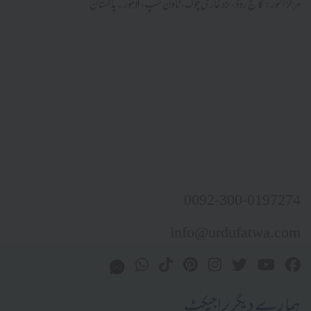
مرکز النور: کالج روڈ، نزد غازی چوک، ٹاؤن شپ، لاہور ۔ پاکستان
0092-300-0197274
info@urdufatwa.com
ہمارے دیگر پراجیکٹ