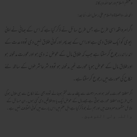
وعلیکم السلام ورحمة اللہ وبرکاته
الحمد لله، والصلاة والسلام علىٰ رسول الله، أما بعد!
اگرامرواقعہ اسی طرح ہے جس طرح سائل نے ذکر کیا ہے کہ اس کے بھائی نے اپنی
بیوی کو ایک طلاق دی ہےاوراس کے بعد پھر اورکوئی طلاق نہیں دی تووہ عدت کے
اند راندررجوع کرسکتا ہے جب کہ طلاق مال کے عوض نہ دی ہو اورعورت مدخولہ ہو
اورطلاق مال کے عوض ہویا عورت غیر مدخولہ ہو تووہ شرعاشرطوں کے ساتھ نئے
نکاح کی صورت میں رجو ع کرسکتا ہے۔
اگر مطلقہ عورت مدخولہ ہو اور مراجعت سے پہلے عدت ختم ہوجائے تووہ بھی نئے نکاح سے ہی حلال ہوگی
جس طرح وہ مطلقہ عورت ہوتی ہےجسے مال کے عوض ایک یا دوطلاقیں دی گئی ہوں ۔ان مسائل کے
دلائل مشہورومعروف ہیں اورہم نے جو ذکر کیا ہے اہل علم میں اس بارے میں کوئی اختلاف نہیں ہے ۔
واللہ ولی التوفیق۔