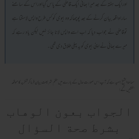
اورایک ہفتہ کے بعد میرا بھائی ایک قاضی کے پاس گیااوراس کے سامنے
سارا واقعہ بیان کرنے کے بعد پوچھاکہ وہ بیوی کو کس طرح واپس لاسکتا ہے
توقاضی نے جواب دیا کہ اب اسے واپس لانا جائز نہیں لیکن یاد رہے کہ
میرے بھائی نے اپنی بیوی کو یہ پہلی طلاق دی تھی ۔
سماحۃ الشیخ !امید ہے کہ آپ اس صورت حال کے بارے میں حکم شریعت بیان فرماکرشکریہ کا موقعہ
بخشیں گے!
الجواب بعون الوهاب
بشرط صحة السؤال