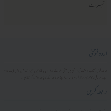
تبصرے
اردو فتویٰ
محدث فتویٰ، کتاب و سنت کی روشنی میں سلفی علما کے قدیم و جدید فتاویٰ پر مبنی مستند آن لائن پلیٹ فارم
ہے۔ صارفین موضوع وار تلاش، مطالعہ اور اپنے سوالات کے جوابات حاصل کر سکتے ہیں۔
رابطہ کریں