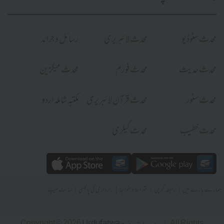
محدث سٹوڈیو
محدث لائبریری
رسائل و جرائد
محدث حدیث
محدث فورم
محدث میگزین
محدث سٹور
محدث قرآن لائبریری
مکتبہ شاملہ اردو
محدث خطیب
محدث گیلری
|
|
|
|
ہمارے بارے میں
رابطہ کریں
شرائط و ضوابط
رازداری کی پالیسی
سائٹ میپ
Urdufatwa - اردو فتویٰ
Copyright © 2026
. All Rights