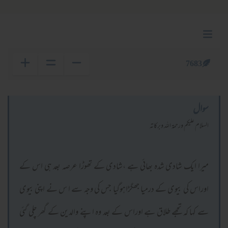
7683
سوال
السلام عليكم ورحمة الله وبركاته
میرا ایک شادی شدہ بھائی ہے ،شادی کے تھوڑا عرصہ بعد ہی اس کے
اوراس کی بیوی کے درمیا جھگڑاہوگیا جس کی وجہ سے ا س نے اپنی بیوی
سے کہا کہ تجھے طلاق ہے اوراس کے بعد وہ اپنے والدین کے گھر چلی گئی