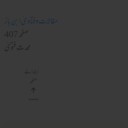
مقالات وفتاویٰ ابن باز
صفحہ 407
محدث فتویٰ
ابتدائے
صفحہ