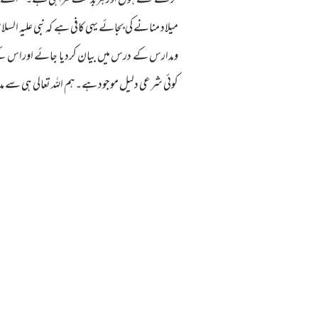
کرلئے گئے ہوں اورہربدعت گمراہی ہے۔’’اسے امام مس
میلاد منانے کی بجائے یہی کافی ہے کہ نبی علیہ ا
ومدارس کے درس میں بیان کردیا جائے اوراس کے 
کوئی شرعی دلیل موجود ہے۔ہم اللہ تعالی ہی سے 