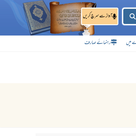
آواز سے سرچ کریں
 میں
رہنمائے صارف