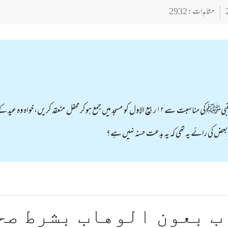
مشاہدات : 2932
کیا مسلمانوں کے لئے یہ جائز ہے کہ وہ میلاد النبیﷺکی مناسبت سے ۱۲ ربیع الاول کو مسجد میں جمع ہو
 کی رائے یہ تھی کہ یہ بدعت حسنہ نہیں ہے؟
ب بعون الوهاب بشرط صح