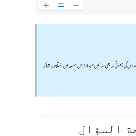
کر محفل منعقد کریں،خواہ وہ عید کے دن کی چھوٹی نہ بھی منائیں؟ہمارا اس مسئلہ میں اختلاف تھا کہ
ة السؤال