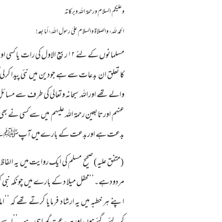
وعلیکم السلام ورحمة اللہ وبرکاته
الحمد لله، والصلاة والسلام علىٰ رسول الله، أما بعد!
مسلمانوں کے لئے ۱۲ ربیع الاول ک
کا تعلق ان بدعات سے ہے جودین میں نئی پیدا کرلی 
والے تھے اوراللہ سبحانہ وتعالی کی طر ف سے مسائل
عنہم اورتابعین رحمۃ اللہ علیہم میں سے کسی نے ب
بدعت ہے اوربدعت کے بارےمیں آپﷺنے ارشادفرم
(متفق علیہ) صحیح مسلم کی ایک روایت میں یہ الفاظ
مردودہے۔’’محفل میلا د کے بارے میں چونکہ نبی کر
اپنے ہر خطبہ میں یہ ارشاد فرمایا کرتے تھے ک