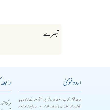
تبصرے
اردو فتویٰ
رابطہ 
محدث فتویٰ، کتاب و سنت کی روشنی میں سلفی علما کے قدیم و جدید
مرکز النور
فتاویٰ پر مبنی مستند آن لائن پلیٹ فارم ہے۔ صارفین موضوع وار