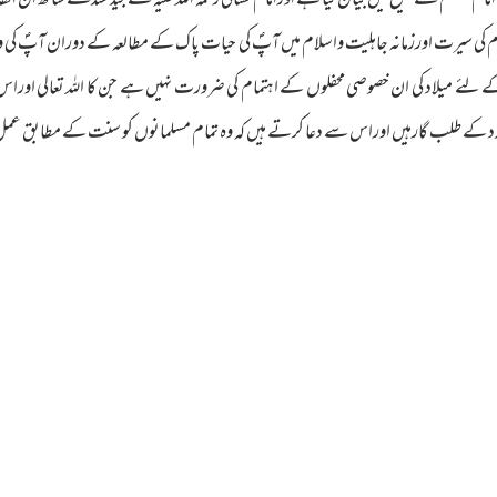
لم نے صحیح میں بیان کیا ہے اورامام نسائی رحمۃ اللہ علیہ نے جید سندکے ساتھ ان الفاظ
لسلام کی سیرت اورزمانہ جاہلیت واسلام میں آپؐ کی حیات پاک کے مطالعہ کے دوران آپؐ کی
لئے میلاد کی ان خصوصی محفلوں کے اہتمام کی ضرورت نہیں ہے جن کا اللہ تعالی اور
مدد کے طلب گارہیں اوراس سے دعا کرتے ہیں کہ وہ تمام مسلمانوں کو سنت کے مطابق ع