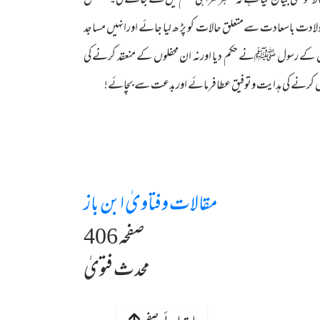
 کو بھی بیان کیا ہے کہ ‘‘ہر گمراہی جہنم میں لے جائے گی۔’’محفل
 ولادت باسعادت سےمتعلق حالات کو پڑ ھ لیا جائے اورانہیں مساجد
اس کے رسول ﷺنے حکم دیا اورنہ ان محفلوں کے منعقد کرنے کی
مل کرنے کی ہدایت وتوفیق عطافرمائے اوربدعت سے بچائے!
مقالات وفتاویٰ ابن باز
صفحہ 406
محدث فتویٰ