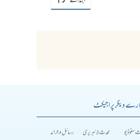
ابتدائے صفحہ
رے دیگر پراجیکٹ
ث سٹوڈیو
محدث لائبریری
رسائل و جرائد