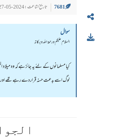
7681
تاریخ اشاعت : 2024-05-27
سوال
السلام عليكم ورحمة الله وبركاته
لوگ اسے بدعت حسنہ قراردے رہے تھے اوربعض
الجوا