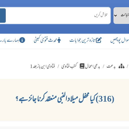
وال پوچھیں
تازہ ترین جوابات
محدث فتویٰ کمیٹی
ہمارے بارے
بدعت
بدعی اعمال
کتب فتاوی
فتاوی ابن باز جلد 1
(316) کیا محفل میلاد النبی منعقد کرنا جائز ہے؟