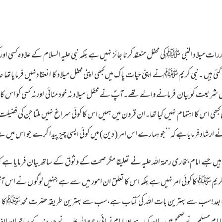
ی رات یا کسی اوررات میلاد النبی ﷺکی محفل منعقد کرنا جائز نہیں ہے بلکہ نبی علیہ السلام کے علاوہ کسی
گئی ہیں ۔نبی کریمﷺنے اپنی حیات پاک میں کبھی اپنی محفل میلاد کا انعقادنہیں فرمایاتھا 
 شریعت کو بیان فرمانے والے تھے۔آپؐ نے محفل میلاد نہ خود منائی اورنہ کسی کو اس کا ح
ھی کبھی اس کا اہتمام نہیں کیا تھا۔ان قرون میں ہمیں اس کا کوئی سراغ نہیں ملتا جن ک
ایاہے کہ‘‘جو ہمارے اس امر (دین) میں کوئی ایسی چیز پیدا کرے جو اس میں سے ن
 ہیں جسے امام بخاری رحمۃ اللہ علیہ نے تعلیقا مگر صحت کے وثوق کے ساتھ بیان فرمایا ہ
یمﷺکا کوئی امر نہیں ہے بلکہ اس کا تعلق ان امور میں سے ہے جنہیں لوگوں نے اس آخری 
ہ ‘‘امابعد!سب سے بہترین بات اللہ کی کتاب ہے،سب سے بہترین طریقہ حضرت محمدﷺکا 