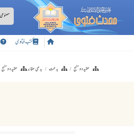
کتب فتاوی
س
عقیدہ و منہج
بدعت
بدعی عقائد
عقیدہ و منہج