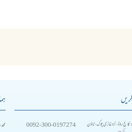
کریں
ہما
0092-300-0197274
محد
: کالج روڈ، نزد غازی چوک، ٹاؤن