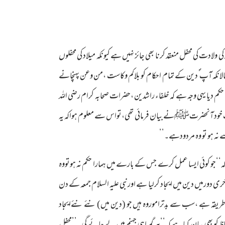
 اور کی ولادت کی محفل منعقد کرنا بھی جائز نہیں ہے کیونکہ میلاد کی محفلوں
حالانکہ آپ ؐ دین کے تمام احکام کو بلاکم وکاست ،من وعن پہنچانے
کم دیا یہی وجہ ہے کہ خلفاء راشدین ،حضرات صحابہ کرام رضی اللہ
ی فضیلت خود آنحضرتﷺنے بیان فرمائی تھی،تواس سے معلوم ہواکہ یہ
ہ ہو تو وہ مردودہے۔’’
ے کہ‘‘جو کوئی ایسا عمل کرے جس کے بارے میں ہمارا حکم نہ ہوتووہ
دورمیں دین میں ایجاد کرلیا ہے اورنبی علیہ السلام جمعہ کے دن
طریقہ ہے ،سب سے بدتراموروہ ہیں جو (دین میں) نئے نئےایجاد