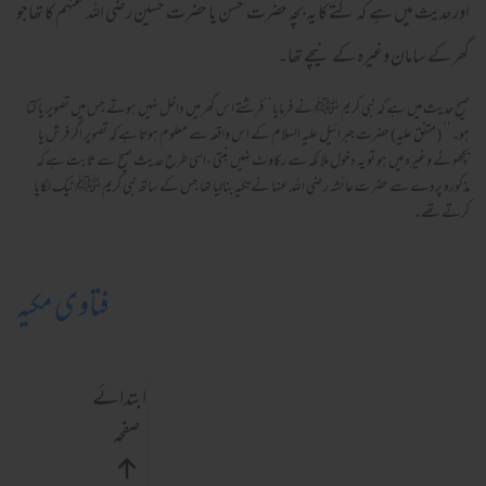
اورحدیث میں ہے کہ کتے کا یہ بچہ حضرت حسن یا حضرت حسین رضی اللہ عنہم کا تھاجو
گھر کے سامان وغیرہ کے نیچے تھا۔
صیح حدیث میں ہے کہ نبی کریم ﷺنے فرمایا‘‘فرشتے اس گھر میں داخل نہیں ہوتے جس میں تصویر یا کتا
ہو۔’’ (متفق علیہ) حضرت جبرائیل علیہ السلام کے اس واقعہ سے معلوم ہوتا ہے کہ تصویر اگر فرش یا
بچھونے وغیرہ میں ہو تو یہ دخول ملائکہ سے رکاوٹ نہیں بنتی ،اسی طرح حدیث صیح سے ثابت ہے کہ
مذکورہ پردے سے حضرت عائشہ رضی اللہ عنہا نے تکیہ بنالیا تھا جس کے ساتھ نبی کریم ﷺ ٹیک لگایا
کرتے تھے۔
فتاوی مکیہ
ابتدائے
صفحہ