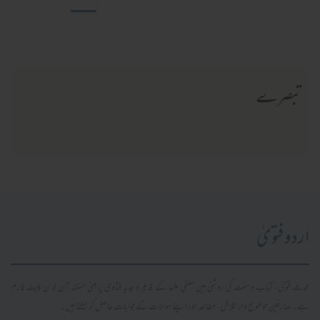
تبصرے
اردو فتویٰ
محدث فتویٰ، کتاب و سنت کی روشنی میں سلفی علما کے قدیم و جدید فتاویٰ پر مبنی مستند آن لائن پلیٹ فارم
ہے۔ صارفین موضوع وار تلاش، مطالعہ اور اپنے سوالات کے جوابات حاصل کر سکتے ہیں۔