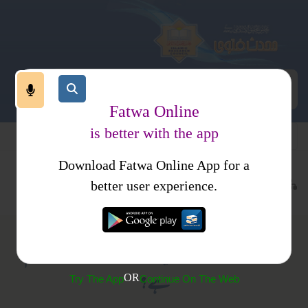
Fatwa Online
is better with the app
Download Fatwa Online App for a
تعلیم وتعلم
کتاب العلم
کتب فتاوی
فتاوی مکیہ
better user experience.
(89) گھروں وغیروہ میں تصویریں لٹکانے کا کیا حکم
ہے؟
OR
Try The App
Continue On The Web