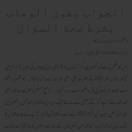
الجواب بعون الوهاب
بشرط صحة السؤال
وعلیکم السلام ورحمة اللہ وبرکاته
الحمد لله، والصلاة والسلام علىٰ رسول الله، أما بعد!
اس کا حکم یہ ہے کہ تصویریں اگر انسان یا دیگر ذی روح چیزوں کی ہوں تو حرام ہیں
کیونکہ رسول اللہ ﷺنےحضرت علی رضی اللہ عنہ سے فرمایا تھا کہ‘‘جو تصویر دیکھو
اسے مٹادو اورجو اونچی قبر دیکھو ،اسے برابر کردو۔’’ (صیح مسلم) حضرت عائشہ رضی
اللہ عنہا نے اپنے گھر کے صحن کے سامنے ایک ایسا پردہ لٹکا دیا تھا جس پر تصویریں
بنی ہوئی تھیں،جب نبی اکرم ﷺ نے اسے دیکھاتو پھاڑ دیا ۔آپؐ کے چہرہ اقدس کا
رنگ بدل گیا اورفرمایا‘‘عائشہ!ان تصویروں کے بنانے والوں کو روز قیامت عذاب