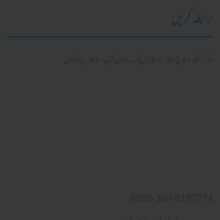
رابطہ کریں
مرکز النور: کالج روڈ، نزد غازی چوک، ٹاؤن شپ، لاہور ۔ پاکستان
0092-300-0197274