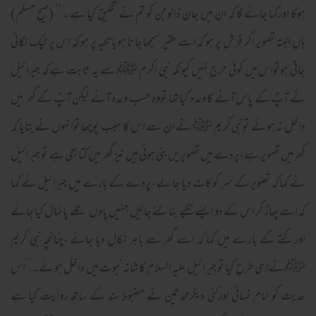
ہوگا اورکہا جائے گا کہ ان میں جان ڈالوجن کو تم نے تخلیق کیا ہے ۔’’ (صیح مسلم)
ہاں البتہ تصویر اگر فرش پر ہو کہ اسے حقیر سمجھاجاتا ہویا تکیہ پر ہو کہ اس پر ٹیک لگائی
جاتی ہوتواس میں کوئی حرج نہیں کیونکہ نبی اکرم ﷺ سے یہ ثابت ہے کہ جبرائیل
نے آپؐ کے پاس آنے کا وعدہ کیا تھا تووہ حسب وعدہ آئے لیکن آپؐ کے گھر میں
داخل نہ ہوئے تونبی کریم ﷺنے ان سے اس کا سبب پوچھا توانہوں نے بتایا کہ
گھر میں تصویر ہے،پردے میں تصویریں بنی ہوئی ہیں نیز گھر میں کتا بھی ہے تو جبرائیل
نے کہا کہ تصویر کے سر کو کاٹ دیا جائے ،پردے کے بارے میں جبرائیل نے کہا
کہ اسے پھاڑ کر اس کے دو ایسے تکیے بنالئے جائیں جنہیں پاوں تلے پائمال کیا جائے
اورکتے کے بارے میں کہا کہ اسے گھر سے باہر نکال دیا جائے ،چنانچہ نبی کریم
ﷺنےاسی طرح کیا تو جبرائیل علیہ السلام کاشانہ نبوت میں داخل ہوئے۔’’اس
حدیث کو امام نسائی اورکئی دیگرمحدثین نے مضبوط سند کے ساتھ روایت کیا ہے