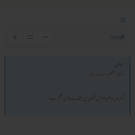
7419
سوال
السلام عليكم ورحمة الله وبركاته
گھروں وغیروہ میں تصویریں لٹکانے کا کیا حکم ہے؟