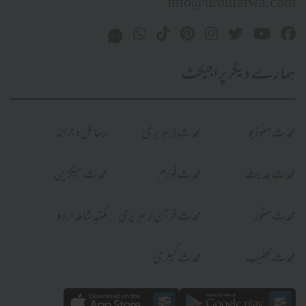
info@urdufatwa.com
ہمارے دیگر پراجیکٹ
محدث سٹوڈیو
محدث لائبریری
رسائل و جرائد
محدث حدیث
محدث فورم
محدث میگزین
محدث سٹور
محدث قرآن لائبریری
مکتبہ شاملہ اردو
محدث خطیب
محدث گیلری