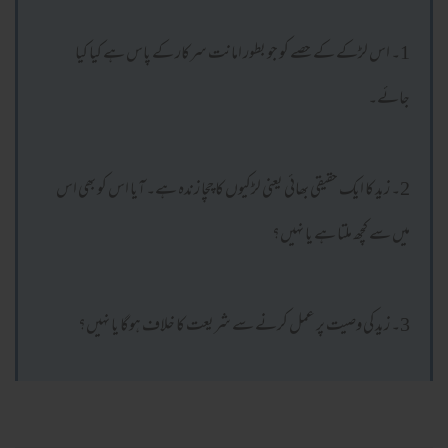
1۔ اس لڑکے کے حصے کو جو بطور امانت سرکار کے پاس ہے کیا کیا
جائے۔
2۔ زید کا ایک حقیقی بھائی یعنی لڑکیوں کا چچا زندہ ہے۔ آیا اس کو بھی اس
میں سے کچھ ملتا ہے یا نہیں؟
3۔ زید کی وصیت پر عمل کرنے سے شریعت کا خلاف ہوگا یا نہیں؟