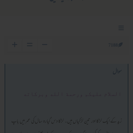
7188
سوال
السلام عليكم ورحمة الله وبركاته
زید کے ایک لڑکا اور تین لڑکیاں ہیں۔ لڑکا دس گیارہ سال کی عمر میں باپ