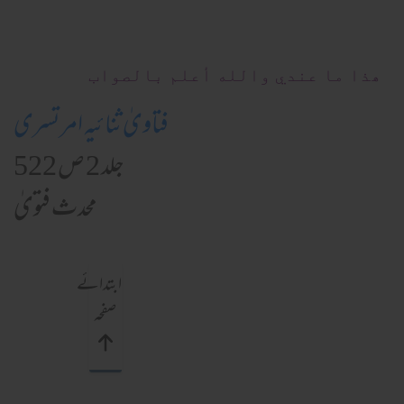
ھذا ما عندي والله أعلم بالصواب
فتاویٰ ثنائیہ امرتسری
جلد 2 ص 522
محدث فتویٰ
ابتدائے
صفحہ