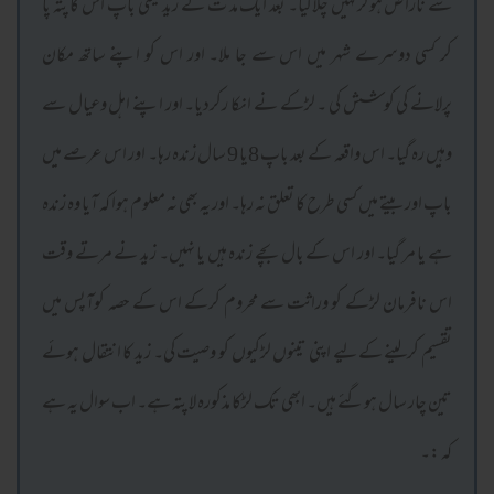
سے ناراض ہوکرکہیں چلاگیا۔ بعد ایک مد ت کے زید یعنی باپ اس کا پتہ پا
کر کسی دوسرے شہر میں اس سے جا ملا۔ اور اس کو اپنے ساتھ مکان
پرلانے کی کوشش کی ۔ لڑکے نے انکا رکردیا۔ اور اپنے اہل وعیال سے
وہیں رہ گیا۔ اس واقعہ کے بعد باپ 8یا 9 سال زندہ رہا۔ اور اس عرصے میں
باپ اور بیتے میں کسی طرح کا تعلق نہ رہا۔ اور یہ بھی نہ معلوم ہوا کہ آیا وہ زندہ
ہے یا مر گیا۔ اور اس کے بال بچے زندہ ہیں یا نہیں۔ زید نے مرتے وقت
اس نافرمان لڑکے کو وراثت سے محروم کرکے اس کے حصہ کوآپس میں
تقسیم کرلینے کےلیے اپنی تینوں لڑکیوں کو وصیت کی۔ زید کا انتقال ہوئے
تین چار سال ہوگئے ہیں۔ ابھی تک لڑکا مذکورہ لا پتہ ہے۔ اب سوال یہ ہے
کہ :۔