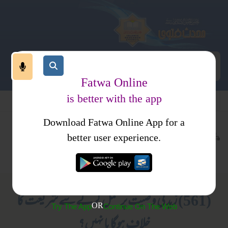
Fatwa Online
is better with the app
Download Fatwa Online App for a
معاملات
مالی معاملات
کتب فتاوی
better user experience.
وراثت
فتاوی ثنائیہ امرتسری جلد 2
(561) زید کی وصیت پر عمل کرنے سے شریعت کا
OR
Try The App
Continue On The Web
خلاف ہوگا یا نہیں؟