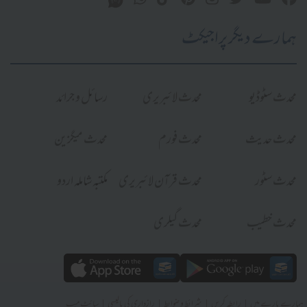
ہمارے دیگر پراجیکٹ
محدث سٹوڈیو
محدث لائبریری
رسائل و جرائد
محدث حدیث
محدث فورم
محدث میگزین
محدث سٹور
محدث قرآن لائبریری
مکتبہ شاملہ اردو
محدث خطیب
محدث گیلری
|
|
|
|
ہمارے بارے میں
رابطہ کریں
شرائط و ضوابط
رازداری کی پالیسی
سائٹ میپ