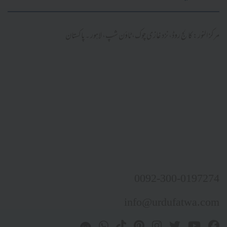
مرکز النور: کالج روڈ، نزد غازی چوک، ٹاؤن شپ، لاہور ۔ پاکستان
0092-300-0197274
info@urdufatwa.com