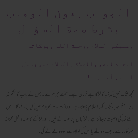
الجواب بعون الوهاب
بشرط صحة السؤال
وعلیکم السلام ورحمة اللہ وبرکاته
الحمد لله، والصلاة والسلام علىٰ رسول
الله، أما بعد!
کچھ شک نہیں کہ زید کا لڑکا بے فرمان ہے۔ سخت مجرم ہے۔ جس نے باپ کا حکم نہ
مانا۔ مگر جب تک کلمہ اسلام پڑھتا ہے۔ وراثت سے محروم نہیں کیا جائے گا۔ اس
لئے زید کی وصیت ناجائز ہے۔ لڑکیاں اپنا حصہ لے لیں۔ اور لڑکے کا حصہ داخل خزانہ
سرکاررہے۔ جب وہ ملے یا اس کی اولاد ملے تو وہ لے لے گی۔