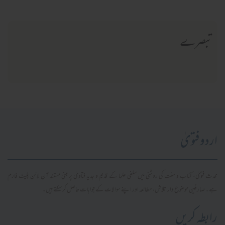
تبصرے
اردو فتویٰ
محدث فتویٰ، کتاب و سنت کی روشنی میں سلفی علما کے قدیم و جدید فتاویٰ پر مبنی مستند آن لائن پلیٹ فارم
ہے۔ صارفین موضوع وار تلاش، مطالعہ اور اپنے سوالات کے جوابات حاصل کر سکتے ہیں۔
رابطہ کریں