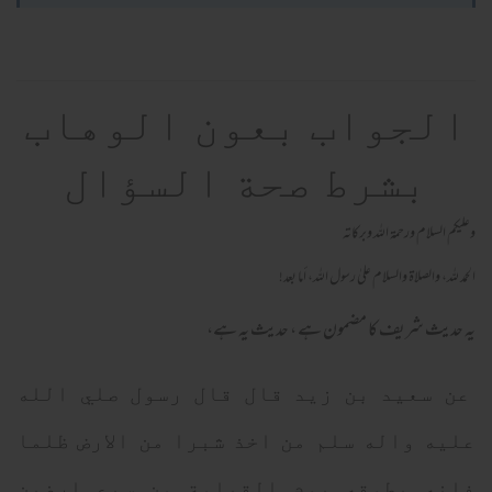
الجواب بعون الوهاب
بشرط صحة السؤال
وعلیکم السلام ورحمة اللہ وبرکاته
الحمد لله، والصلاة والسلام علىٰ رسول الله، أما بعد!
یہ حدیث شریف کا مضمون ہے ، حدیث یہ ہے،
عن سعيد بن زيد قال قال رسول صلي الله
عليه واله سلم من اخذ شبرا من الارض ظلما
فانه يطوقه يوم القيامة من سيع ارضين