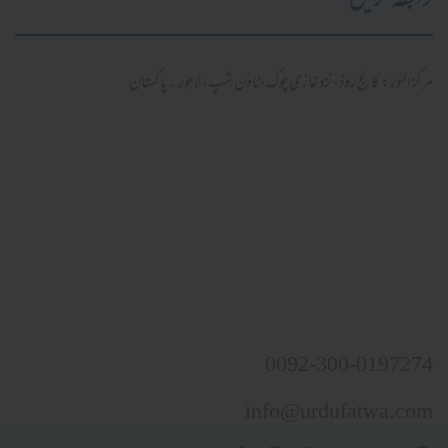
رابطہ کریں
مرکز النور: کالج روڈ، نزد غازی چوک، ٹاؤن شپ، لاہور ۔ پاکستان
0092-300-0197274
info@urdufatwa.com