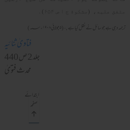
متفق عليه، (مشكوة ج ا ص ۶۵۴) .
ترجمہ دہی ہے جو سائل نے نقل کیا ہے ,، (۵جولائی ۱۹۰۸ء؁)
فتاویٰ ثنائیہ
جلد 2 ص 440
محدث فتویٰ
ابتدائے
صفحہ