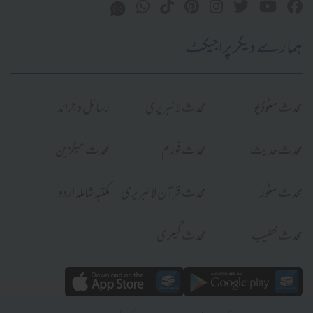
ہمارے دیگر پراجیکٹ
محدث سٹوڈیو
محدث لائبریری
رسائل و جرائد
محدث حدیث
محدث فورم
محدث میگزین
محدث سٹور
محدث قرآن لائبریری
مکتبہ شاملہ اردو
محدث خطیب
محدث گیلری