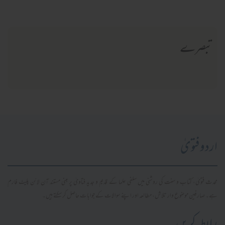
تبصرے
اردو فتویٰ
محدث فتویٰ، کتاب و سنت کی روشنی میں سلفی علما کے قدیم و جدید فتاویٰ پر مبنی مستند آن لائن پلیٹ فارم
ہے۔ صارفین موضوع وار تلاش، مطالعہ اور اپنے سوالات کے جوابات حاصل کر سکتے ہیں۔