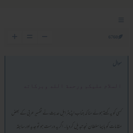
6760
سوال
السلام عليكم ورحمة الله وبركاته
کسی کو یہ کہتے ہوئے سنا کہ جناب ایڈیٹر اہل حدیث نے تفسیر عربی کے بعض
مقامات کو بایما سلطان نجد تبدیل کردیا۔ اگر یہ درست ہو تو جدید اور سابقہ