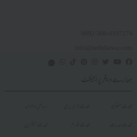
0092-300-0197274
info@urdufatwa.com
ہمارے دیگر پراجیکٹ
محدث سٹوڈیو
محدث لائبریری
رسائل و جرائد
محدث حدیث
محدث فورم
محدث میگزین