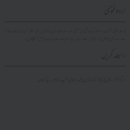
اردو فتویٰ
محدث فتویٰ، کتاب و سنت کی روشنی میں سلفی علما کے قدیم و جدید فتاویٰ پر مبنی مستند آن لائن پلیٹ فارم
ہے۔ صارفین موضوع وار تلاش، مطالعہ اور اپنے سوالات کے جوابات حاصل کر سکتے ہیں۔
رابطہ کریں
مرکز النور: کالج روڈ، نزد غازی چوک، ٹاؤن شپ، لاہور ۔ پاکستان