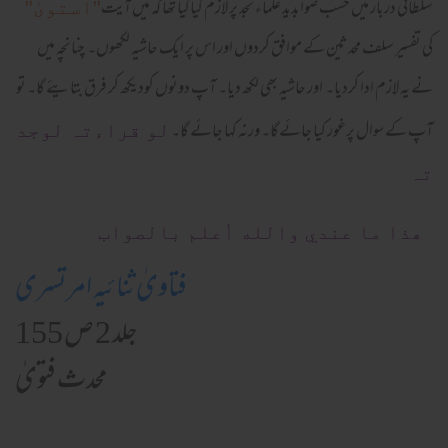
سلطانی دربار میں حسب صوابدید علماء نجد پر لازم کیاگیا تھا کہ میں آیت
''استویٰ''
کی تفسیر سلف محدثین کے موافق کردوں اور اس پر ایک حاشیہ لکھوں۔ چنانچہ میں
نے یہ لازم ادا کردیا۔ اور حاشیہ بھی لکھ دیا۔ آپ دونوں کودیکھ کر فرق بتایئے گا۔ تو
آپ کے سوال پرغور کیا جائےگا۔ ورنہ کہا جائے گا۔
لو قراءتہ لوجد
تہ
ھذا ما عندي والله أعلم بالصواب
فتاویٰ ثنائیہ امرتسری
جلد 2 ص 155
محدث فتویٰ