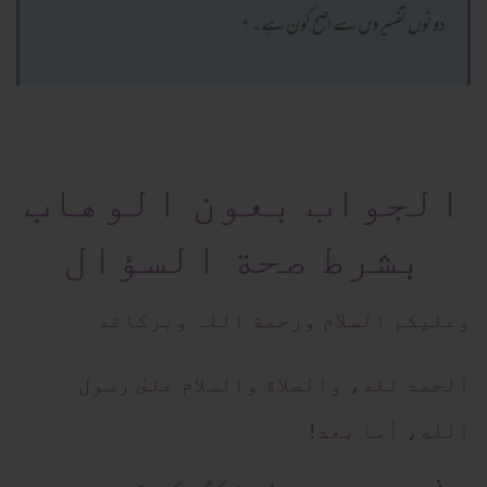
دونوں تفسیروں سے اصح کون ہے۔ ؟
الجواب بعون الوهاب
بشرط صحة السؤال
وعلیکم السلام ورحمة اللہ وبرکاته
الحمد لله، والصلاة والسلام علىٰ رسول
الله، أما بعد!