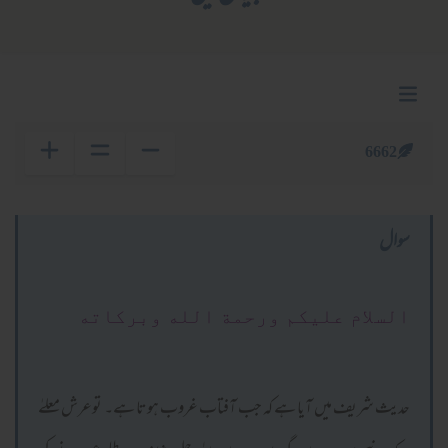
6662
سوال
السلام عليكم ورحمة الله وبركاته
حدیث شریف میں آیا ہے کہ جب آفتاب غروب ہوتا ہے۔ توعرش معلےٰ