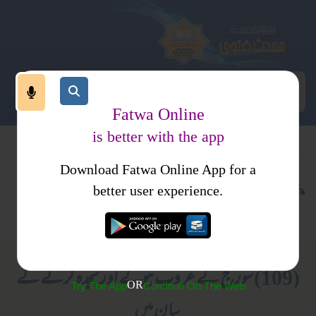
Fatwa Online
is better with the app
Download Fatwa Online App for a
معاملات
نکاح
کتب فتاوی
better user experience.
جدید مسائل
فتاوی ثنائیہ امرتسری جلد 2
(109) سورج کے غروب ہونے اور سجدہ کرنے کے
OR
Try The App
Continue On The Web
بیان میں