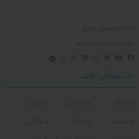
0092-300-0197274
info@urdufatwa.com
ہمارے دیگر پراجیکٹ
محدث سٹوڈیو
محدث لائبریری
رسائل و جرائد
محدث حدیث
محدث فورم
محدث میگزین