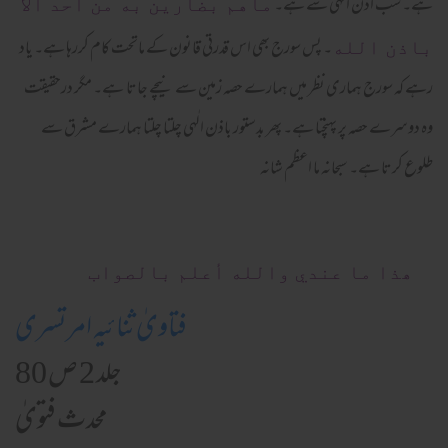
ہے۔ سب اذن الٰہی سے ہے۔
ماهم بضارين به من احد الا
۔ پس سورج بھی اس قدرتی قانون کے ماتحت کام کررہا ہے۔ یاد
باذن الله
رہے کہ سورج ہماری نظر میں ہمارے حصہ زمین سے نیچے جاتا ہے۔ مگر درحقیقت
وہ دوسرے حصہ پر پہنچتا ہے۔ پھر بدستور باذن الٰہی چلتا چلتا ہمارے مشرق سے
طلوع کرتا ہے۔ سبحانہ ما اعظم شانہ
ھذا ما عندي والله أعلم بالصواب
فتاویٰ ثنائیہ امرتسری
جلد 2 ص 80
محدث فتویٰ