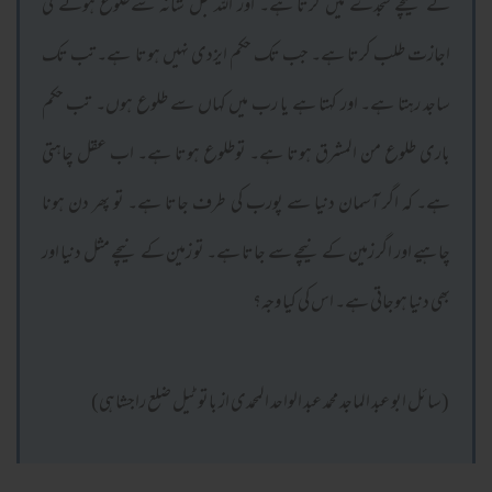
کے نیچے سجدے میں گرتا ہے۔ اور اللہ جل شانہ سےطلوع ہونے کی
اجازت طلب کرتا ہے۔ جب تک حکم ایزدی نہیں ہوتا ہے۔ تب تک
ساجد رہتا ہے۔ اور کہتا ہے یا رب میں کہاں سے طلوع ہوں۔ تب حکم
باری طلوع من المشرق ہوتا ہے۔ توطلوع ہوتا ہے۔ اب عقل چاہتی
ہے۔ کہ اگر آسمان دنیا سے پورب کی طرف جاتا ہے۔ تو پھر دن ہونا
چاہیے اور اگر زمین کے نیچے سے جاتا ہے۔ تو زمین کے نیچے مثل دنیا اور
بھی دنیا ہوجاتی ہے۔ اس کی کیا وجہ؟
(سائل ابو عبد الماجد محمد عبد الواحد المحمدی از باتو ٹیل ضلع راجشاہی)