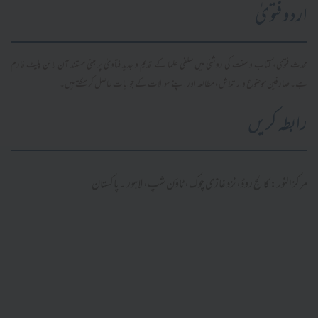
اردو فتویٰ
محدث فتویٰ، کتاب و سنت کی روشنی میں سلفی علما کے قدیم و جدید فتاویٰ پر مبنی مستند آن لائن پلیٹ فارم
ہے۔ صارفین موضوع وار تلاش، مطالعہ اور اپنے سوالات کے جوابات حاصل کر سکتے ہیں۔
رابطہ کریں
مرکز النور: کالج روڈ، نزد غازی چوک، ٹاؤن شپ، لاہور ۔ پاکستان