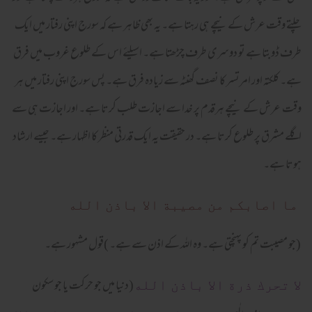
چلتے وقت عرش کےنیچے ہی رہتا ہے۔ یہ بھی ظاہر ہے کہ سورج اپنی رفتار میں ایک
طرف ڈوبتا ہے تو دوسری طرف چڑھتا ہے۔ اسیلئے اس کے طلوع غروب میں فرق
ہے۔ کلکتہ اور امرتسر کا نصف گھنٹہ سے زیادہ فرق ہے۔ پس سورج اپنی رفتار میں ہر
وقت عرش کے نیچے ہرقدم پر خدا سے اجازت طلب کرتا ہے۔ اور اجازت ہی سے
اگلے مشرق پر طلوع کرتا ہے۔ در حقیقت یہ ایک قدرتی منظر کا اظہار ہے۔ جیسے ارشاد
ہوتا ہے۔
ما اصابكم من مصيبة الا باذن الله
(جو مصیبت تم کو پہنچتی ہے۔ وہ اللہ کے اذن سے ہے۔ )قول مشہور ہے۔
(دنیا میں جو حرکت یا جو سکون
لا تحرك ذرة الا باذن الله