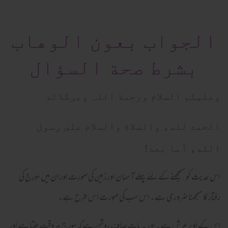
الجواب بعون الوهاب
بشرط صحة السؤال
وعلیکم السلام ورحمة اللہ وبرکاته
الحمد لله، والصلاة والسلام علىٰ رسول
الله، أما بعد!
اس حدیث کو سمجھنے کےلئے پہلے آسمان اور زمین کی صورت اور ان میں سورج کی
رفتار کاسمجھنا ضروری ہے۔ اس سب کی صورت اس طرح ہے۔
اس کے اوپرعرش ہے۔ اور یہ بات صاف روشن ہے کہ سورج ہروقت چلتا ہے اور