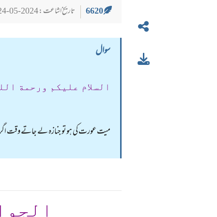
6620
تاریخ اشاعت : 2024-05-24
سوال
السلام عليكم ورحمة الل
میت عورت کی ہوتو جنازہ لے جاتے وقت اگر پ
الجوا