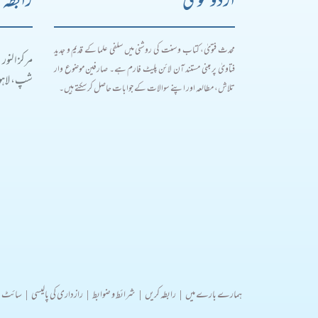
اردو فتویٰ
رابطہ 
محدث فتویٰ، کتاب و سنت کی روشنی میں سلفی علما کے قدیم و جدید
مرکز النور
فتاویٰ پر مبنی مستند آن لائن پلیٹ فارم ہے۔ صارفین موضوع وار
شپ، لاہور
تلاش، مطالعہ اور اپنے سوالات کے جوابات حاصل کر سکتے ہیں۔
ہمارے بارے میں
|
رابطہ کریں
|
شرائط و ضوابط
|
رازداری کی پالیسی
|
سائٹ 