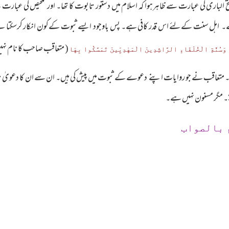
ر فتح الباری کی عبارت سے ظاہرہوا کہ اسلام میں دستور تابوت کا تھا۔ اورتلخیص کی عبا
اہل سنت کےلئے اس قدر کافی ہے۔ پس باوجود ایسے ثبوت کےکون انکار کرسکتا ہے۔ کیون
( متعاقب صاحب کا نام نہ
، وَسُنَّةِ الْخُلَفَاءِ الرَّاشِدِينَ الْمَهْدِيِّينَ تَمَسَّكُوا بِهَا
متعاقب نے جو روایات اپنے دعوے کے ثبوت میں پیش کی ہیں۔ ان سے ان کا دعویٰ ثابت 
تے۔ مگر مسنون نہیں ہے۔
 بالصواب