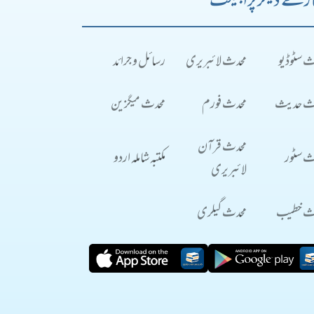
رے دیگر پراجیکٹ
ث سٹوڈیو
محدث لائبریری
رسائل و جرائد
ث حدیث
محدث فورم
محدث میگزین
محدث قرآن
ث سٹور
مکتبہ شاملہ اردو
لائبریری
ث خطیب
محدث گیلری