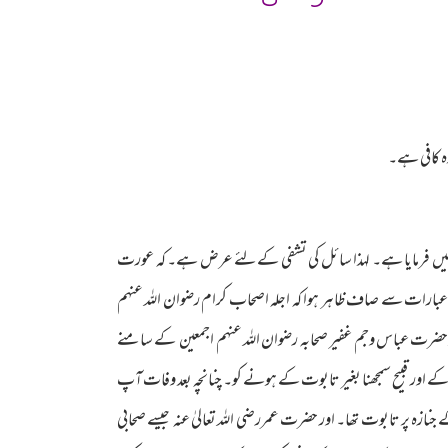
ہ کافی ہے۔
لہ نہیں فرمایا ہے۔ لہذا سائل کی تشفی کےلئے عرض ہے۔ کہ عورت
ص 325 میں بعد نقل عبارات کے تحریر ہے۔ ان سب عبارات سے صاف ظاہر ہوا کہ اجلہ اصحاب کرام رضوان اللہ عنہم
عنہ وحضرت عباس وجم غفیر صحابہ رضوان اللہ عنہم اجمعین کے سامنے
ت کے اور قبیح سمجھنا بغیر تابوت کے ہونے کو۔ چنانچہ بعد وفات آپ
ہ پر تابوت تھا۔ اور حضرت عمررضی اللہ تعالیٰ عنہ جیسے صحابی