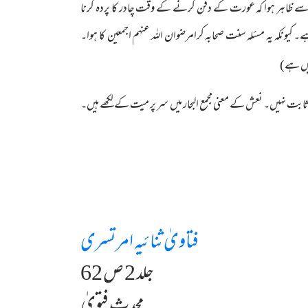
رت سے ظاہر ہوا کہ عورت کے دفن کرنے کے وقت چادر کا پردہ کرنا
کہ یہ مسئلہ سنت صحابہ کرامرضوان اللہ عنہم اجمعین کا ہوا۔
یں ہے)
نہیں۔ نعش کے معنی مجمع البحار میں سر پر میت کے لکھے ہیں۔
فتاویٰ ثنائیہ امرتسری
جلد 2 ص 62
محدث فتویٰ