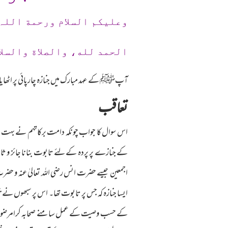
وعلیکم السلام ورحمة اللہ
الحمد لله، والصلاة والسلا
آپﷺ کے عہد مبارک میں جنازہ چارپائی پر اٹھایا 
تعاقب
اس سوال کا جواب چونکہ دامت برکاتہم نے بہت مجم
اجمعین جیسے حضرت انس رضی اللہ تعالیٰ عنہ و حضرت
ایسا جنازہ کہ جس پر تابوت تھا۔ اس پر سبھوں نے بخ
کے حسب وصیت کے عمل سامنے صحابہ کرامرضوان اللہ