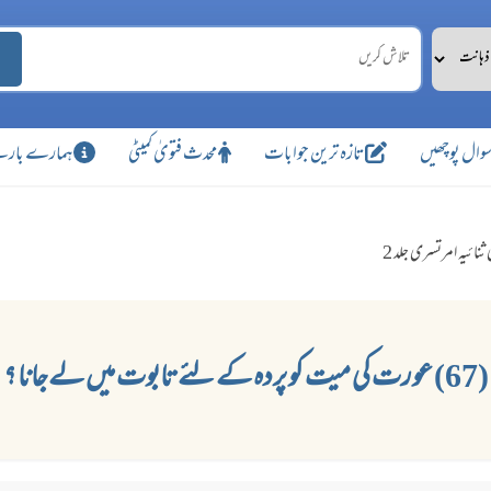
وال پوچھیں
تازہ ترین جوابات
محدث فتویٰ کمیٹی
ہمارے بارے
ثنائیہ امرتسری جلد 2
(67) عورت کی میت کو پردہ کے لئے تابوت میں لےجانا ؟