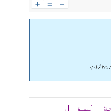
مدلل ہوناشرط ہے۔
ة السؤال