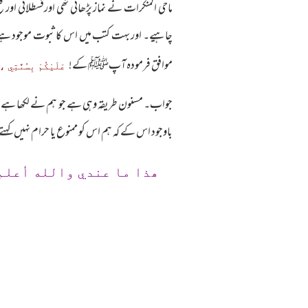
ماحی المنکرات نے نماز پڑھائی تھی اورقسطلانی او
چاہیے۔ اور بہت کتب میں اس کا ثبوت موجود ہے۔ 
موافق فرمودہ آپﷺ کے!
عَلَيْكُمْ بِسُنَّتِي 
جواب۔ مسنون طریقہ وہی ہے جو ہم نے لکھا ہے۔ 
باوجود اس کے کہ ہم اس کو ممنوع یا حرام نہیں کہ
ھذا ما عندي والله أعلم