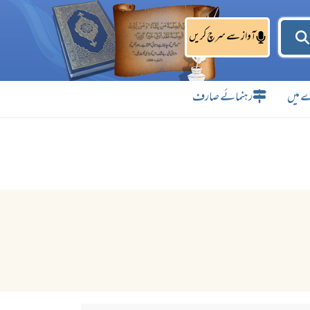
آواز سے سرچ کریں
 میں
رہنمائے صارف