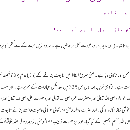
 وبرکاته
م علىٰ رسول الله، أما بعد!
جاتا تھا۔ (ابن ماجہ ) مردہ عورت محل پردہ نہیں ہے۔ علاوہ ازیں میت کےلئے کفن کا پرد
ل اور ناکافی دیا ہے۔ یعنی صریح الفاظ میں تابوت بنانے کے جواز یا عدم جواز کا فیص
کے جنازے پر پردہ کےلئے تابوت بنانا جائز و ثابت ہے۔ فتاویٰ نزیریہ جلد اول 
 ابو بکر رضی اللہ تعالیٰ عنہ وحضرت عمررضی اللہ تعالیٰ عنہ وحضرت علی رضی اللہ تعالیٰ 
وشی نماز جناز ہ ادا کی ۔ اور حضرت فاطمہ رضی اللہ تعالیٰ عنہا کی وصیت واسطے بنانے تابو
 عنہم اجمعین کے کیا گیا۔ اور نیز حضرت زینب ام المومنین زوجہ رسول اللہ ﷺ کے جناز