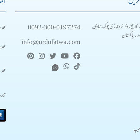
کریں
ہما
0092-300-0197274
محد
: کالج روڈ، نزد غازی چوک، ٹاؤن
 ۔ پاکستان
info@urdufatwa.com
محد
محد
محد
میپ