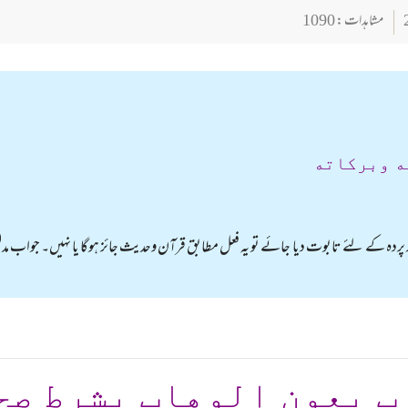
مشاہدات : 1090
ه وبركاته
ردہ کے لئے تابوت دیا جائے تو یہ فعل مطابق قرآن وحدیث جائز ہوگا یا نہیں۔ جواب 
ب بعون الوهاب بشرط صح