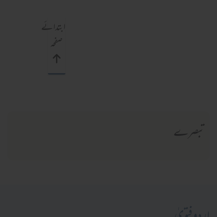
ابتدائے
صفحہ
تبصرے