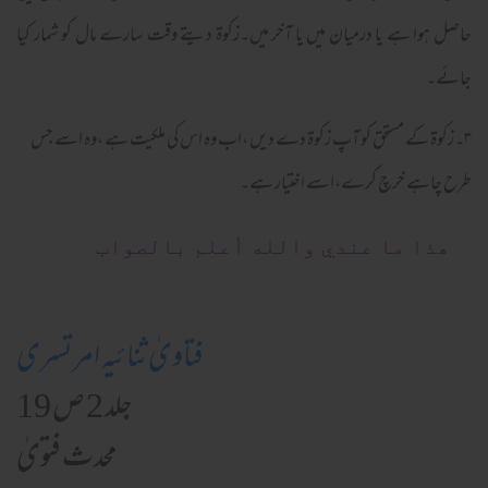
حاصل ہوا ہے یا درمیان میں یا آخر میں۔زکوة دیتے وقت سارے مال کو شمار کیا
جائے۔
۳۔زکوة کے مستحق کو آپ زکوة دے دیں ،اب وہ اس کی ملکیت ہے ،وہ اسے جس
طرح چاہے خرچ کرے،اسے اختیار ہے۔
ھذا ما عندي والله أعلم بالصواب
فتاویٰ ثنائیہ امرتسری
جلد 2 ص 19
محدث فتویٰ