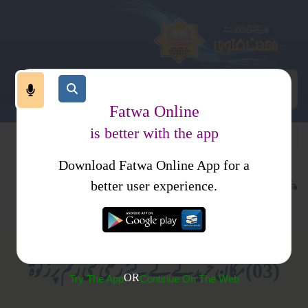
Fatwa Online
is better with the app
Download Fatwa Online App for a
عبادات
زکوۃ
کتب فتاوی
better user experience.
اموال زکوۃ
فتاوی ثنائیہ امرتسری جلد 2
(03) مکان خریدنےکے لئے رکھی گئی رقم پرزکوة
OR
Try The App
Continue On The Web