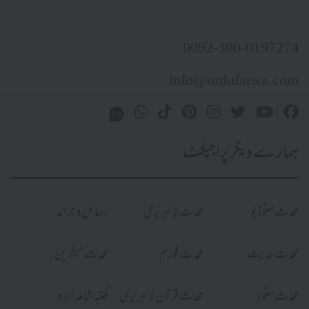
0092-300-0197274
info@urdufatwa.com
ہمارے دیگر پراجیکٹ
محدث سٹوڈیو
محدث لائبریری
رسائل و جرائد
محدث حدیث
محدث فورم
محدث میگزین
محدث سٹور
محدث قرآن لائبریری
مکتبہ شاملہ اردو