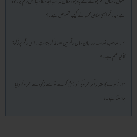
سکوں۔ سال ختم ہونے کے باوجود مکان نہ خریدا جا سکا،کیا اس رقم پر زکوة
ہے، یہ رقم ابھی مکان خریدنے کیلیے مخصوص ہے۔؟
٢۔ صاحب نصاب درمیان سال رقم میں اضافہ کر لیتا ہے۔ اس رقم پر زکوة
کا کیا حکم ہے۔؟
٣۔ زکوات کا حقدار اگر عمرہ کی خواہش کرے تو اسے زکوة سے عمرہ کروایا
جا سکتا ہے۔؟