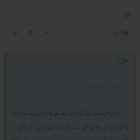
6556
سوال
السلام عليكم ورحمة الله وبركاته
١۔سعودی عرب سے پیسے بھیجے کہ میرے لیے مکان خرید لیا جاے، کیونکہ
پاکستان میں میرا مکا ن نہیں ہے، تاکہ چند ما ہ بعد واپس آ کر رہائش رکھ