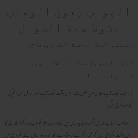
الجواب بعون الوهاب
بشرط صحة السؤال
وعلیکم السلام ورحمة اللہ وبرکاته
الحمد لله، والصلاة والسلام علىٰ رسول
الله، أما بعد!
١۔جب تک آپ مکان خرید نہیں لیتے ،اس وقت تک آپ کو ہر سال اس رقم کی
زکوة ادا کرنی ہو گی۔
۲۔صاحب نصاب کا مال اگر درمیان سال میں زیادہ ہو جاتا ،تو جب وہ زکوة نکالے گا
،اس وقت مجموعی مال کو شمار کر کے زکوة دے گا،خواہ وہ سال کے شروع میں