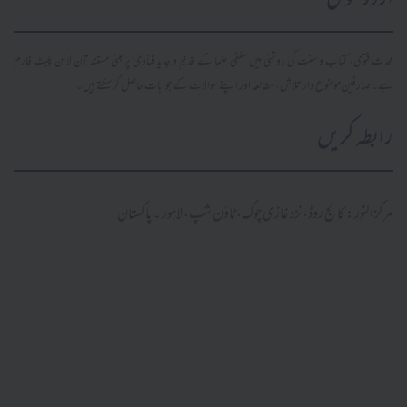
اردو فتویٰ
محدث فتویٰ، کتاب و سنت کی روشنی میں سلفی علما کے قدیم و جدید فتاویٰ پر مبنی مستند آن لائن پلیٹ فارم
ہے۔ صارفین موضوع وار تلاش، مطالعہ اور اپنے سوالات کے جوابات حاصل کر سکتے ہیں۔
رابطہ کریں
مرکز النور: کالج روڈ، نزد غازی چوک، ٹاؤن شپ، لاہور ۔ پاکستان