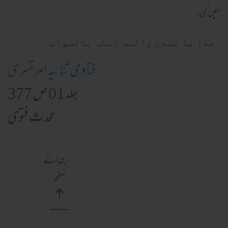
نہیں گئی۔
ھذا ما عندي والله أعلم بالصواب
فتاویٰ ثنائیہ امرتسری
جلد 01 ص 377
محدث فتویٰ
ابتدائے
صفحہ