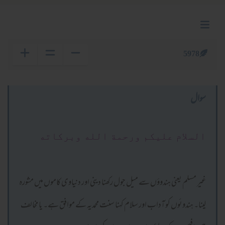
5978
سوال
السلام عليكم ورحمة الله وبركاته
غیر مسلم یعنی ہندوؤں سے میل جول رکھنا دینی اور دنیاوی کاموں میں مشورہ
لینا۔ ہندوئوں کو آداب اور سلام کہنا سنت محمدیہ کے موافق ہے۔ یا مخالف