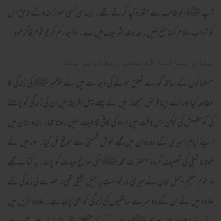
آپ ﷺ ابو طالب سے مشورہ کیا کرتے تھے۔ ایسا ہی کسی معزز ہندو کے لائق اس
کو آداب سلام کہنا منع نہیں۔ حدیث شریف میں ہے۔ اذا جاءكم كريم قوم فاكرموه
بیان مہاتما گاندھی ریفارمر ہند
مسلمانوں کے ساتھ گہرے تعلق ہونے کی وجہ سے میں نے پیغمبرﷺ کی زندگی کا
مطالعہ کیا اوراسے اپنا فرض سمجھا۔ میں نے پہلے پہل افریقہ میں ان کی زندگی کو پڑھنے
کی کوشش کی لیکن اس وقت میں اردو کی کافی قابلیت نہیں رکھتا تھا۔ ہندوستان میں
اپنے ایام اسیری کے دوروان میں مجھے خوش قسمتی سے موقع مل گیا۔ اور میں نے
مولانا شبلی کی تصنیف کردہ ''حضرت محمد ﷺ'' کی سوانح حیات کو پڑھا۔ یہ کتاب مجھے
مرحوم حکیم اجمل خان نے میری درخواست پر جیل بھیجی تھی۔ حضرت کی زندگی کے
علاوہ میں نے ان کے دوسرے ساتھیوں کی زندگی کو بھی پڑھا ہے۔ علاوہ ازیں میں