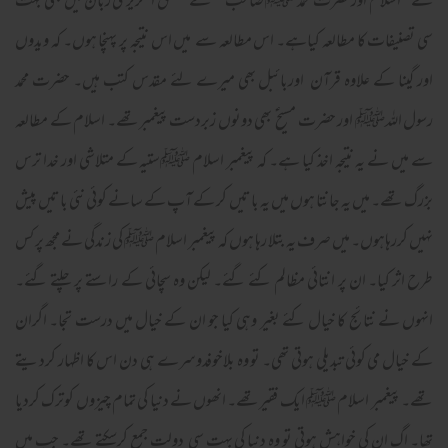
نے’’اسلام اورحضرت محمد ﷺ صاحب‘‘ کے متعلق انگریزی زبان میں بھی بہت
سی تصنیفات کا مطالعہ کیاہے۔ اس مطالعہ سے میں اس نتیجہ پر پہنچا ہوں۔ کہ ویدوں
اور گینا کے علاوہ قرآن اوربائبل بھی میرے لئے مقدس کتب ہیں۔ حضرت محمد
رسول اللہﷺ اور حضرت مسیح ؑ بھی دونوں زبردست پیغمبرتھے۔ اسلام کے مطالعہ
سے میں نے یہ نتیجہ اخذ کیا ہے۔ کہ پیغمبر اسلام ﷺستیہ کے متلاشی اور خدا ترس
بزرگ تھے۔ میں یہ جانتا ہوں میں یہ باتیں کر کے آپ کے سانے کوئی نئی باتیں پیش
نہیں کررہاہوں۔ میں صرف یہ بتلا رہا ہوں کہ پیغمبر اسلام ﷺ کی زندگی نے مجھ پر کس
طرح اثر کیا۔ ان پر انتائی مظالم کئے گئے۔ لیکن وہ سچائی کے راستے پر چلتے گئے۔
انہوں نے نتائج کا خیال کئے بغیر وہی کیا جو ان کے خیال میں درست تجا۔ اگران
کے خیال می کوئی تبدیلی ہوتی تھی۔ تو وہ بلاخوفدوسرے ہی دن اس کا اظہار کردیتے
تھے۔ پیغمبر اسلام ﷺ ایک فقیرتھے۔ انھوں نے دنیا کی تمام چیزوں کوترک کردیا
تھا۔ اگ ان کی خواہش ہوتی تو وہ دنیا کی بہت سی دولت جمع کرسکتے تھے۔ جب میں