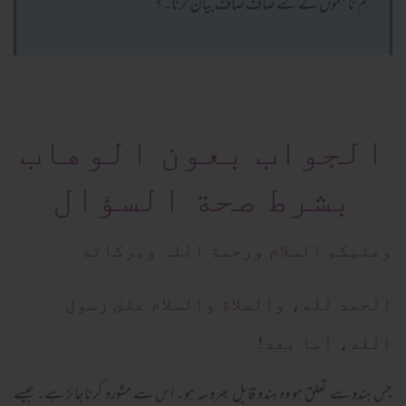
ہم نافہموں کے لئے صاف صاف بیان کرنا۔ ؟
الجواب بعون الوهاب
بشرط صحة السؤال
وعلیکم السلام ورحمة اللہ وبرکاته
الحمد لله، والصلاة والسلام علىٰ رسول
الله، أما بعد!
جس ہندو سے تعلق ہو وہ ہندو قابل بھروسہ ہو۔ اس سے مشورہ کرناجائز ہے۔ جیسے