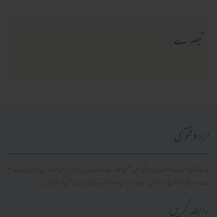
تبصرے
اردو فتویٰ
محدث فتویٰ، کتاب و سنت کی روشنی میں سلفی علما کے قدیم و جدید فتاویٰ پر مبنی مستند آن لائن پلیٹ فارم
ہے۔ صارفین موضوع وار تلاش، مطالعہ اور اپنے سوالات کے جوابات حاصل کر سکتے ہیں۔
رابطہ کریں