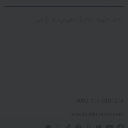
مرکز النور: کالج روڈ، نزد غازی چوک، ٹاؤن شپ، لاہور ۔ پاکستان
0092-300-0197274
info@urdufatwa.com