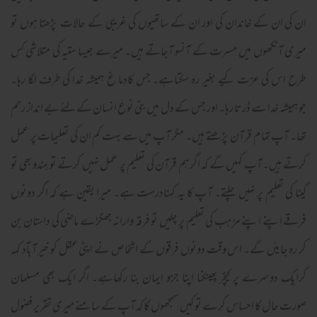
ان کی ان کے خاندان کی اور ان کے ساتھیوں کی غریبی کے حالات پڑھتا ہوں تو
میری آنکھوں میں مسرت کے آنسو آجاتے ہیں۔ میرے جیسا ستیہ کی متلاشی کس
طرح اس کی عزت کیے بغیر رہ سکتاہے۔ جس کادما غ ہمیشہ خدا کی طرف لگا رہا۔
جوہمیشہ خدا سے ڈرتا رہا۔ اور جس کے دل میں بنی نوع انسان کےلئے بے انداز رحم
تھا۔ آپ تمام قرآن پڑھتے ہیں۔ مگر آپ میں سے بہت کم ان کی تعلیمات پر عمل
کرتے ہیں۔ آپ کہیں گے کہ اگرہم قرآن کی تعلیم پر عمل نہیں کرتے تو ہندو بھی تو
گینا کی تعلیم پر نہیں چلتے۔ آپ کا یہ کہنادرست ہے۔ میرا یقین ہے کہ اگر دونوں
فرقے اپنے اپنے مزہب کی تعلیم پر چلیں تو فرقہ وارانہ جھگڑے ماضی کی داستان بن
کر رہ جایئں گے۔ اس وقت دونوں فرقوں کے اشخاص نے اپنی عقل کو خیر آبآد کہہ
کرایک دوسرے پر کیچؑر پھینکنا اپنا جزو ایمان بنا رکھاہے۔ اگر ایک بھی مسلمان
صورت حال کا احساس کرے تو کیں سمجھوں گا کہ آپ کے سامنے میری تقریر فضول