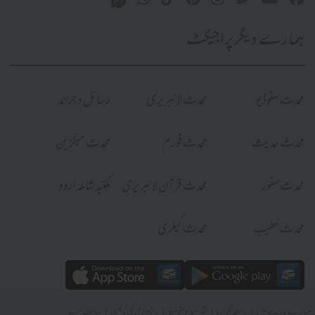
ہمارے دیگر پراجیکٹ
محدث سٹوڈیو
محدث لائبریری
رسائل و جرائد
محدث حدیث
محدث فورم
محدث میگزین
محدث سٹور
محدث قرآن لائبریری
مکتبہ شاملہ اردو
محدث خطیب
محدث گیلری
|
|
|
|
ہمارے بارے میں
رابطہ کریں
شرائط و ضوابط
رازداری کی پالیسی
سائٹ میپ