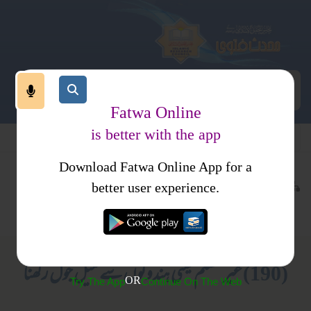
Fatwa Online
is better with the app
Download Fatwa Online App for a
تقابل ادیان ومسالک
تقابل ادیان
کتب فتاوی
better user experience.
اسلام
فتاوی ثنائیہ امرتسری جلد 1
(190) غیر مسلم یعنی ہندوئوں سے میل جول رکھنا
OR
Try The App
Continue On The Web