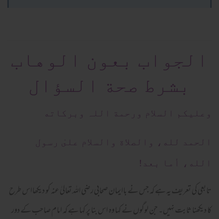
الجواب بعون الوهاب
بشرط صحة السؤال
وعلیکم السلام ورحمة اللہ وبرکاته
الحمد لله، والصلاة والسلام علىٰ رسول
الله، أما بعد!
تابعی کی تعریف یہ ہے کہ جس نے باایمان صحابی رضی اللہ تعالیٰ عنہ کو دیکھااس طرح
کا دیکھنا ثابت نہیں۔ جن لوگوں نے کہا وہ اس بنا پر کہا ہے کہ امام صاحب کے دور