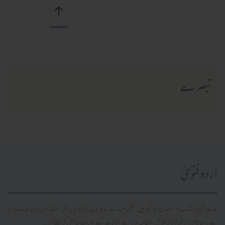
تبصرے
اردو فتویٰ
محدث فتویٰ، کتاب و سنت کی روشنی میں سلفی علما کے قدیم و جدید فتاویٰ پر مبنی مستند آن لائن پلیٹ فارم
ہے۔ صارفین موضوع وار تلاش، مطالعہ اور اپنے سوالات کے جوابات حاصل کر سکتے ہیں۔