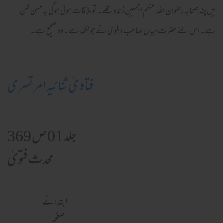
میں چند صحابہ رضوان اللہ عنہم اجمعین زندہ تھے۔ تو ملاقات ہوئی ہوگی یہ حسن ظن
ہے۔ اس لئے حضرت میاں صاحب دہلوی نے جو لکھا ہے۔ وہ صحیح ہے۔
فتاویٰ ثنائیہ امرتسری
جلد 01 ص 369
محدث فتویٰ
ابتدائے
صفحہ