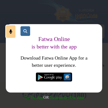
Fatwa Online
is better with the app
Download Fatwa Online App for a
فقہ اور اصول فقہ
فقہ
کتب فتاوی
better user experience.
متفرقات
فتاوی ثنائیہ امرتسری جلد 1
(180) کیا امام ابو حنیفہ تابعی نہیں؟
OR
Try The App
Continue On The Web