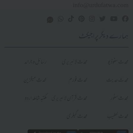
info@urdufatwa.com
ہمارے دیگر پراجیکٹ
محدث سٹوڈیو
محدث لائبریری
رسائل و جرائد
محدث حدیث
محدث فورم
محدث میگزین
محدث سٹور
محدث قرآن لائبریری
مکتبہ شاملہ اردو
محدث خطیب
محدث گیلری