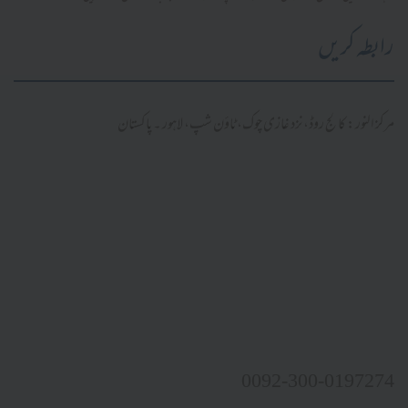
رابطہ کریں
مرکز النور: کالج روڈ، نزد غازی چوک، ٹاؤن شپ، لاہور ۔ پاکستان
0092-300-0197274