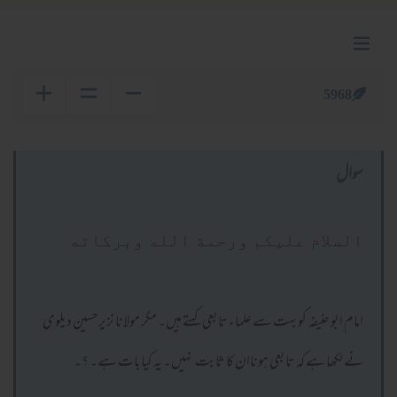
5968
سوال
السلام عليكم ورحمة الله وبركاته
امام ابو حنیفہ کو بہت سے علماء تابعی کہتے ہیں۔ مگر مولانا نزیرحسین دیلوی
نے لکھا ہے کہ تابعی ہوناان کا ثابت نہیں۔ یہ کیابات ہے۔ ؟۔