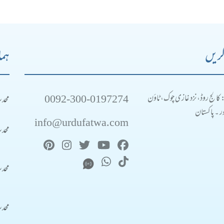
کریں
ہما
0092-300-0197274
محد
: کالج روڈ، نزد غازی چوک، ٹاؤن
 ۔ پاکستان
info@urdufatwa.com
محد
محد
محد