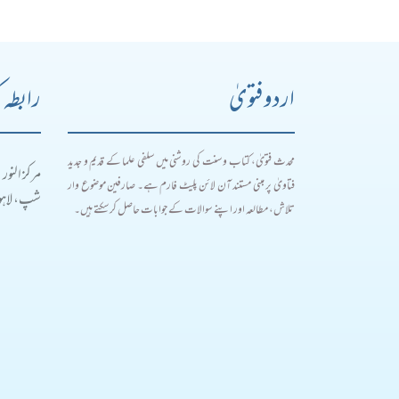
اردو فتویٰ
رابطہ 
محدث فتویٰ، کتاب و سنت کی روشنی میں سلفی علما کے قدیم و جدید
مرکز النور
فتاویٰ پر مبنی مستند آن لائن پلیٹ فارم ہے۔ صارفین موضوع وار
شپ، لاہور
تلاش، مطالعہ اور اپنے سوالات کے جوابات حاصل کر سکتے ہیں۔