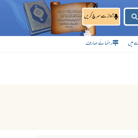
آواز سے سرچ کریں
 میں
رہنمائے صارف