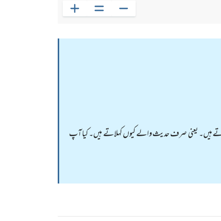
تے ہیں۔ یعنی صرف حدیث والے کیوں کہلاتے ہیں۔ کیا آپ