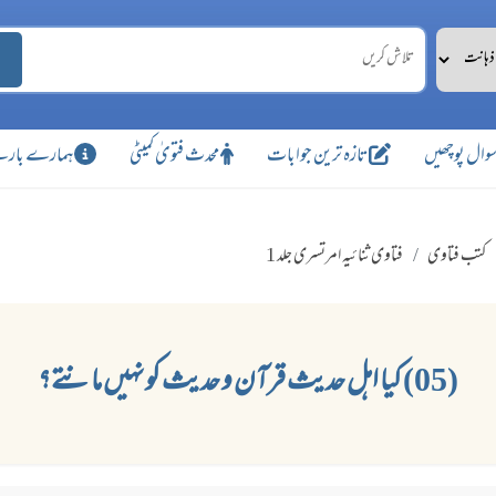
وال پوچھیں
تازہ ترین جوابات
محدث فتویٰ کمیٹی
ہمارے بارے
کتب فتاوی
فتاوی ثنائیہ امرتسری جلد 1
(05) کیا اہل حدیث قرآن و حدیث کو نہیں مانتے؟