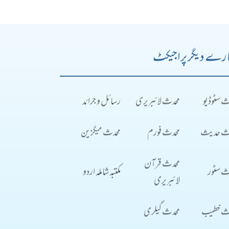
رے دیگر پراجیکٹ
ث سٹوڈیو
محدث لائبریری
رسائل و جرائد
ث حدیث
محدث فورم
محدث میگزین
محدث قرآن
ث سٹور
مکتبہ شاملہ اردو
لائبریری
ث خطیب
محدث گیلری