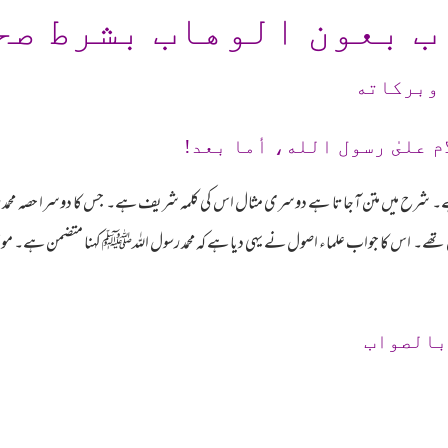
ب بعون الوهاب بشرط صح
 وبرکاته
م علىٰ رسول الله، أما بعد!
رح میں متن آجاتا ہے دوسری مثال اس کی کلمہ شریف ہے۔ جس کا دوسرا حصہ محمد ر
بالصواب