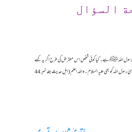
ة السؤال
سول اللہﷺ ہے۔ کیا کوئی شخص اس معترض کی طرح اگر یہ کہے
کہ محمد رسول اللہﷺ کہتے ہیں۔ کیا موسیٰؑ رسول نہیں تھے۔ اس کا جواب علماء اصول نے یہی دیا ہے کہ محمد رسول اللہﷺ کہنا متضمن ہے۔ موسیٰ رسول اللہ کو بھی علیہ السلام ۔ واللہ اعلم (اہل حدیث جلد نمبر 44