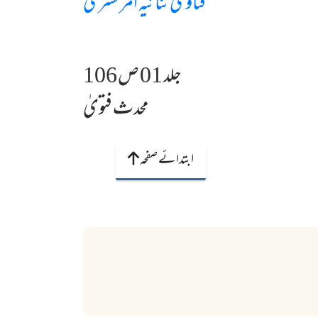
فتاویٰ ثنائیہ امرتسری
جلد 01 ص 106
محدث فتویٰ
ابتدائے صفحہ