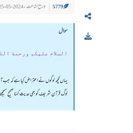
5779
تاریخ اشاعت : 2024-05-25
سوال
السلام عليكم ورحمة الل
یہاں کچھ لوگوں نے اعتراض کیا ہے کہ جب 
لوگ قرآن شریف کو بھی حدیث کہنا صحیح سمجھتے ہ