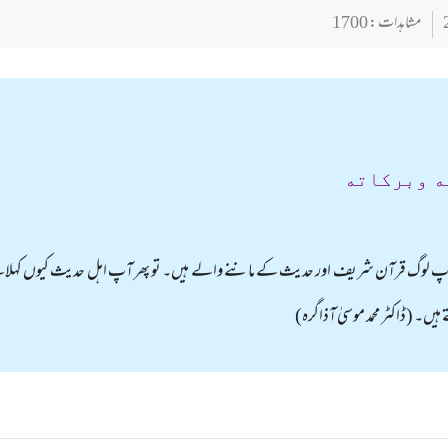
مشاہدات : 1700
ه وبركاته
آپ لوگ قرآن شریف اور حدیث کے ماننے والے ہیں۔ تو پھر آپ اہل حدیث کیوں کہلا
یں۔ (ڈاکٹر محمد موسیٰ آذاگرہ)