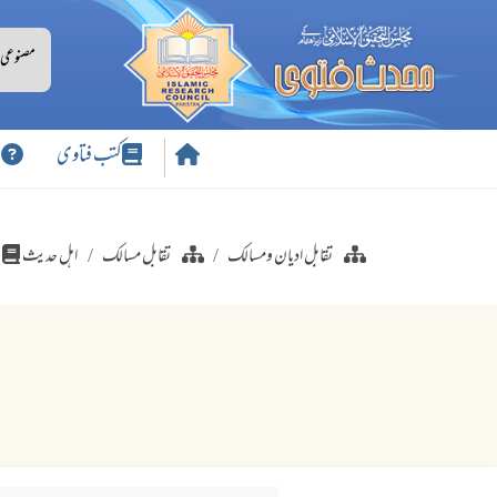
کتب فتاوی
س
تقابل ادیان ومسالک
تقابل مسالک
اہل حدیث