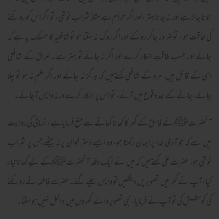
ہونا جائز ہے اور نہ جانا بہتر ،اور اگر حرام ہے مثلاً شراب نوشی، تو اگر اس کو روکنے
کی طاقت ہو ، تو ضرور جاکر روکے اور اگر روک نہ سکتا ہو تو شافعیہ کا مسلک یہ ہے کہ
جائے اور حسب طاقت انکار کرے اور اگر نہ جائے تو بہتر ہے۔ عراق کے شافعی
اسی کے قائل ہیں، مرو کے شافعی کہتےہیں کہ ہرگز نہ جائے اور اگر علم نہ ہو تو چلا
جائے،جانے کے بعد وقوع میں آئے، تو اس پر انکار کرے ورنہ واپس آجائے۔
آنحضرتﷺ نے فاسق کے گھر کا کھانا کھانے سےمنع فرمایا ہے ، نسائی کی روایت
میں ہے کہ جو آدمی خدا پر ایمان رکھتا ہو، وہ ایسے دستر خوان پرنہ بیٹھے جس پر شراب
نوشی ہو، حضرت علی کہتے ہیں کہ میں نے ایک دفعہ آنحضرتﷺ کے لیےکھانا تیار
کیا، آپ نے گھر میں تصویریں دیکھیں تو واپس چلے گئے۔ حضرت فاطمہ نے روکنے
کی کوشش کی تو آپ نے فرمایا، نبی تصویر والے گھروں میں داخل نہیں ہوسکتا۔