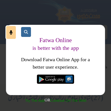
Fatwa Online
is better with the app
Download Fatwa Online App for a
اسلام اورتصوف
اسلام کا تصور تزکیہ نفس
کتب فتاوی
better user experience.
اتباع سنت
فتاوی نذیریہ جلد 1
(27) شادی بیاہ میں راگ رنگ اور تماشہ، آتشبازی
OR
Try The App
Continue On The Web