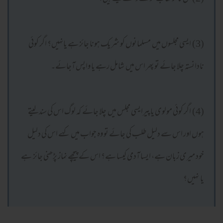
(3) ایسی مجلسوں میں مسلمانوں کو شریک ہونا جائز ہے یانہیں؟ اگر کوئی
نادانستہ چلا جائے تو پھر اس میں شامل رہے یا واپس آجائے۔
(4) اگر کوئی مولوی یاپیرایسی مجلس میں چلا جائے کہ لوگ اس کی سند لیتے
ہوں اور اس سے دلیل طلب کی جائے تو وہ جواب میں کہے اس کی دلیل
خود میری زبان ہے، ایسا آدمی کیسا ہے؟ اس کے پیچھے نماز پڑھنی جائز ہے
یا نہیں؟