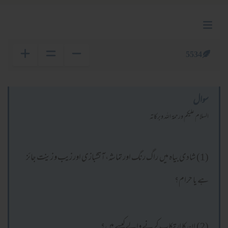
5534
سوال
السلام عليكم ورحمة الله وبركاته
(1) شادی بیاہ میں راگ رنگ اور تماشہ، آتشبازی اور زیب و زینت جائز
ہے یا حرام؟
(2) ان کا ارتکاب کرنے والےکیسے ہیں؟