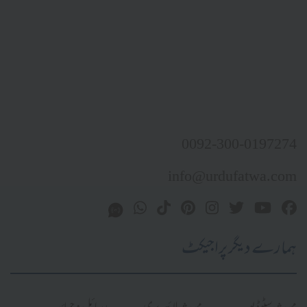
0092-300-0197274
info@urdufatwa.com
ہمارے دیگر پراجیکٹ