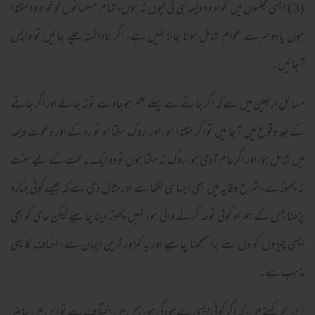
(3) ایسی مجلسوں میں خواہ وہ ولیمہ ہی کی کیوں نہ ہوں، تمام مسلمانوں کو خواہ وہ مقتدا
ہوں یادوسرے عوام شامل ہونا جائز نہیں ہے، اگر نادانستہ چلے جائیں تو واپس
آجائیں۔
مسائل اربعین میں ہے کہ اگر جانے سے پہلے علم ہوجاوے تونہ جائے اور اگر جانے
کےبعد وقوع میں آجائیں تو اگر مقتدا ہو ،اور روک سکتا ہو تو رد کے اور دعوت ولیمہ
میں شامل ہو،اور اگر عام آدمی ہو، روک نہ سکتا ہوں تو وہ ایک بدعت کے لیےسنت
نہ چھوڑے،شرح وقایہ میں بھی ایسا ہی لکھا ہے اورمثال دی ہے کہ جیسےکوئی جنازہ
پڑھنا جس کے ہمراہ کوئی نوحہ کرنے والی ہو، نہیں چھوڑ دینا چاہیے لیکن عامی کو بھی
ایسی چیزوں کو دل سے بُراسمجھنا چاہیے اور یہ کمزور ترین ایمان ہے، احناف کا یہی
مذہب ہے۔
ابن حجر کہتے ہیں، کہ اگر کوئی ایسی بےہودگی ہو، جس میں اختلاف ہے تو اس میں حاضر