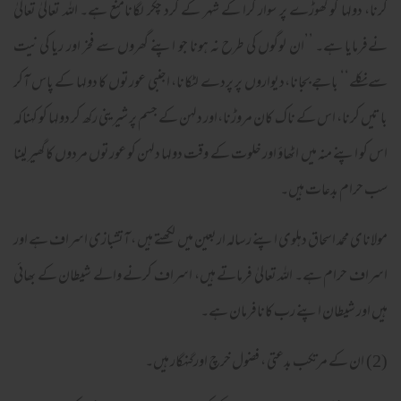
کرنا، دولہا کو گھوڑے پر سوار کرا کے شہر کے گرد چکر لگانامنع ہے۔ اللہ تعالیٰ تعالیٰ
نےفرمایا ہے۔ ’’ان لوگوں کی طرح نہ ہونا جو اپنے گھروں سے فخر اور ریا کی نیت
سےنکلے‘‘ باجے بجانا،دیواروں پر پردے لٹکانا، اجنبی عورتوں کا دولہا کے پاس آکر
باتیں کرنا، اس کے ناک کان مروڑنا،اور دلہن کے جسم پر شیرینی رکھ کر دولہا کو کہناکہ
اس کو اپنے منہ میں اٹھاؤ اور خلوت کے وقت دولہا دلہن کو عورتوں مردوں کا گھیر لینا
سب حرام بدعات ہیں۔
مولانای محمد اسحاق دہلوی اپنے رسالہ اربعین میں لکھتے ہیں ، آتشبازی اسراف ہے اور
اسراف حرام ہے۔ اللہ تعالیٰ فرماتے ہیں، اسراف کرنے والے شیطان کے بھائی
ہیں اور شیطان اپنے رب کانافرمان ہے۔
(2) ان کے مرتکب بدعتی ، فضول خرچ اورگنہگار ہیں۔