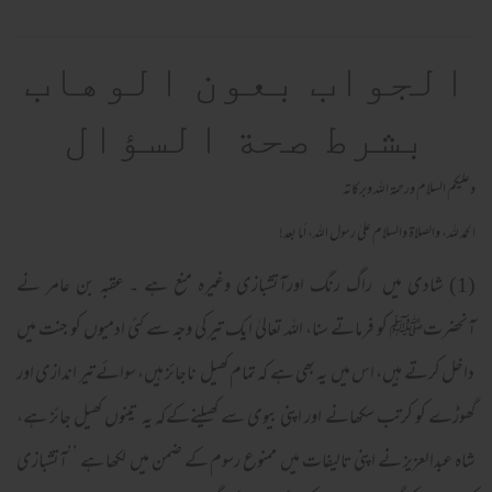
الجواب بعون الوهاب
بشرط صحة السؤال
وعلیکم السلام ورحمة اللہ وبرکاته
الحمد لله، والصلاة والسلام علىٰ رسول الله، أما بعد!
(1) شادی میں راگ رنگ اورآتشبازی وغیرہ منع ہے ۔ عقبہ بن عامر نے
آنحضرتﷺ کو فرماتے سنا، اللہ تعالیٰ ایک تیر کی وجہ سے کئی ادمیوں کو جنت میں
داخل کرتے ہیں، اس میں یہ بھی ہے کہ تمام کھیل ناجائز ہیں، سوائے تیر اندازی اور
گھوڑے کو کرتب سکھانے اور اپنی بیوی سے کھیلنےکےکہ یہ تینوں کھیل جائز ہے،
شاہ عبدالعزیز نے اپنی تالیفات میں ممنوع رسوم کے ضمن میں لکھا ہے ’’آتشبازی