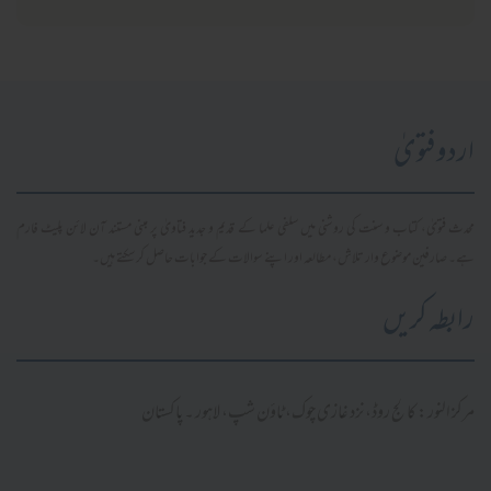
اردو فتویٰ
محدث فتویٰ، کتاب و سنت کی روشنی میں سلفی علما کے قدیم و جدید فتاویٰ پر مبنی مستند آن لائن پلیٹ فارم
ہے۔ صارفین موضوع وار تلاش، مطالعہ اور اپنے سوالات کے جوابات حاصل کر سکتے ہیں۔
رابطہ کریں
مرکز النور: کالج روڈ، نزد غازی چوک، ٹاؤن شپ، لاہور ۔ پاکستان