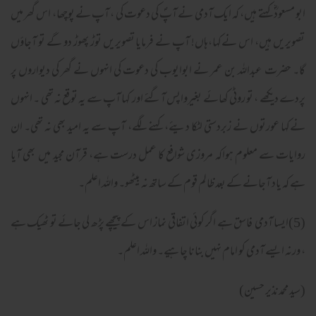
ابو مسعودؓ کہتے ہیں، کہ ایک آدمی نے آپؐ کی دعوت کی ، آپ نے پوچھا، اس گھر میں
تصویریں ہیں، اس نےکہا،ہاں! آپ نے فرمایا تصویریں توڑ پھوڑ دو گے تو آجاؤں
گا۔ حضرت عبداللہ بن عمر نے ابوایوب کی دعوت کی انہوں نے گھر کی دیواروں پر
پردے دیکھے ، تو روٹی کھائے بغیرواپس آگئے اور کہا آپ سے یہ توقع نہ تھی ۔ انہوں
نےکہا عورتوں نے زبردستی لٹکا دیئے، کہنے لگے، آپ سے یہ امید بھی نہ تھی۔ ان
روایات سے معلوم ہواکہ مروزی شوافع کا عمل درست ہے، قرآن مجید میں بھی آیا
ہے کہ یاد آجانے کے بعد ظالم قوم کے ساتھ نہ بیٹھو۔ واللہ اعلم۔
(5)ایسا آدمی فاسق ہے اگر کوئی اتفاقی نماز اس کے پیچھے پڑھ لی جائے تو ٹھیک ہے
، ورنہ ایسے آدمی کو امام نہیں بنانا چاہیے۔ واللہ اعلم۔
(سید محمدنذیر حسین)