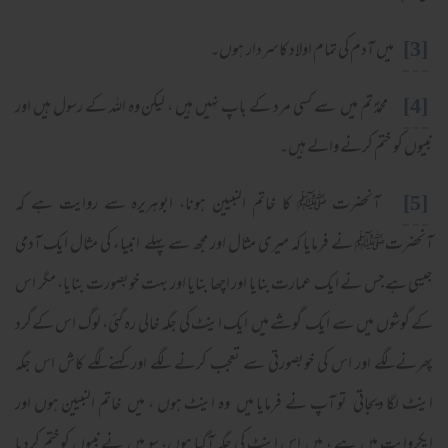
[3]
میں آدم کی تمام اولاد کاسردار ہوں۔
[4]
محمدؐ تم میں سے کسی مرد کے باپ نہیں ہیں ، لیکن وہ اللہ کے رسول ہیں اور
نبیوں کو ختم کرنے والے ہیں۔
[5]
آنحضرت ﷺ کا خاتم النبیین ہونا، ابوہریرہ سے روایت ہے کہ
آنحضرتﷺ نے فرمایا کہ میری مثال اور مجھ سے پہلے انبیاء کی مثال ایک آدمی
جیسی ہےجس نے ایک عمارت بنایا اور اچھا بنایا اور بہت خوبصورت بنایا، مگر اس
کے گوشوں میں سے ایک گوشے میں ایک اینٹ کی جگہ خالی رہ گئی، لوگ اس کےگرد
پھرنےلگے اور اس کی خوبصورتی سے تعجب کرنے لگے اور کہنےلگے کاش اس جگہ
اینٹ لگا دیجاتی تو آپ نے فرمایا میں وہ اینٹ ہوں ، میں خاتم النبیین ہوں اور
ایکروایت میں ہے ، میں اس اینٹ کی جگہ آگیا ہوں، سو میں نےنبیوں کوختم کردیا