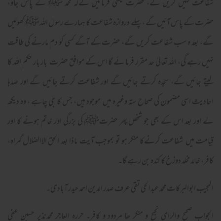
شفاعت نہیں کریں گے، حضرت عیسیٰ فرمائیں گےکہ محمد ﷺ کے پاس جاؤ،
حضرت کے پاس آئیں گے ، پہلے دروازہ شفاعت کا ہمارے رسول اللہﷺ کھولیں
گے، بعد ہ سب شفاعت کریں گے، حضرت کے آگے کسی کو دم مارنے کی طاقت
نہیں رہے گی، اللہ تعالیٰ حد مقرر فرما ئے گا اس کے موافق حضرت بار بار حکم اللہ کا
لیتے جائیں گے، سجدہ کرتے جائیں گے اور شفاعت کرتے جائیں گے اور صدہا
احادیث اسی مضمون کی صحاح ستہ وغیرہ میں موجود ہیں، جس کا جی چاہے ، وہ دیکھ
لے اور بعد اس کے بھی جو شخص پھر حضرتﷺ کی بزرگی اور خاتم ہونے کا اور
قیامت میں شفاعت کرنےکا منکر ہو تو بموجب آیت ماذا بعد الحق الاالضلال گمراہ،
کافر، خالد مخلد دوزخ کا کندہ بن رہے گا۔
المجیب ابوالبرکات محمد عبدالحی تقی عرف صدر الدین احمد حیدر آبادی۔
الجواب صحیح والرای نجیح و منکر ھا مردود و کافر۔ حررہ العاجر محمدنذیر حسین عفی