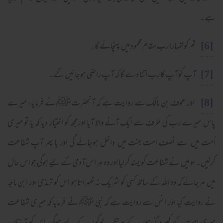
ہے۔
[6]
تم کو تمہارا رب مقام محمود میں پہنچائے گا۔
[7]
آپ کو آپ کا رب اتنا دے گا کہ آپ راضی ہوجائیں گے۔
[8]
اور عوف بن مالک سے روایت ہے کہ آنحضرتﷺ نے فرمایا، میرے
پاس میرے رب کی طرف سے ایک آنے والا آیا اورمجھ کو اختیار دیا کہ یا تو میری
اُمت میں سے نصف امت جنت میں داخل ہوجائے گی اور یا پھر آپ شفاعت
کرلیں۔ سو میں نے شفاعت کو پسند کرلیا اور وہ ہر اس آدمی کے لیے ہوگی جو اس حال
میں مرجائے کہ وہ اللہ کے ساتھ کسی کو شریک نہ ٹھہراتا ہو اس کو ترمذی اور ابن ماجہ
نے روایت کیا اور انس سے روایت ہے کہ نبی ﷺ نے فرمایا کہ میری شفاعت