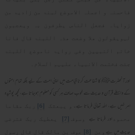
فاحسنہ و اجملہ الاموضع لبنۃ من زادیۃ من
زوایاہ فجعل الناس یطرفون بہ ویعجبون
لہویقولون ھلا وضعت ھذہ اللبنۃ قال فانا
خاتم النبیین وفی روایۃ ناموضع اللبنۃ
جئت فختمت الانبیاء علیہم السلام۔
اور آنحضرتﷺ کا شفاعت کرنا قیامت میں اپنی امت کے لیے بلکہ تمام امتوں
کے واسطے قرآن و حدیث سے خوب صاف ہر کسی کو معلوم ہوجاتا ہے، کچھ پوشیدہ
امر نہیں ہے، اللہ تعالیٰ فرماتا ہے۔
[6]
و یبعثک
ربک مقاما
اور فرماتا ہے
[7]
محمود
وسوف
یعطیک ربک فترضی
حدیث میں ہے
[8]
وعن
عوف بن مالک قال قال رسول