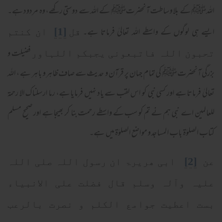
اللہﷺ کے بلا وساطت آنحضرتﷺ کے اللہ سے دوستی رکھے، وہ مردود ہے۔
ایسے ہی لوگوں کے واسطے اللہ تعالیٰ فرماتا ہے۔
[1]
قل
ان کنتم
فضیلت و
تحبون اللہ فاتبعونی یجبکم اللہاور
بزرگی آنحضرت ﷺ کی تمام جہان پر قرآن و حدیث سے صاف ظاہر و باہر ہے ، اللہ
تعالیٰ فرماتا ہے اور کسی نبی کو اس لقب سے یاد نہیں فرمایا ہے، رما ارسلناک الا رحمۃ
للعالمین اے نبی ہم نے تم کو سب کے واسطے رحمت بنا کر بھیجا ہے اور صحیح مسلم
کتاب الصلوٰۃ باب المساجد و مواضع الصلوٰۃ میں ہے۔
[2]
عن
ابی ھریرۃ ان رسول اللہ صلی اللہ
علیہ وآلہ وسلم قال فضلت علی الانبیاء
بست اعطیت جوامع الکلم و نصرت بالرعب