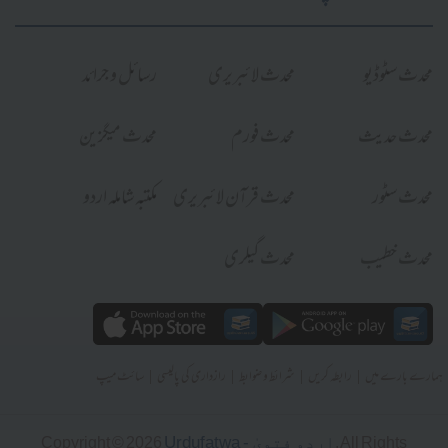
محدث سٹوڈیو
محدث لائبریری
رسائل و جرائد
محدث حدیث
محدث فورم
محدث میگزین
محدث سٹور
محدث قرآن لائبریری
مکتبہ شاملہ اردو
محدث خطیب
محدث گیلری
|
|
|
|
ہمارے بارے میں
رابطہ کریں
شرائط و ضوابط
رازداری کی پالیسی
سائٹ میپ
Urdufatwa - اردو فتویٰ
Copyright © 2026
. All Rights