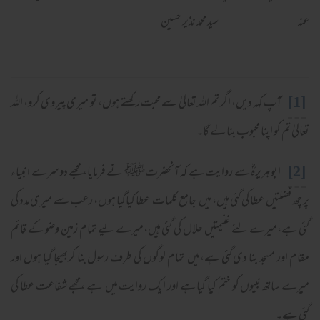
عنہ سید محمد نذیر حسین
[1]
آپ کہہ دیں، اگر تم اللہ تعالیٰ سے محبت رکھتے ہوں، تو میری پیروی کرو، اللہ
تعالیٰ تم کو اپنا محبوب بنا لے گا۔
[2]
ابوہریرہؓ سے روایت ہے کہ آنحضرتﷺ نے فرمایا، مجھے دوسرے انبیاء
پر چھ فضلتیں عطا کی گئی ہیں، میں جامع کلمات عطا کیاگیا ہوں، رعب سے میری مدد کی
گئی ہے،میرے لئے غنیمتیں حلال کی گئی ہیں،میرے لیے تمام زمین وضو کے قائم
مقام اور مسجد بنا دی گئی ہے،میں تمام لوگوں کی طرف رسول بنا کربھیجا گیا ہوں اور
میرے ساتھ نبیوں کو ختم کیا گیا ہے اور ایک روایت میں ہے ،مجھے شفاعت عطا کی
گئی ہے۔