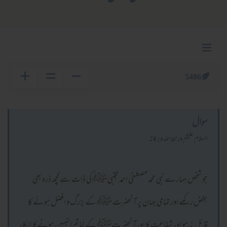
5486
سوال
السلام عليكم ورحمة الله وبركاته
جو شخص ہمارے نبی محمد مصطفیٰ احمد مجتبیٰﷺ کی ذات سے کچھ ذرہ بھی
بغض رکھے اور تمامی جہان پر آنحضرت ﷺ کے بزرگ و افضل ہونے کا
قائل نہ ہو اور شفاعت کا اور آنحضرتﷺ کے خاتم النبیین ہونےکا انکار