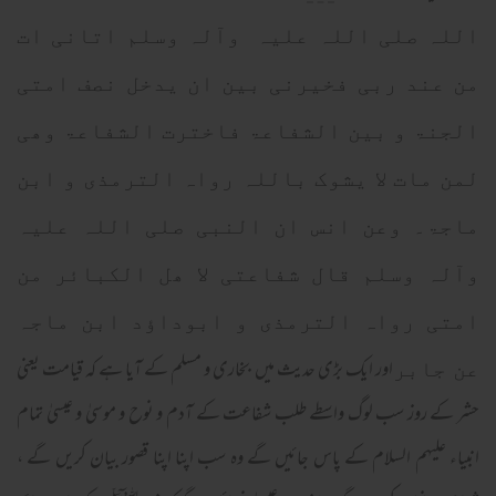
اللہ صلی اللہ علیہ وآلہ وسلم اتانی ات
من عند ربی فخیرنی بین ان یدخل نصف امتی
الجنۃ و بین الشفاعۃ فاخترت الشفاعۃ وھی
لمن مات لا یشوک باللہ رواہ الترمذی و ابن
ماجۃ۔ وعن انس ان النبی صلی اللہ علیہ
وآلہ وسلم قال شفاعتی لا ھل الکبائر من
امتی رواہ الترمذی و ابوداؤد ابن ماجہ
اور ایک بڑی حدیث میں بخاری و مسلم کے آیا ہے کہ قیامت یعنی
عن جابر
حشر کے روز سب لوگ واسطے طلب شفاعت کے آدم و نوح و موسیٰ و عیسیٰ تمام
انبیاء علیہم السلام کے پاس جائیں گے وہ سب اپنا اپنا قصور بیان کریں گے ،