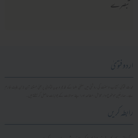
تبصرے
اردو فتویٰ
محدث فتویٰ، کتاب و سنت کی روشنی میں سلفی علما کے قدیم و جدید فتاویٰ پر مبنی مستند آن لائن پلیٹ فارم
ہے۔ صارفین موضوع وار تلاش، مطالعہ اور اپنے سوالات کے جوابات حاصل کر سکتے ہیں۔
رابطہ کریں