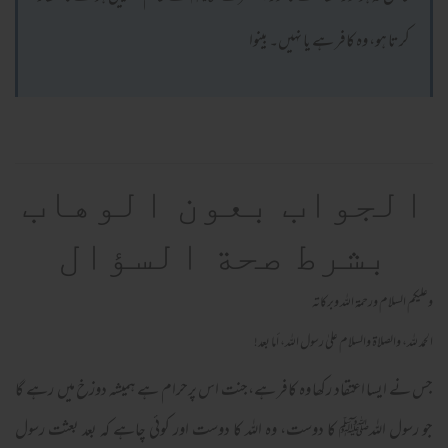
کرتا ہو، وہ کافر ہے یا نہیں۔ بینوا
الجواب بعون الوهاب
بشرط صحة السؤال
وعلیکم السلام ورحمة اللہ وبرکاته
الحمد لله، والصلاة والسلام علىٰ رسول الله، أما بعد!
جس نے ایسا اعتقاد رکھا وہ کافر ہے،جنت اس پرحرام ہے ہمیشہ دوزخ میں رہے گا
جو رسول اللہﷺ کا دوست، وہ اللہ کا دوست اور کوئی چاہے کہ بعد بعثت رسول