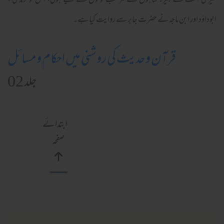
میری امت کے کبیرہ گناہوں کے مرتکب لوگوں کے لیے ہوگی، اس کو ترمذی ،
ابوداؤد اور ابن ماجہ نے حضرت جابر سے روایت کیا ہے۔
قرآن وحدیث کی روشنی میں احکام ومسائل
جلد 02
ابتدائے
صفحہ