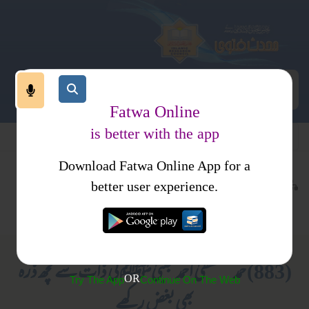
Fatwa Online
is better with the app
Download Fatwa Online App for a
عقیدہ و منہج
ایمانیات
کتب فتاوی
better user experience.
انبیا ورسل
احکام ومسائل جلد 2
(883) حمد مصطفیٰ احمد مجتبیٰﷺ کی ذات سے کچھ ذرہ
OR
Try The App
Continue On The Web
بھی بغض رکھے