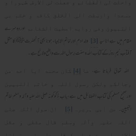
واحلت لی الغنائم و جعلت لی الارض طہورا و
مسجدا وارسلت الی الخلق کافۃ و ختم بی
اور دوسرے
النبیون وفی روایۃ اعطیت الشفاعۃ
[3]
مقام میں ہے انا سید
ولد ادم اور خاتم الانبیاء ہونا بھی آنحضرتﷺ کا مثل
آفتاب نیم روز کے کتاب اللہ و سنت رسول اللہ سے واضح ولائح ہے۔
اللہ تعالیٰ فرماتا ہے،
[4]
ما
کان محمد ابا احد من
رجالکم ولکن رسول اللہ و خاتم النبیین
اورصحیح مسلم کی کتاب الفضائل میں ہے،باب ذکوکونہ صلی اللہ علیہ وآلہ وسلم خاتم
النبیین۔
[5]
عن ابی ہریرہ
ان سول اللہ صلی
اللہ علیہ وآلہ وسلم قال مثلی و مثل
الانبیاء من قبلی کمثل رجل بنی بنیانا