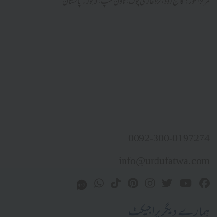
مرکز النور: کالج روڈ، نزد غازی چوک، ٹاؤن شپ، لاہور ۔ پاکستان
0092-300-0197274
info@urdufatwa.com
ہمارے دیگر پراجیکٹ