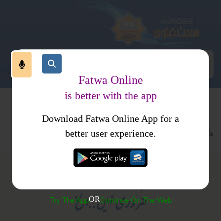
Fatwa Online
is better with the app
Download Fatwa Online App for a
تعلیم وتعلم
کتاب العلم
کتب فتاوی
احکام ومسائل جلد 1
better user experience.
(815) ’’اگر امام ترمذی کسی حدیث کو حسن کہہ دیں تو
ضروری نہیں..الخ
OR
Try The App
Continue On The Web