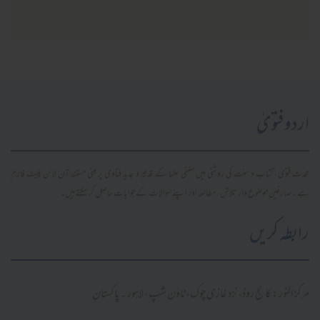
اردو فتویٰ
محدث فتویٰ، کتاب و سنت کی روشنی میں سلفی علما کے قدیم و جدید فتاویٰ پر مبنی مستند آن لائن پلیٹ فارم
ہے۔ صارفین موضوع وار تلاش، مطالعہ اور اپنے سوالات کے جوابات حاصل کر سکتے ہیں۔
رابطہ کریں
مرکز النور: کالج روڈ، نزد غازی چوک، ٹاؤن شپ، لاہور ۔ پاکستان