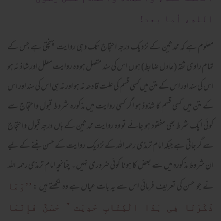
الله، أما بعد!
معلوم ہے کہ محدثین کے نزدیک درجہ احتجاج تک وہی روایت پہنچتی ہے جس کے
تمام راوی ثقہ (عادل ضابط) ہوں اس کی سند متصل ہو وہ روایت معلل اور شاذ نہ ہو
اس کی سند اور اس کے متن میں کسی قسم کی علت قادحہ نہ ہو اور نہ ہی اس کی سند اور اس
کے متن میں کسی قسم کا شذوذ ہو اگر کسی روایت میں مذکورہ شروط قبول واحتجاج سے
کوئی ایک شرط بھی مفقود ہو جائے تو وہ روایت محدثین کے ہاں درجہ قبول واحتجاج
سے گر جاتی ہے جبکہ امام ترمذی رحمہ اللہ کے نزدیک روایت کے حسن بننے کے لیے
ان شروط مذکورہ میں سے بعض کا ہونا کوئی ضروری نہیں ۔ چنانچہ امام ترمذی رحمہ اللہ
نے جو حسن کی تعریف فرمائی اس سے یہ بات عیاں ہے وہ لکھتے ہیں :
’’وَمَا
ذَکَرْنَا فِی ہٰذَا الْکِتَابِ حَدِیْث ٌ حَسَنٌ فَإِنَّمَا