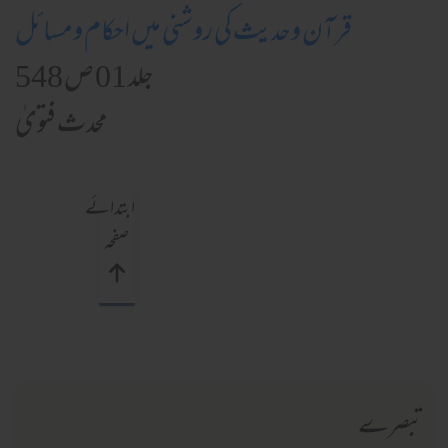
قرآن وحدیث کی روشنی میں احکام ومسائل
جلد 01 ص 548
محدث فتویٰ
ابتدائے
صفحہ
تبصرے