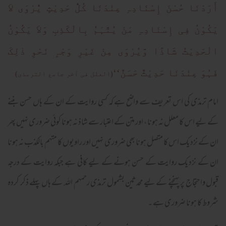
أَرَدْنَا حُسْنَ إِسْنَادِہِ عِنْدَنَا کُلُّ حَدِیْثٍ یُّرْوَی لاَ
یَکُوْنُ فِی إِسْنَادِہِ مَنْ یُتَّہَمُ بِالْکَذِبِ وَلاَ یَکُوْنُ
الْحَدِیْثُ شَاذًا وَّیُرْوَی مِنْ غَیْرِ وَجْہٍ نَحْوِ ذٰلِکَ
فَہُوَ عِنْدَنَا حَدِیْثٌ حَسَنٌ‘‘
(العلل فی آخر جامع الترمذی)
امام ترمذی کی اس تعریف سے واضح ہے کہ کسی روایت کے ان کے ہاں حسن بننے
کے لیے اس کا معلل نہ ہونا ، اور متن کے اعتبار سے شاذ نہ ہونا کوئی ضروری نہیں پھر
ان کے نزدیک اس کا متصل ہونا بھی ضروری نہیں اور راویوں کا متہم بالکذب نہ ہونا
ان کے نزدیک روایت کے حسن ہونے کے لیے کافی ہے جبکہ روایت کے درجہ
قبول واحتجاج پر پہنچنے کے لیے محدثین بشمول ترمذی رحمہم اللہ کے ہاں پہلے ذکر کردہ
شروط کا ہونا ضروری ہے ۔