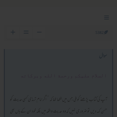
5382
سوال
السلام عليكم ورحمة الله وبركاته
آپ کی کتاب پڑھنے کو ملی جس میں لکھا تھا کہ ’’اگر امام ترمذی کسی حدیث کو
حسن کہہ دیں تو ضروری نہیں کہ وہ حدیث واقعہ میں بلکہ خود ان کے ہاں بھی