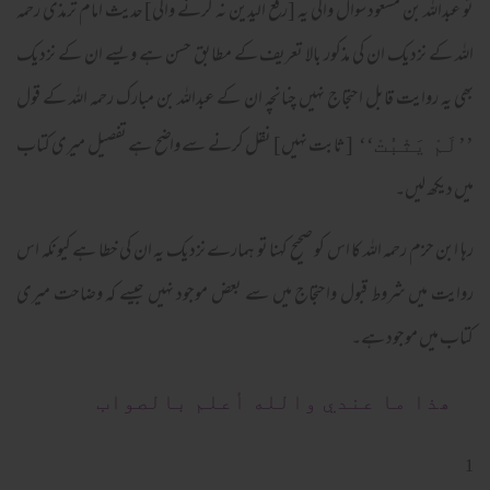
تو عبداللہ بن مسعود سوال والی یہ [رفع الیدین نہ کرنے والی] حدیث امام ترمذی رحمہ
اللہ کے نزدیک ان کی مذکور بالا تعریف کے مطابق حسن ہے ویسے ان کے نزدیک
بھی یہ روایت قابل احتجاج نہیں چنانچہ ان کے عبداللہ بن مبارک رحمہ اللہ کے قول
[ثابت نہیں] نقل کرنے سے واضح ہے تفصیل میری کتاب
’’لَمْ یَثْبُتْ‘‘
میں دیکھ لیں۔
رہا ابن حزم رحمہ اللہ کا اس کو صحیح کہنا تو ہمارے نزدیک یہ ان کی خطا ہے کیونکہ اس
روایت میں شروط قبول واحتجاج میں سے بعض موجود نہیں جیسے کہ وضاحت میری
کتاب میں موجود ہے۔
ھذا ما عندي والله أعلم بالصواب
1