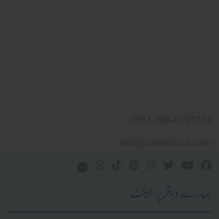
0092-300-0197274
info@urdufatwa.com
ہمارے دیگر پراجیکٹ