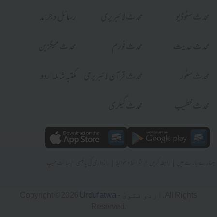
محدث سٹوڈیو
محدث لائبریری
رسائل و جرائد
محدث حدیث
محدث فورم
محدث میگزین
محدث سٹور
محدث قرآن لائبریری
مکتبہ شاملہ اردو
محدث خطیب
محدث گیلری
|
|
|
|
ہمارے بارے میں
رابطہ کریں
شرائط و ضوابط
رازداری کی پالیسی
سائٹ میپ
Urdufatwa - اردو فتویٰ
Copyright © 2026
. All Rights
Reserved.