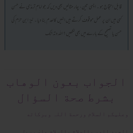
قابل احتجاج ہو ۔ ایسی تین ، چار مثالیں بھی دیں کہ جو امام ترمذی نے حسن
کہی ہیں ان پر عمل موقوف کرتے ہیں انہیں کالعدم بنا دیا ۔ نیز ابن حزم کی
حسن یا تصحیح کے بارے میں بھی لکھیں ؟ اللہ دتہ اٹک
الجواب بعون الوهاب
بشرط صحة السؤال
وعلیکم السلام ورحمة اللہ وبرکاته
الحمد لله، والصلاة والسلام علىٰ رسول