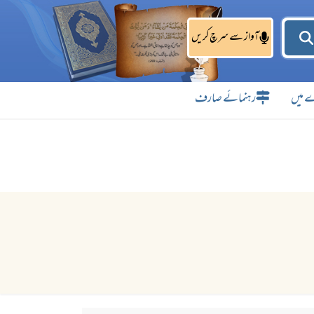
آواز سے سرچ کریں
 میں
رہنمائے صارف