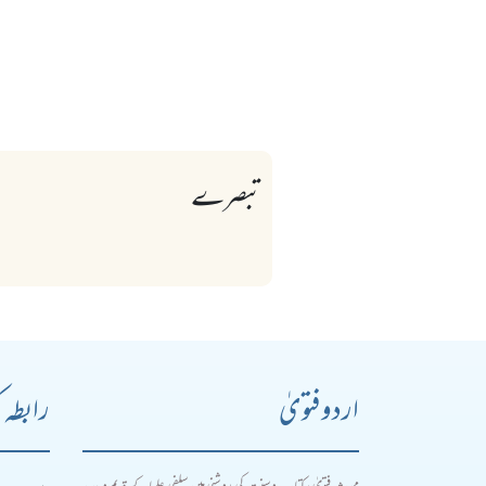
تبصرے
اردو فتویٰ
رابطہ 