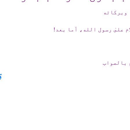
 وبرکاته
م علىٰ رسول الله، أما بعد!
 بالصواب
ق