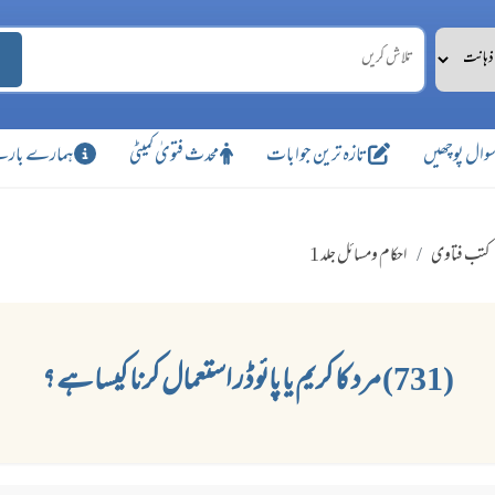
وال پوچھیں
تازہ ترین جوابات
محدث فتویٰ کمیٹی
ہمارے بارے
کتب فتاوی
احکام ومسائل جلد 1
(731) مرد کا کریم یا پائوڈر استعمال کرنا کیسا ہے ؟