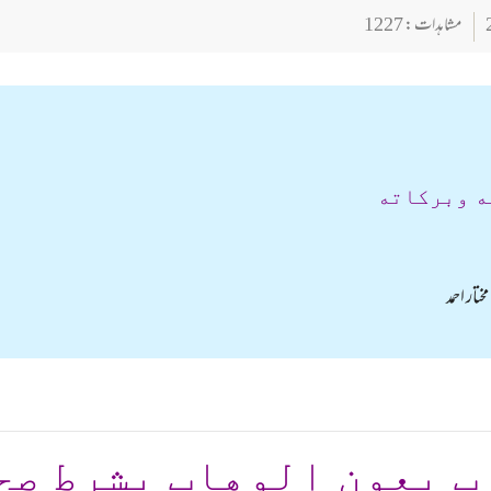
مشاہدات : 1227
ه وبركاته
تار احمد
ب بعون الوهاب بشرط صح