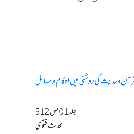
رآن وحدیث کی روشنی میں احکام ومسائل
جلد 01 ص 512
محدث فتویٰ