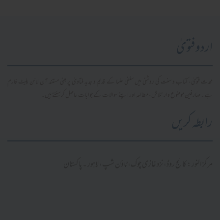
اردو فتویٰ
محدث فتویٰ، کتاب و سنت کی روشنی میں سلفی علما کے قدیم و جدید فتاویٰ پر مبنی مستند آن لائن پلیٹ فارم
ہے۔ صارفین موضوع وار تلاش، مطالعہ اور اپنے سوالات کے جوابات حاصل کر سکتے ہیں۔
رابطہ کریں
مرکز النور: کالج روڈ، نزد غازی چوک، ٹاؤن شپ، لاہور ۔ پاکستان