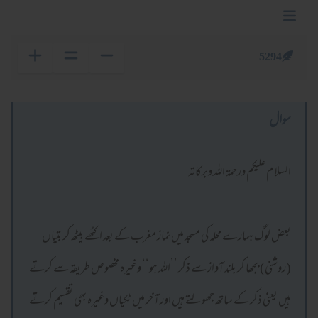
5294
سوال
السلام عليكم ورحمة الله وبركاته
بعض لوگ ہمارے محلہ کی مسجد میں نماز مغرب کے بعد اکٹھے بیٹھ کر بتیاں
(روشنی) بجھا کر بلند آواز سے ذکر ’’اللہ ہو‘‘ وغیرہ مخصوص طریقہ سے کرتے
ہیں یعنی ذکر کے ساتھ جھولتے ہیں اور آخر میں ٹکیاں وغیرہ بھی تقسیم کرتے