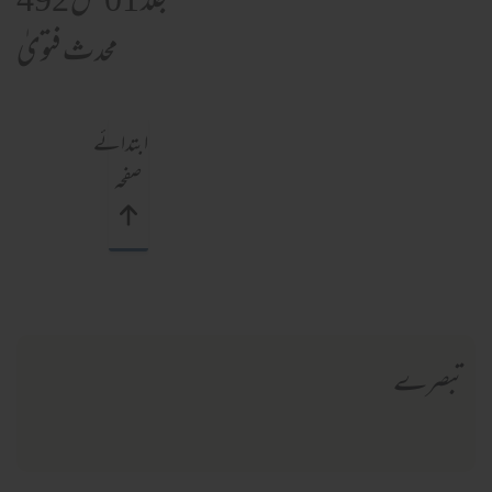
جلد 01 ص 492
محدث فتویٰ
ابتدائے
صفحہ
تبصرے