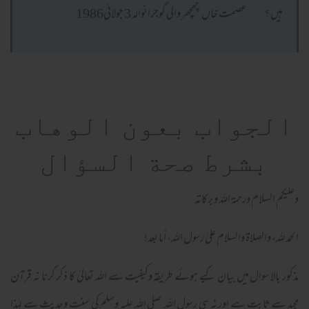
ہیں ؟ عصمت خاں چھچھر والی گوجرانوالہ 3 جولائی1986
الجواب بعون الوهاب
بشرط صحة السؤال
وعلیکم السلام ورحمة اللہ وبرکاته
الحمد لله، والصلاة والسلام علىٰ رسول الله، أما بعد!
مذکور بالا سوال میں بیان کیے ہوئے طریقہ وکیفیت سے اللہ تعالیٰ کا ذکر کرنا نہ قرآن
مجید سے ثابت ہے اور نہ ہی رسول اللہ صلی الله علیہ وسلم کی سنت وحدیث سے لہٰذا