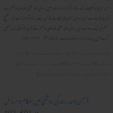
اس طریقہ وکیفیت کے ساتھ ذکر کرنا درست نہیں رسول اللہ صلی الله علیہ وسلم نے
فرمایا جو ہمارے اس امر میں ایسی چیز نکالے جو اس سے نہ ہو تو وہ ردّ ہے 1۔ صحیح
مسلم کی ایک روایت میں رسول اللہ صلی الله علیہ وسلم نے فرمایا جو کوئی ایسا عمل
کرے جس پر ہمارا امر نہ ہو تو وہ ردّ ہے ۔ 2 واللہ اعلم ۲۵/۱۰/۱۴۰۶ہـ
1صحیح بخاری ص ۳۷۱ ج۱ ۔ صحیح مسلم ص۷۷ ج۲2حوالہ
مذکور3[اعراف ۲۰۵ پ۹] 4[ابوداؤد۔ المجلد الاوّل۔
کتاب الصلوٰۃ۔باب التسبیح بالحصی]
قرآن وحدیث کی روشنی میں احکام ومسائل