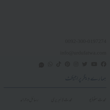
0092-300-0197274
info@urdufatwa.com
ہمارے دیگر پراجیکٹ
محدث سٹوڈیو
محدث لائبریری
رسائل و جرائد