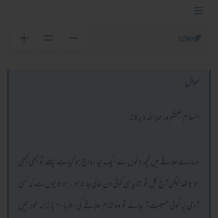
5290
سوال
السلام عليكم ورحمة الله وبركاته
ہمارے علاقے میں کچھ دنوں سے ایک نیا رواج ہو گیا ہے پہلے تو کبھی کبھی
ہوتا تھا لیکن آج کل تو شاید ہی کوئی دن خالی جاتا ہو ۔ ہوتا یوں ہے کہ کسی
آدمی پر کوئی مصیبت آ جائے تو وہ تمام علاقے کی ۵۰ یا ۶۰ یا زائد عورتیں