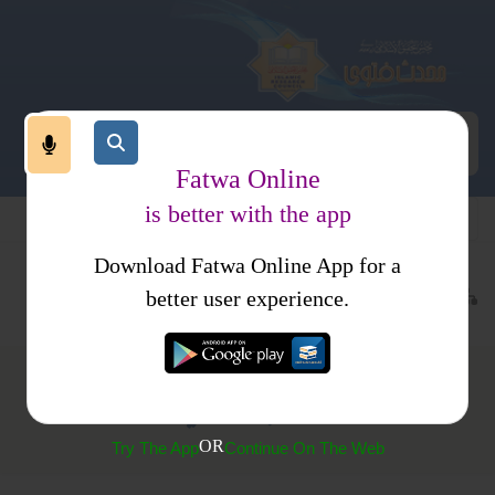
Fatwa Online
is better with the app
Download Fatwa Online App for a
عبادات
نماز
اذکار وادعیہ
کتب فتاوی
احکام ومسائل جلد 1
better user experience.
(752) آیت کریمہ پڑھنے کا صحیح طریقہ کیا ہے ؟
OR
Try The App
Continue On The Web