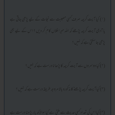
(۱) کیا آیت کریمہ صرف کسی مصیبت سے نجات کے لیے پڑھی جاتی ہے
یا آدمی آیت کریمہ پڑھے کہ اللہ میرا فلاں کام کر دیں ؟ اس کے لیے بھی
پڑھی جا سکتی ہے کہ نہیں ؟
(۲) کیا دوسروں سے آیت کریمہ کا پڑھانا درست ہے کہ نہیں ؟
(۳) کیا آیت کریمہ پڑھنے کا مذکورہ بالا مروجہ طریقہ درست ہے کہ نہیں ؟
(۴) کیا اس کی تعداد کسی حدیث سے ملتی ہے کیا سوا لاکھ بار پڑھنا درست ہے