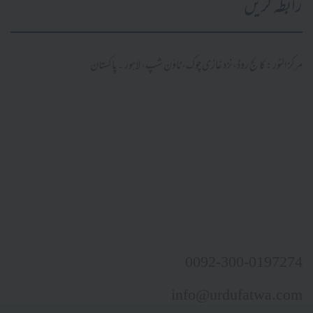
رابطہ کریں
مرکز النور: کالج روڈ، نزد غازی چوک، ٹاؤن شپ، لاہور ۔ پاکستان
0092-300-0197274
info@urdufatwa.com