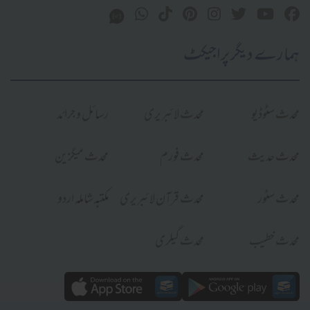
ہمارے دیگر پراجیکٹ
محدث سٹوڈیو
محدث لائبریری
رسائل و جرائد
محدث حدیث
محدث فورم
محدث میگزین
محدث سٹور
محدث قرآن لائبریری
مکتبہ شاملہ اردو
محدث خطیب
محدث گیلری