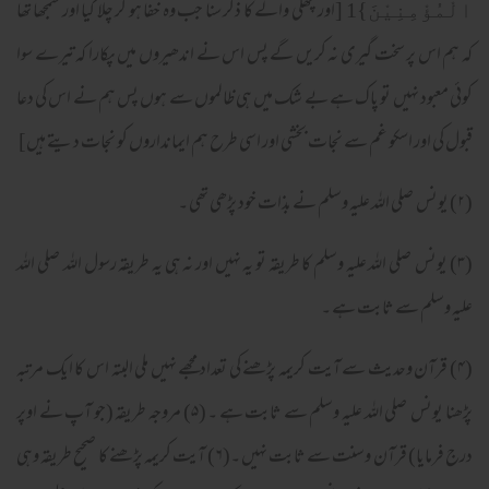
1 [اور مچھلی والے کا ذکر سنا جب وہ خفا ہو کر چلا گیا اور سمجھا تھا
الْمُؤْمِنِیْنَ}
کہ ہم اس پر سخت گیری نہ کریں گے پس اس نے اندھیروں میں پکارا کہ تیرے سوا
کوئی معبود نہیں تو پاک ہے بے شک میں ہی ظالموں سے ہوں پس ہم نے اس کی دعا
قبول کی اور اسکو غم سے نجات بخشی اور اسی طرح ہم ایمانداروں کو نجات دیتے ہیں]
(۲) یونس صلی الله علیہ وسلم نے بذات خود پڑھی تھی ۔
(۳) یونس صلی الله علیہ وسلم کا طریقہ تو یہ نہیں اور نہ ہی یہ طریقہ رسول اللہ صلی الله
علیہ وسلم سے ثابت ہے ۔
(۴) قرآن وحدیث سے آیت کریمہ پڑھنے کی تعداد مجھے نہیں ملی البتہ اس کا ایک مرتبہ
پڑھنا یونس صلی الله علیہ وسلم سے ثابت ہے ۔ (۵) مروجہ طریقہ (جو آپ نے اوپر
درج فرمایا) قرآن وسنت سے ثابت نہیں ۔(۶) آیت کریمہ پڑھنے کا صحیح طریقہ وہی