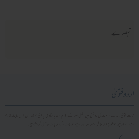
تبصرے
اردو فتویٰ
محدث فتویٰ، کتاب و سنت کی روشنی میں سلفی علما کے قدیم و جدید فتاویٰ پر مبنی مستند آن لائن پلیٹ فارم
ہے۔ صارفین موضوع وار تلاش، مطالعہ اور اپنے سوالات کے جوابات حاصل کر سکتے ہیں۔