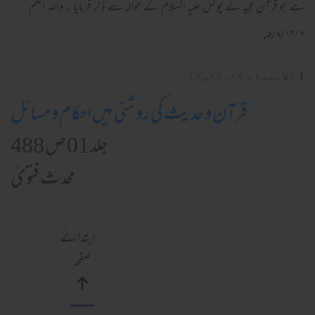
ہے جو قرآن مجید نے یونس علیہ السلام کے حوالہ سے ذکر فرمایا ۔ واللہ اعلم
۵/۸/۱۴۱۶ہـ
1 الانبیاء ۸۷۔۸۸پ۱۷
قرآن وحدیث کی روشنی میں احکام ومسائل
جلد 01 ص 488
محدث فتویٰ
ابتدائے
صفحہ