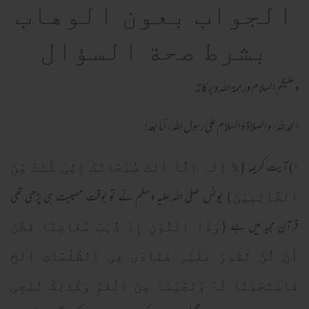
الجواب بعون الوهاب
بشرط صحة السؤال
وعلیکم السلام ورحمة اللہ وبرکاته
الحمد لله، والصلاة والسلام علىٰ رسول الله، أما بعد!
۱) آیت کریمہ
{لآ اِلٰہ اِلَّآ اَنْتَ سُبْحَانَکَ اِنِّیْ کُنْتُ مِّنَ
یونس صلی الله علیہ وسلم نے تو بوقت مصیبت ہی پڑھی تھی
الظَّالِمِیْنَ}
قرآن مجید میں ہے
{وَذَا النُّوْنِ إِذْ ذَّہَبَ مُغَاضِبًا فَظَنَّ
أَنْ لَّنْ نَّقْدِرَ عَلَیْہِ فَنَادٰی فِی الظُّلُمَاتِ الخ
فَاسْتَجَبْنَا لَہٗ وَنَجَّیْنٰہُ مِنَ الْغَمِّ وَکَذٰلِکَ نُنْجِی