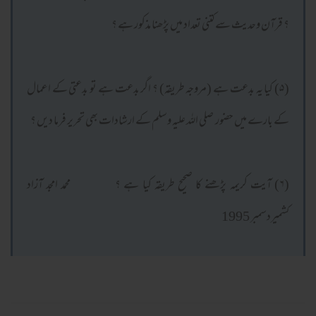
؟ قرآن وحدیث سے کتنی تعداد میں پڑھنا مذکور ہے ؟
(۵) کیا یہ بدعت ہے (مروجہ طریقہ) ؟ اگر بدعت ہے تو بدعتی کے اعمال
کے بارے میں حضور صلی الله علیہ وسلم کے ارشادات بھی تحریر فرما دیں ؟
(۶) آیت کریمہ پڑھنے کا صحیح طریقہ کیا ہے ؟ محمد امجد آزاد
کشمیردسمبر 1995