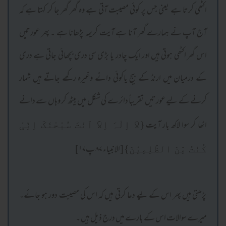
اکٹھی کرتا ہے یعنی جس پر کوئی مصیبت آتی ہے وہ گھر گھر جا کر کہتا ہے کہ
آج آپ نے ہمارے گھر آنا ہے آیت کریمہ پڑھانا ہے ۔ پھر عورتیں
اس گھر اکٹھی ہوتی ہیں اور ایک چادر یا بڑی سی دری بچھائی جاتی ہے دری
کے درمیان میں ارنڈ کے بیج یاکوئی دانے وغیرہ رکھے جاتے ہیں شمار
کرنے کے لیے عورتیں تقریباً دائرے کی شکل میں بیٹھ کر وہاں سے دانے
اٹھا کر سوا لاکھ بار آیت
{لاَ اِلٰہَ اِلاَّ اَنْتَ سُبْحٰنَکَ اِنِّیْ
[الانبیاء ۸۷ پ۱۷]
کُنْتُ مِّنَ الظّٰلِمِیْنَ}
پڑھتی ہیں پھر اس کے لیے دعا کرتی ہیں کہ اس کی مصیبت دور ہو جائے۔
میرے سوالات اس کے بارے میں درج ذیل ہیں ۔