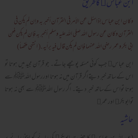
ابن عباس﷜ کاطریق
وکان ابن عباس إذاسئل عن الأمر فی القرآن أخبر به وإن لم يکن فی
القرآن وکان عن رسول الله صلی الله عليه وسلم أخبر به فإن لم يکن فعن
ابی بکر وعمر رضی الله عنهما فإن لم يکن قال فيه برأيه .( انتهي ملخصاً)
ابن عباس﷜ جب کوئی مسئلہ پوچھے جاتے۔ جو قرآن مجید میں ہوتا تو
اس کے ساتھ خبر دیتے اگر قرآن میں نہ ہوتا اوررسول اللہﷺ سے
ہوتا تواس کےساتھ خبر دیتے۔ اگر رسول اللہﷺ سے بھی نہ ہوتا
توابوبکر﷜ اور عمر﷜
حاشیہ