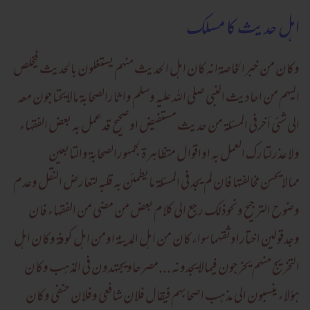
اہل حدیث کا مسلک
وکان من خبرالخاصۃانہ کان اہل الحدیث منہم یستغلون بالحدیث فیخلص
الیہم من احادیث النبی صلی اللہ علیہ وسلم واثارالصحابۃ مالایحتاجون معہ
الی شئی أخرفی المسئلۃ من حدیث مستفیض اوصحیح قدعمل بہ بعض الفقہاء
ولا عذرلتارک العمل بہ اواقوال متظاہرۃ لجمہورالصحابۃ والتابعین
ممالایحسن مخالفتہا فان لم یجد فی المسئلۃ مایطمئن بہ قلبہ لتعارض النقل وعدم
وضوح الترجیح ونحوذلک رجع الی کلام بعض من مضی من الفقہاء فان
وجدقولین اختاراوثقہماسواء کان من اہل المدینۃ اومن اہل کوفۃ وکان اہل
التخریج منہم یخرجون فیمالایجدونہ ...مصرحاویجتہدون فی المذہب وکان
ہؤلاء ینسبون الی مذہب اصحابہم فیقال فلان شافعی وفلان حنفی وکان