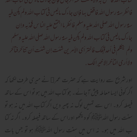
کتاب الله فاقض به ولايلتفت عنه الرجال فإن جاءک ماليس فی کتاب الله
فانظر سنة رسول الله فاقض بها فإن جاءک ماليس فی کتاب الله ولم يکن فيه
سنة رسو ل الله صلی الله عليه وسلم فانظر ما اجتمع عليه الناس فخذبه وإن
جاءک ماليس فی کتاب الله ولم يکن فيه سنة رسول الله صلی الله عليه وسلم
ولم يتکلم فی أحدقبلک فاختر أی الأمرين شئت إن شئت أن تتأخر فتأخر
ولاأری التأخر إلا خيرا لک
.
اورشریح سے روایت ہے کہ حضرت عمر﷜ نے میری طرف لکھا کہ
اگر کوئی ایسا معاملہ پیش آجائے۔ جو کتاب اللہ میں ہو تو اس کے ساتھ
فیصلہ کرو۔ اس سے تمہیں لوگ نہ پھیر دیں اگر کتاب اللہ میں نہ ہو تو
سنت رسول اللہﷺ کو دیکھو اوراس کے ساتھ فیصلہ کرو۔ اگر نہ کتا
ب اللہ میں ہو۔ نہ اس میں سنتِ رسول اللہﷺ ہو تو جس بات