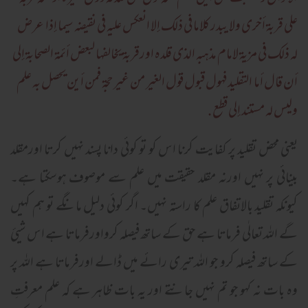
علی قربة أخری ولا يبدر کلاما فی ذلک إلا انعکس عليه فی نقيضه سيما إذا عرض
له ذلک فی مزية لامام مذهبه الذی قلدہ اورقربة يخالفها لبعض أئمة الصحابة إلی
أن قال أما التقليد فهول قبول قول الغير من غیر حجۃ فمن أین یحصل بہ علم
ولیس لہ مستند إلی قطع .
یعنی محض تقلید پر کفایت کرنا اس کو تو کوئی دانا پسند نہیں کرتا اورمقلد
بینائی پر نہیں اورنہ مقلد حقیقت میں علم سے موصوف ہوسکتا ہے۔
کیونکہ تقلید بالاتفاق علم کا راستہ نہیں۔ اگر کوئی دلیل مانگے تو ہم کہیں
گے اللہ تعالٰی فرماتا ہے حق کے ساتھ فیصلہ کرواورفرماتا ہے اس شیئ
کے ساتھ فیصلہ کرو جو اللہ تیری رائے میں ڈالے اورفرماتا ہے اللہ پر
وہ بات نہ کہو جو تم نہیں جانتے اور یہ بات ظاہر ہے کہ علم معرفتِ