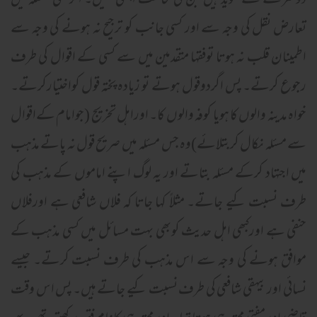
دوسرے کے مؤید ہیں جن کی مخالفت اچھی نہیں۔ اگرکسی مسئلہ میں
تعارض نقل کی وجہ سے اور کسی جانب کو ترجیح نہ ہونے کی وجہ سے
اطمینان قلب نہ ہوتا توفقہا متقدمین میں سے کسی کے اقوال کی طرف
رجوع کرتے۔ پس اگردوقول ہوتے تو زیادہ پختہ قول کواختیارکرتے۔
خواہ مدینہ والوں کا ہویا کوفہ والوں کا۔ اوراہل تخریج (جوامام کےاقوال
سے مسئلہ نکال کربتلائے)وہ جس مسئلہ میں صریح قول نہ پاتے مذہب
میں اجتہاد کرکے مسئلہ بتاتے اور یہ لوگ اپنے اماموں کے مذہب کی
طرف نسبت کیے جاتے۔ مثلاً کہا جاتا کہ فلاں شافعی ہے اورفلاں
حنفی ہے اورکبھی اہل حدیث کوبھی بہت مسائل میں کسی مذہب کے
موافق ہونے کی وجہ سے اس مذہب کی طرف نسبت کرتے۔ جیسے
نسائی اور بیہقی شافعی کی طرف نسبت کیے جاتے ہیں۔ پس اس وقت