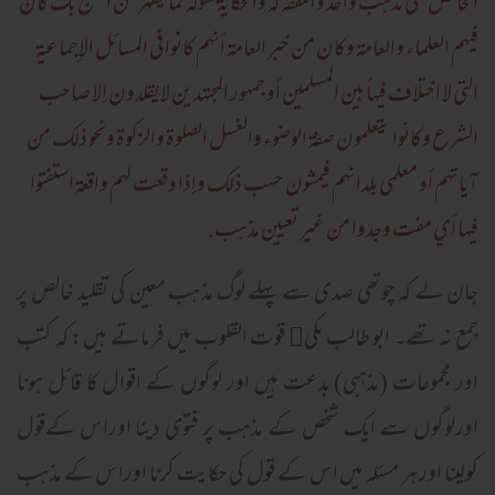
الخالص علي مذهب واحد والتفقه له والحكاية لقوله كما يظهر من التتبع بك كان
فيهم العلماء والعامة وكان من خبر العامة أنهم كانوا في المسائل الإجماعية
التي لا اختلاف فيهأ بين المسلمين أو جمهور المجتهدين لايقلدون إلا صاحب
الشرع وكانوا يتعلمون صفة الوضوء والغسل الصلوة والزكوة ونحو ذلك من
آياتهم أو معلمي بلدانهم فيمشون حسب ذلك وإذا وقعت لهم واقعة استفتوا
فيها أي مفت وجدوا من غير تعيين مذهب.
جان لے کہ چوتھی صدی سے پہلے لوگ مذہب معین کی تقلید خالص پر
جمع نہ تھے۔ ابو طالب مکی﷫ قوت القلوب میں فرماتے ہیں: کہ کتب
اور مجموعات (مذہبی) بدعت ہیں اور لوگوں کے اقوال کا قائل ہونا
اورلوگوں سے ایک شخص کے مذہب پر فتوی دینا اوراس کےقول
کولینا اور ہر مسئلہ میں اس کے قول کی حکایت کرنا اوراس کے مذہب