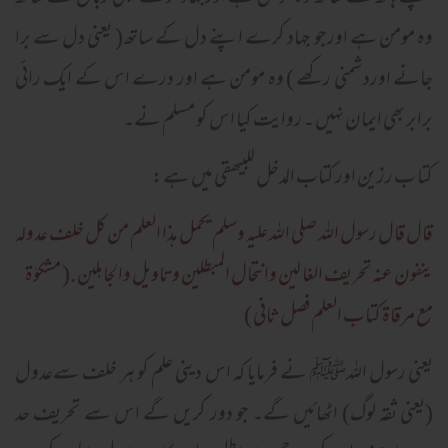
وہ مومن ہے اورجو جہاد کرے اپنے دل کے ساتھ( یعنی دل سے برا
جانے اوردشمنی رکھے ) وہ مومن ہے اور درے اس کے ایک رائی
برابر بھی ایمان نہیں ۔ روایت کیا اس کو مسلم نے۔
کتا ب رزین اور کتاب المدخل للبیھقی میں ہے:
قال قال رسول الله صلی الله عليه وسلم يحمل هذا العلم من کل خلف عدوله
ينفون عنه تحريف الغا لين وانتحال المبطلين وتاويل والجاهلين .( مشکوٰۃ
مع مرقاۃ کتاب العلم فصل ثانی )
یعنی رسول اللہﷺ نے فرمایا کہ اس دینی علم کو ہر خلف سےعدول
(یعنی ثقہ لوگ) اٹھائیں گے۔ جو دور کریں گے اس سے تحریف حد