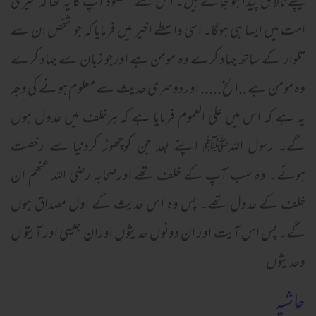
پیچھے نالائق پیدا ہو جاتے ہیں۔ اس سے مقصود آپ کا یہ تھا کہ میری
امت میں ایسا ہی ہوگا۔ اسی واسطے اخیر میں فرمایا کہ جو شخص ان سے
تلوار کے ساتھ جہاد کرے وہ مومن ہے اورجو زبان سے جہاد کرے
وہ مومن ہے ..الخ ..... اور دوسری حدیث سے معلوم ہونے کی وجہ
یہ ہے کہ اس میں علی العموم فرمایا ہے کہ ہرخلف میں عدول ہوں
گے۔ رسول اللہﷺ اپنے بعد جن کوچھوڑ کردنیا سے رخصت
ہوئے۔ وہ سب آپ کے خلف تھے اورصحابہ رضی اللہ عنھم ان
خلف کے عدول تھے۔ پس وہ اس حدیث کے اول مصداق ہوں
گے۔ پس اس آیت اور ان دونوں حدیثوں اوران جیسی اور آیتو ں
وحدیثوں
حاشیہ