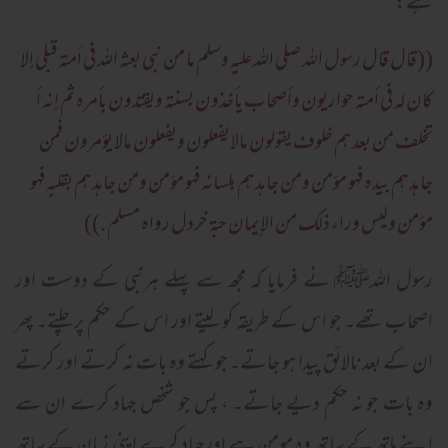
ہے:
((قال قال رسول الله صلی الله عليه وسلم ما من نبی بعثه الله فی أمته قبلی إلا
کان له فی أمته حواريون وأصحاب يأخذون بسنته ويقتدون بأمرہ ثم إنه أ
تخلف من بعدهم خلوف يقولون مالايفعلون ويفعلون مالا يؤمرون فمن
جاهدهم بيدہ فهو مؤمن ومن جاهدهم بلسانه فهو مؤمن ومن جاهدهم بقلبه فهو
مؤمن وليس وراء ذلک من الإيمان حبة خردل رواہ مسلم .))
رسول اللہﷺ نے فرمایا کہ مجھ سے پہلے ہرنبی کے دوست اور
اصحاب تھے۔ جو اس کے طریقہ کو لیتے اور اس کے حکم پر چلتے۔ پھر
ان کے بعد نالائق پیدا ہو جاتے۔ جو کہتے وہ بات نہ کرتے اور کرتے
وہ بات جو نہ حکم دیے جاتے۔ ، پس جو شخص جہاد کرے ان سے
اپنے ہاتھ کے ساتھ وہ مومن ہے اورجہاد کرے اپنی زبان کے ساتھ