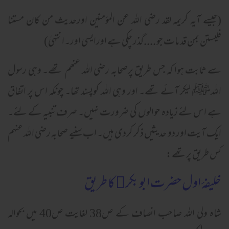
(جیسے آیہ کریمہ لقد رضی اللہ عن المؤمنین اورحدیث من کان مستنا
فلیستن بمن قد مات جو ....گذر چکی ہے اورایسی اور۔انتہیٰ)
سے ثابت ہوا کہ جس طریق پرصحابہ رضی اللہ عنھم تھے۔ وہی رسول
اللہﷺ لیکر آئے تھے۔ اور وہی اللہ کوپسند تھا۔ چونکہ اس پر اتفاق
ہے اس لئے زیادہ حوالوں کی ضرورت نہیں۔ صرف تنبیہ کے لئے۔
ایک آیت اور دو حدیثیں ذکر کردی ہیں۔ اب سنیے صحابہ رضی اللہ عنہم
کس طریق پرتھے:
خلیفۂ اول حضرت ابو بکر﷜ کا طریق
شاہ ولی اللہ صاحب انصاف کے ص38 لغایت ص40 میں بحوالہ