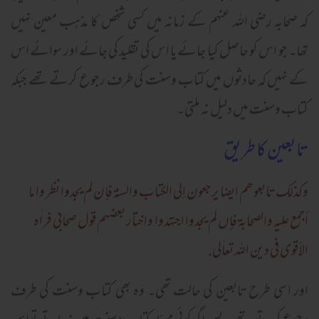
کہ صحابہ رضی اللہ عنہم کے زمانہ میں کسی شخص کا مذہب معین نہیں
تھا۔ جو اس کو حاصل کیا جائے یا اس کی تقلید کی جائے اور سوائے اس
کے نہیں کہ حادثوں میں کتاب وسنت کی طرف رجوع کرتے تھے جبکہ
کتاب وسنت میں دلیل نہ ملتی۔
تابعین کا طریق
وکذلک تابعوھم ایضا یرجعون إلی الکتاب والسنۃ فإن لم یجدوا نظر وا ما
أجمع علیہ والصحابۃ فإں لم یجدوا اجتہدوا واختار بعضہم قول صحابی فراٰہ
الأقوی فی دین اللہ تعاٰلی.
اور اسی طرح تابعین کی حالت تھی۔ وہ بھی کتاب وسنت کی طرف