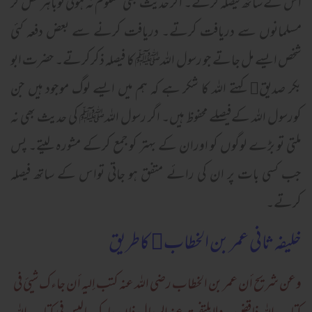
اس کے ساتھ فیصلہ کرتے۔ اگر حدیث بھی معلوم نہ ہوتی توباہرنکل کر
مسلمانوں سے دریافت کرتے۔ دریافت کرنے سے بعض دفعہ کئی
شخص ایسے مل جاتے جو رسول اللہﷺ کا فیصلہ ذکرکرتے۔ حضرت ابو
بکر صدیق﷜ کہتے اللہ کا شکر ہے کہ ہم میں ایسے لوگ موجود ہیں جن
کورسول اللہ کےفیصلے محفوظ ہیں۔ اگر رسول اللہﷺ کی حدیث بھی نہ
ملتی تو بڑے لوگوں کو اوران کے بہتر کو جمع کرکے مشورہ لیتے۔ پس
جب کسی بات پر ان کی رائے متفق ہو جاتی تواس کے ساتھ فیصلہ
کرتے۔
خلیفہ ثانی عمر بن الخطاب﷜ کاطریق
وعن شريح أن عمر بن الخطاب رضی الله عنه کتب إليه أن جاء ک شيئ فی