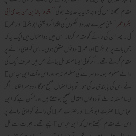
(
عبد اللہ بن عباس﷜ کا حضرت ابوبکر﷜ کی رائے کو اپنی رائے پر
مقدم سمجھنا اس کی وجہ شاید یہ حدیث ہوگی
’’اقتدوا بالذین من بعدی أبی
بکروعمر‘‘
یعنی میرے بعد دو شخصوں کی اقتدا کرو یعنی ابوبکر﷜ اور عمر﷜
کی ۔ پھر ا ن کی رائے کو مقدم کرنا۔ اس میں دواحتمال ہیں ایک یہ کہ
جس بات پر ابو بکر﷜ اور عمر﷜ دونوں متفق ہوں۔ اس کو اپنی رائے پر
مقدم کرتے تھے۔ اگر کوئی ایسا مسئلہ مل جائے جس میں صرف ایک کی
رائے معلوم ہو۔ دوسرے کی معلوم نہ ہو اوراس وقت ابن عباس﷜
نے اس کی پابندی نہ کی ہو۔ تو پہلا احتمال صحیح ہوگا ، دوسرا غلط ۔ اگر
ایسا مسئلہ نہ ملے تو دونوں احتمال صحیح ہوسکتے ہیں اورممکن ہے کہ ابن
عباس﷜ حضرت ابوبکر﷜ اورحضرت عمر﷜ کی رائے کو اپنی رائے پر
اس لیے مقدم سمجھتے ہوں کہ ابن عباس﷜ بچے تھے۔ ہجرت سے کل