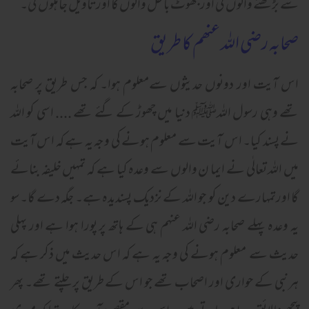
سے بڑھنے والوں کی اورجھوٹ باطل والوں کا اورتاویل جاہلوں کی۔
صحابہ رضی اللہ عنھم کا طریق
اس آیت اور دونوں حدیثوں سےمعلوم ہوا۔ کہ جس طریق پر صحابہ
تھے وہی رسول اللہﷺ دنیا میں چھوڑ کے گئے تھے .... اسی کو اللہ
نے پسند کیا۔ اس آیت سے معلوم ہونے کی وجہ یہ ہے کہ اس آیت
میں اللہ تعالٰی نے ایما ن والوں سے وعدہ کیا ہے کہ تمہیں خلیفہ بنائے
گا اورتمہارے دین کو جو اللہ کے نزدیک پسندیدہ ہے۔ جگہ دے گا۔ سو
یہ وعدہ پہلے صحابہ رضی اللہ عنہم ہی کے ہاتھ پر پورا ہوا ہے اور پہلی
حدیث سے معلوم ہونے کی وجہ یہ ہے کہ اس حدیث میں ذکر ہے کہ
ہرنبی کے حواری اور اصحاب تھے جو اس کے طریق پر چلتے تھے۔ پھر