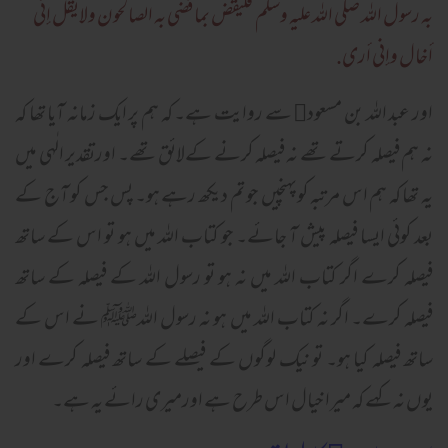
به رسول الله صلی الله عليه وسلم فليقض بما قضی به الصالحون ولايقل إنی
أخال وإنی أری.
اور عبد اللہ بن مسعود﷜ سے روایت ہے۔ کہ ہم پر ایک زمانہ آیا تھا کہ
نہ ہم فیصلہ کرتے تھے نہ فیصلہ کرنے کےلائق تھے۔ اورتقدیر الٰہی میں
یہ تھا کہ ہم اس مرتبہ کوپہنچیں جو تم دیکھ رہے ہو۔ پس جس کو آج کے
بعد کوئی ایسا فیصلہ پیش آ جائے۔ جو کتاب اللہ میں ہو تو اس کے ساتھ
فیصلہ کرے اگر کتاب اللہ میں نہ ہو تو رسول اللہ کے فیصلہ کے ساتھ
فیصلہ کرے۔ اگر نہ کتاب اللہ میں ہو نہ رسول اللہﷺ نے اس کے
ساتھ فیصلہ کیا ہو۔ تو نیک لوگوں کے فیصلے کے ساتھ فیصلہ کرے اور
یوں نہ کہے کہ میرا خیال اس طرح ہے اورمیری رائے یہ ہے۔