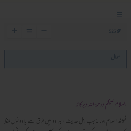
525
سوال
السلام عليكم ورحمة الله وبركاته
ٹھیٹھ اسلام اور مذہب اہل حدیث ، ہر دو میں فرق ہے یا دونوں لفظ