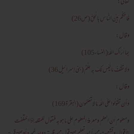
تعالیٰ:
فَاحْكُم بَيْنَ النَّاسِ بِالْحَقِّ
(ص26)
وقال:
بِمَا أَرَ‌اكَ اللَّـهُ
(النساء105)
وَلَا تَقْفُ مَا لَيْسَ لَكَ بِهِ عِلْمٌ
(بنی إسرائيل 36)
وقال :
وَأَن تَقُولُوا عَلَى اللَّـهِ مَا لَا تَعْلَمُونَ
(البقرۃ 169)
ومعلوم أن العلم ومعرفة المعلو م علی ما هو به فنقول للمقلد إذا اختلفت
الأقوال وتشعبت من أين تعلم صحة قول من قلدته دون غيرہ أوصحة قربة