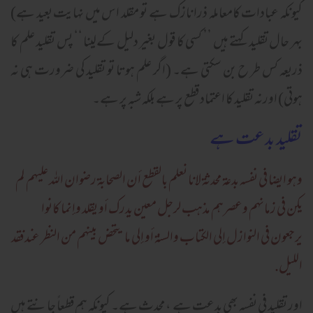
کیونکہ عبادات کامعاملہ ذرا نازک ہے تو مقلد اس میں نہایت بعید ہے)
بہر حال تقلید کہتے ہیں ’’ کسی کا قول بغیر دلیل کےلینا ‘‘ پس تقلید علم کا
ذریعہ کس طر ح بن سکتی ہے۔ (اگر علم ہوتا تو تقلید کی ضرورت ہی نہ
ہوتی) اورنہ تقلید کا اعتماد قطع پر ہے بلکہ شبہ پر ہے۔
تقلید بدعت ہے
وہو ایضا فی نفسہ بدعۃ محدثۃ لانا نعلم بالقطع أن الصحابۃ رضوان اللہ علیہم لم
یکن فی زمانہم وعصرہم مذہب لرجل معین یدرک أو یقلد وإنما کانوا
یرجعون فی النوازل إلی الکتاب والسنۃ أو إلی ما یتحض بینہم من النظر عند فقد
اللیل.
اور تقلید فی نفسہ بھی بدعت ہے ، محدث ہے۔ کیونکہ ہم قطعاً جانتے ہیں