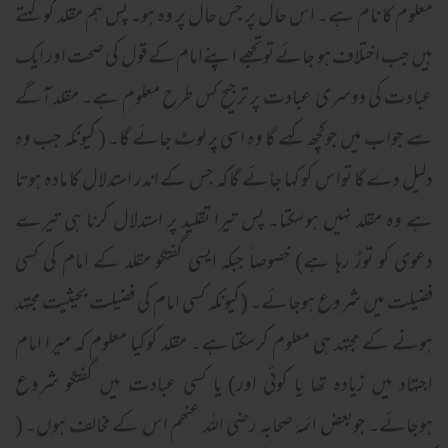
معلوم کا نام ہے۔ اس حال پر جس حال پر وہ ہو۔ پس ہم مقلد کو کہتے
ہیں جب اختلاف ہو جائے تو تجھے اپنےامام کے قول کی صحت اور ایک
عبادت کی دوسری عبادت پر ترجیح کس طرح معلوم ہے۔ مقلد آگے
سے جواب میں جوکچھ کہے گا وہ اسی پر لوٹ جائے گا۔ ( کیونکہ جب وہ
دلیل دے گا تواس کو کہا جائے گا کہ جس کے اندر استدلال کا مادہ ہوتا
ہے وہ مقلد نہیں ہوسکتا۔ پس تیرا تقلید پر استدلال کرنا ہی تیرے
دعوی کو توڑ رہا ہے) خصوصاً جبکہ ایسی گفتگو مقلد کے امام کی کسی
فضیلت میں شروع ہوجائے۔ (کیونکہ کسی امام کی فضیلت بحیثیت مجتہد
ہونے کے مجتہد ہی معلوم کرسکتا ہے۔ مقلد کوکیا معلوم کہ میرا امام
اجتہاد میں زیادہ تھا یا کوئی اور) یا کسی عبادت میں گفتگو شروع
ہوجائے۔ جوبعض ائمۂ صحابہ رضی اللہ عنھم اس کے مخالف ہوں۔ (