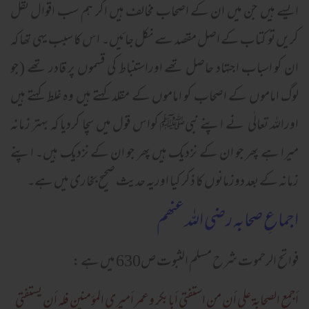
ایسے ہیں جن میں ان کے اصحاب مخالف ہیں اگر ہم سب اقوال نقل
کریں تو کتاب کے اصل مقصد سے نکل جائیں۔ اس کا سبب یہی تھا کہ
ان کو اسباب اجتہاد حاصل تھے اوراستنباط کی قسموں پر قادر تھے (جو
لوگ اماموں کے اصحاب کو اماموں کے مقلد کہتے ہیں وہ غلط کہتے ہیں
اوراللہ تعالٰی نے اپنے نبیﷺ کواس قول میں سچا کردیا کہ بہتر زمانہ
میرا ہے پھر جو ان کے نزدیک ہیں پھر جو ان کے نزدیک ہیں۔ اپنے
زمانہ کے بعد دوزمانوں کا ذکر کیا اوریہ حدیث صحیح بخاری میں ہے۔
اجماعِ صحابہ رضی اللہ عنھم
فواتح الرحموت شرح مسلم الثبوت ص630 میں ہے :
أجمع الصحابۃ علی أن من استفتی أبابکر وعمر أمیری المؤمنین فلہ أن یستفتی