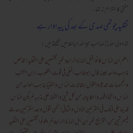
مفتی کا التزام نہ تھا۔
تقلید چوتھی صدی کے بعد کی پیداوار ہے
شاہ ولی اللہ﷫ صاحب حجۃ اللہ البالغۃ میں لکھتے ہیں :
اعلم أن الناس کانوا قبل المائة الرابعة غير مجتمعين علي التقليد الخالص
لمذهب واحد بعينه قال ابوطالب المكي في قوت القلوب: إن الكتب
والمجموعات محدثة والقول بمقالات الناس والفتيا بمذهب الواحد من
الناس واتخاذ قوله والحكاية له من كل شيئ والتفقه علي مذهبه لم يكن الناس
قديما علي ذلك في القرنين الأول والثاني أنتهي أقول وبعد القرنين حدث
فيهم شيئ من التخريج غيرأن أهل المائة الرابعة لم يكونوا مجتمعين علي التقليد