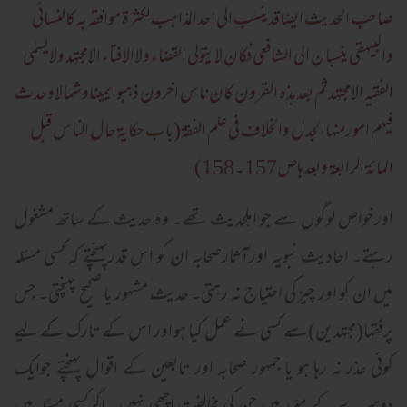
صاحب الحدیث ایضاقدینسب الی احدالمذاہب لکثرۃ موافقہ بہ کالنسائی
والبیہقی ینسبان الی الشافعی فکان لایتولی القضاء ولاالافتاء الامجتہد ولایسمٰی
الفقیہ الامجتہدثم بعدہذہ القرون کان ناس اخرون ذہبوایمیناوشمالاوحدث
فیہم امورمنہاالجدل والخلاف فی علم الفقۃ(باب حکایۃ حال الناس قبل
المائۃ الرابعۃ وبعدہاص157۔158)
اورخواص لوگوں سے جو اہلحدیث تھے۔ وہ حدیث کے ساتھ مشغول
رہتے۔ احادیث نبویہ اورآثارصحابہ ان کو اس قدرپہنچتے کہ کسی مسئلہ
میں ان کو اور چیزکی احتیاج نہ رہتی۔ حدیث مشہور یا صحیح پہنچتی۔ جس
پرفقہا(مجتہدین)سے کسی نے عمل کیا ہو اور اس کے تارک کے لیے
کوئی عذر نہ رہا ہو یا جمہور صحابہ اور تابعین کے اقوال پہنچتے جوایک