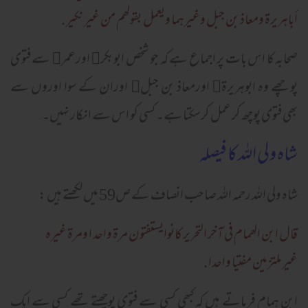
أباہریرۃ ومعاذ بن جبل وغیرہما ویعمل بقولھم من غیر نکیر .
صحابہ کا اس بات پر اجماع ہے کہ جو شخص ابوبکر﷜ اورعمر﷜ سے فتوی
پوچھے وہ ابوہریرۃ﷜ اورمعاذ بن جبل﷜ اوران کے سوا اوروں سے
بھی فتوی پوچھ کر عمل کرسکتا ہے۔ کسی کو اس سے انکار نہیں۔
شاہ ولی اللہ کا فیصلہ
شاہ ولی اللہ رحمہ اللہ صاحب انصاف کے ص59 میں لکھتے ہیں :
قال ابن الھمام فی آخر التحریر کانوایستفتون مرۃ واحد ا ومرۃ غیرہ
غیرملتزمین مفتیا واحدا .
ابن ہمام فرماتے ہیں کہ کبھی کسی سے فتوی پوچھتے تھے کسی سے ایک