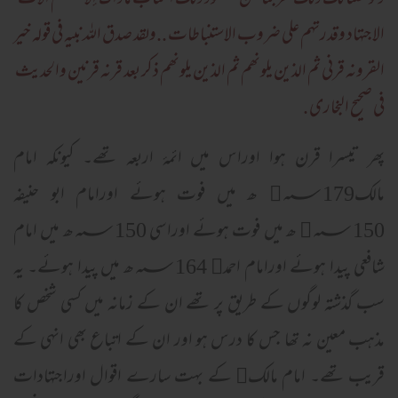
الاجتہاد وقدرتہم علی ضروب الاستنباطات ..ولقد صدق اللہ نبیہ فی قولہ خیر
القرونہ قرنی ثم الذین یلونھم ثم الذین یلونھم ذکر بعد قرنہ قرنین والحدیث
فی صحیح البخاری .
پھر تیسرا قرن ہوا اوراس میں ائمۂ اربعہ تھے۔ کیونکہ امام
مالک﷫؁179 ھ میں فوت ہوئے اورامام ابو حنیفہ
﷫؁150 ھ میں فوت ہوئے اوراسی ؁150ھ میں امام
شافعی پیدا ہوئے اورامام احمد﷫ ؁164ھ میں پیدا ہوئے۔ یہ
سب گذشتہ لوگوں کے طریق پر تھے ان کے زمانہ میں کسی شخص کا
مذہب معین نہ تھا جس کا درس ہو اور ان کے اتباع بھی انہی کے
قریب تھے۔ امام مالک﷫ کے بہت سارے اقوال اوراجتہادات