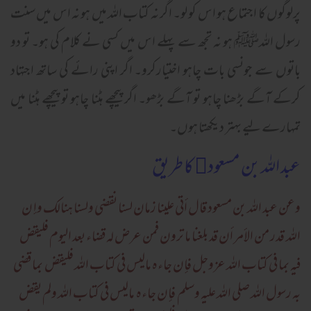
پرلوگوں کا اجتماع ہو اس کو لو۔ اگر نہ کتاب اللہ میں ہو نہ اس میں سنت
رسول اللہﷺ ہو نہ تجھ سے پہلے اس میں کسی نے کلام کی ہو۔ تو دو
باتوں سے جونسی بات چاہو اختیارکرو۔ اگر اپنی رائے کی ساتھ اجتہاد
کرکے آگے بڑھنا چاہو تو آگے بڑھو۔ اگر پیچھے ہٹنا چاہو تو پیچھے ہٹنا میں
تمہارے لیے بہتر دیکھتا ہوں۔
عبد اللہ بن مسعود﷜ کا طریق
وعن عبد الله بن مسعود قال أتی علينا زمان لسنا نقضی ولسنا هنالک وإ ن
الله قدر من الأمر أن قد بلغنا ما ترون فمن عرض له قضاء بعد اليوم فليقض
فيه بما فی کتاب الله عزوجل فإن جاءہ ماليس فی کتاب الله فليقض بما قضی
به رسول الله صلی الله عليه وسلم فإن جاءہ ماليس فی کتاب الله ولم يقض