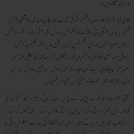
دارمی لکھتے ہیں:
کان ابو بکر إذا ورد عليه الخصم نظرفی کتاب الله فإن وجد فيه مايقضی بينهم
قضی ٰ به وإن لم يکن فی الکتاب وعلم من رسو ل الله صلی الله وسلم سنة قضی
به فإں أعياہ خرج فسأل المسلمين فربما اجتمع عليه النفر کلهم يذکر من
رسول الله صلی الله عليه وسلم فيه قضاء فيقول الحمد لله الذی جعل فينا من
يحفظ علی نبينا فإن أعياہ أن يجدہ سنة من رسول الله جمع رؤوس الناس
وخيارهم فاستشارهم فإذا اجتمع رأيه علي أمر قضی به.
یعنی حضرت ابوبکر صدیق﷜ کے پاس جب کوئی جھگڑا آتا۔ تواللہ کی
کتاب میں نظر کرتے اگر اس میں پاتے تواس کے ساتھ فیصلہ کرتے۔
اگر کتاب اللہ میں نہ پاتے اور رسول اللہﷺ کی حدیث معلوم ہوتی تو