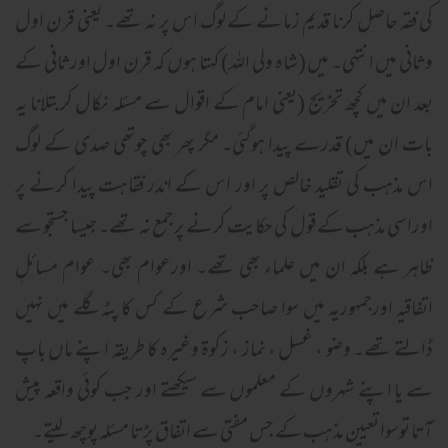
کی فقہ حاصل کرنا قدیم زمانے کے لوگ اس پر نہ تھے۔ یعنی قرن اول
وثانی میں انتہی۔ میں (شاہ ولی اللہ) کہتا ہوں کہ قرن اول اورثانی کے
بعد ان میں کچھ تخریج (یعنی امام کے اقوال سے مسئلہ نکال کربتلانا یہ
بات ان میں) قدرے پیدا ہوگئی۔ مگر پھر بھی چوتھی صدی کے لوگ
اس مذہب کی تقلید خالص پر اور اس کے اندر فقاہت پیدا کرنے پر
اوراسی مذہب کے قول کی حکایت کرنے پر جمع نہ تھے۔ جیسا جستجو سے
ظاہر ہے بلکہ ان میں علماء بھی تھے۔ اورعوام بھی۔ عوام مسائلِ
اتفاقیہ اورجمہوریہ میں سوا صاحب شرع کے کس کا پٹہ گلے میں نہیں
ڈالتے تھے۔ وضو ، غسل ، نماز ، زکوۃ وغیرہ کا طریقہ اپنے ماں باپ
سے یا اپنے شہروں کے معلموں سے سیکھتے اور جب کوئی واقعہ پیش
آتا تو سوا تعیینِ مذہب کے جس مفتی سے اتفاق پڑتا مسئلہ پوچھ لیتے۔