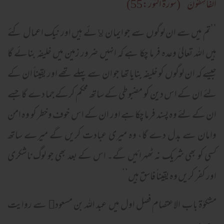
الْفَاسِقُونَ
‘‘(سورۃ النور:55)
’’تم میں سے ان لوگوں سے جو ایمان ﻻئے ہیں اور نیک اعمال کئے
ہیں اللہ تعالیٰ وعده فرما چکا ہے کہ انہیں ضرور زمین میں خلیفہ بنائے گا
جیسے کہ ان لوگوں کو خلیفہ بنایا تھا جو ان سے پہلے تھے اور یقیناً ان کے
لئے ان کے اس دین کو مضبوطی کے ساتھ محکم کرکے جما دے گا جسے
ان کے لئے وه پسند فرما چکا ہے اور ان کے اس خوف وخطر کو وه امن
وامان سے بدل دے گا، وه میری عبادت کریں گے میرے ساتھ
کسی کو بھی شریک نہ ٹھہرائیں گے۔ اس کے بعد بھی جو لوگ ناشکری
اور کفر کریں وه یقیناً فاسق ہیں‘‘
مشکوٰۃ باب الاعتصام فصل اول میں عبد اللہ بن مسعود﷜ سے روایت