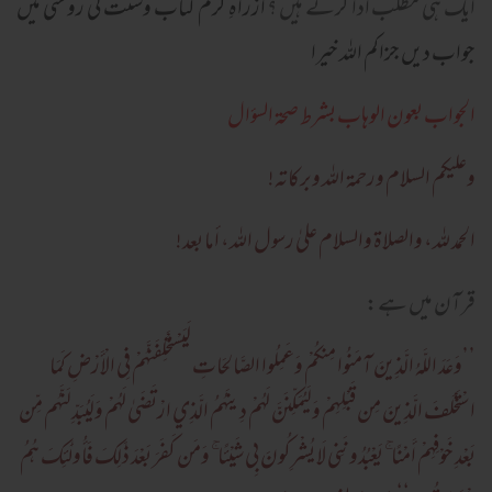
ایک ہی مطلب ادا کرتے ہیں ؟
ازراہِ کرم کتاب وسنت کی روشنی میں
جواب دیں جزاكم الله خيرا
الجواب بعون الوهاب بشرط صحة السؤال
وعلیکم السلام ورحمة اللہ وبرکاته!
الحمد لله، والصلاة والسلام علىٰ رسول الله، أما بعد!
قرآن میں ہے:
’’
وَعَدَ اللَّـهُ الَّذِينَ آمَنُوا مِنكُمْ وَعَمِلُوا الصَّالِحَاتِ لَيَسْتَخْلِفَنَّهُمْ فِي الْأَرْ‌ضِ كَمَا
اسْتَخْلَفَ الَّذِينَ مِن قَبْلِهِمْ وَلَيُمَكِّنَنَّ لَهُمْ دِينَهُمُ الَّذِي ارْ‌تَضَىٰ لَهُمْ وَلَيُبَدِّلَنَّهُم مِّن
بَعْدِ خَوْفِهِمْ أَمْنًا ۚ يَعْبُدُونَنِي لَا يُشْرِ‌كُونَ بِي شَيْئًا ۚ وَمَن كَفَرَ‌ بَعْدَ ذَٰلِكَ فَأُولَـٰئِكَ هُمُ