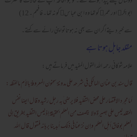
دوسال پہلے پیدا ہوئے تھے۔ تو جو احاطہ آپ کے حالات کا حضرت
ابوبکر﷜ اور عمر﷜ کو تھا وہ ابن عباس﷜ کو نہ تھا۔ فافھم ۔ 12)
سے خبر دیتے اگر ان سے بھی نہ ہوتا تواپنی رائے سے کہتے۔
مقلد جاہل ہوتا ہے
علامہ شوکانی رحمہ اللہ القول المفید میں فرماتےہیں :
قال سند بن عنان المالکی فی شرحه علی مدونة سحنون المعروفة بالأم ما لفظه :
أما مجر د الاقتصار علی محض التقليد فلا يرضي ٰبه رجل رشيد وقال ايضا نفس
المقلد ليس علی بصيرة ولا يتصف من العلم بحقيقة إذ ليس التقليد بطريق إلی
العلم بوفاق أهل العلم وإن نزعنا فی ذلک أبدينا برهانه فنقول قال الله