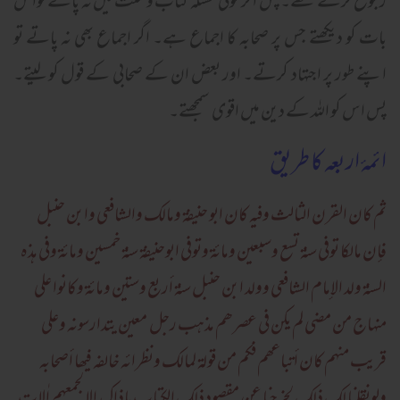
رجوع کرتے تھے۔ پس اگر کوئی مسئلہ کتاب وسنت میں نہ پاتے تواس
بات کو دیکھتے جس پر صحابہ کا اجماع ہے۔ اگر اجماع بھی نہ پاتے تو
اپنے طور پر اجتہاد کرتے۔ اور بعض ان کے صحابی کے قول کو لیتے۔
پس اس کو اللہ کے دین میں اقوی سمجھتے۔
ائمۂ اربعہ کا طریق
ثم کان القرن الثالث وفیہ کان ابو حنیفۃ ومالک والشافعی وابن حنبل
فإن مالکا توفی سنۃ تسع وسبعین ومائۃ وتوفی ابوحنیفۃ سنۃ خمسین ومائۃ وفی ہذہ
السنۃ ولد الإمام الشافعی وولد ابن حنبل سنۃ أربع وستین ومائۃ وکانوا علی
منہاج من مضی لم یکن فی عصرھم مذہب رجل معین یتدارسونہ وعلی
قریب منہم کان أتباعھم فکم من قولۃ لمالک ونظرائہ خالفہ فیھا أصحابہ
ولونقلنا لک ذلک لخرجنا عن مقصود ذلک الکتاب ماذاک إلا لجمعہم اٰلات