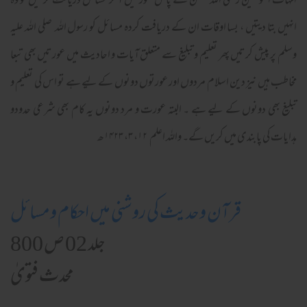
امہات المؤمنین رضی اللہ عنہن کے پاس عورتیں آ کر مسائل دریافت کرتیں تو وہ
انہیں بتا دیتیں ، بسا اوقات ان کے دریافت کردہ مسائل کو رسول اللہ صلی الله علیہ
وسلم پر پیش کرتیں پھر تعلیم و تبلیغ سے متعلق آیات و احادیث میں عورتیں بھی تبعا
مخاطب ہیں نیز دین اسلام مردوں اور عورتوں دونوں کے لیے ہے تو اس کی تعلیم و
تبلیغ بھی دونوں کے لیے ہے ۔ البتہ عورت و مرد دونوں یہ کام بھی شرعی حدودو
ہدایات کی پابندی میں کریں گے۔ واللہ اعلم ۱۲، ۳، ۱۴۲۳ھ
قرآن وحدیث کی روشنی میں احکام ومسائل
جلد 02 ص 800
محدث فتویٰ