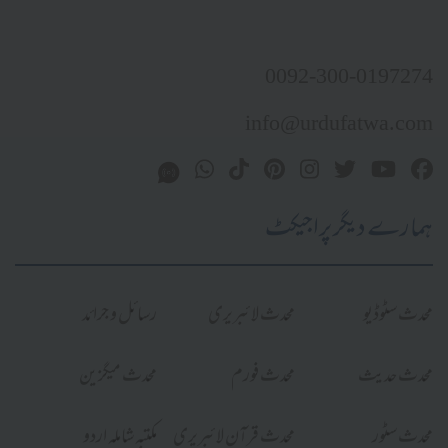
0092-300-0197274
info@urdufatwa.com
ہمارے دیگر پراجیکٹ
محدث سٹوڈیو
محدث لائبریری
رسائل و جرائد
محدث حدیث
محدث فورم
محدث میگزین
محدث سٹور
محدث قرآن لائبریری
مکتبہ شاملہ اردو