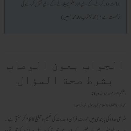
جہالت دور کرنے کے لیے اور علم پھیلانے کے لیے تقریر کرنے کی
رُخصت ہے؟ (محمد یعقوب ولد محمد حسین)
الجواب بعون الوهاب
بشرط صحة السؤال
وعلیکم السلام ورحمة اللہ وبرکاته
الحمد لله، والصلاة والسلام علىٰ رسول الله، أما بعد!
شرعی حدود کی پابندی میں عورت قرآن و حدیث کی تعلیم و تبلیغ کا کام کر سکتی ہے ۔