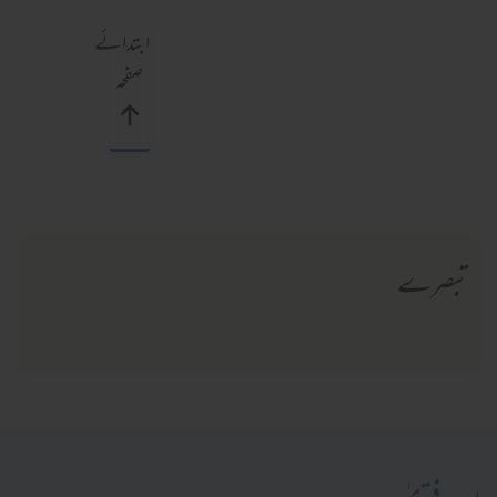
ابتدائے
صفحہ
تبصرے