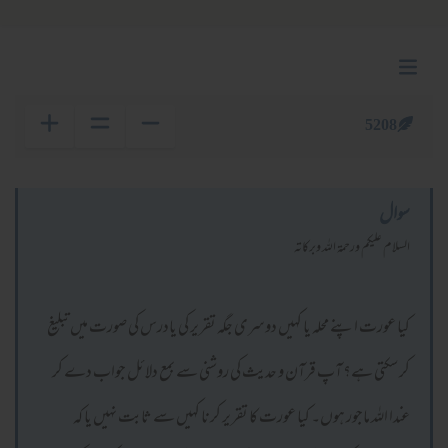
5208
سوال
السلام عليكم ورحمة الله وبركاته
کیا عورت اپنے محلہ یا کہیں دوسری جگہ تقریر کی یادرس کی صورت میں تبلیغ
کر سکتی ہے؟ آپ قرآن و حدیث کی روشنی سے بمع دلائل جواب دے کر
عندا اللہ ماجور ہوں۔ کیا عورت کا تقریر کرنا کہیں سے ثابت نہیں یا کہ