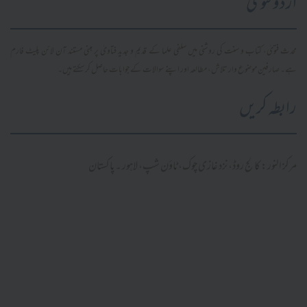
اردو فتویٰ
محدث فتویٰ، کتاب و سنت کی روشنی میں سلفی علما کے قدیم و جدید فتاویٰ پر مبنی مستند آن لائن پلیٹ فارم
ہے۔ صارفین موضوع وار تلاش، مطالعہ اور اپنے سوالات کے جوابات حاصل کر سکتے ہیں۔
رابطہ کریں
مرکز النور: کالج روڈ، نزد غازی چوک، ٹاؤن شپ، لاہور ۔ پاکستان