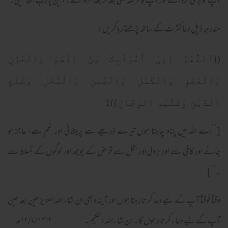
آپ کو بری کروائے اور آپ کا قرضہ بھی جلد از جلد اُتروائے۔ آمین یا رب العالمین۔
مندرجہ ذیل دعا کثرت کے ساتھ پڑھتے رہا کریں:
((اَللّٰھُمَّ اِنِیْ أَعُوْذُبِکَ مِنَ الْھَمِّ وَالْحُزْنِ
وَالْعَجْزِ وَالْکَسَلِ وَالْجُبْنِ وَالْبُخْلِ وَضَلَعِ
الدَّیْنِ وَغَلَبَۃِ الرِّجَالِ))1
[’’اے اللہ میں پناہ چاہتا ہوں تیرے ذریعے سے پریشانی اور غم سے، عاجز ہو
جانے اور کاہلی سے اور بزدلی اور بخل سے قرض کے بوجھ اور لوگوں کے تسلط سے
۔‘‘]
وقتاً فوقتاً آپ کے لیے دعا کرتا رہتا ہوں اور آیندہ بھی ان شاء اللہ العزیز حین بعد حین
آپ کے لیے دعاء کرتا رہوں گا ۔ ان شاء اللہ الحکیم۔ ۱۲/۷/۱۴۲۲ھ