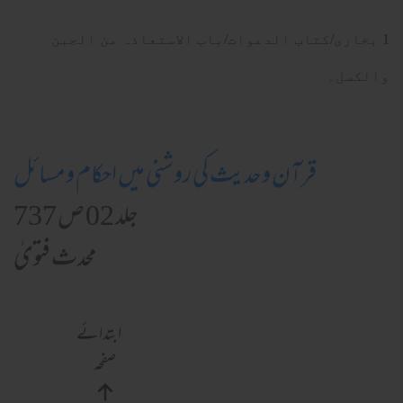
1 بخاری/کتاب الدعوات/باب الاستعاذہ من الجبن
والکسل۔
قرآن وحدیث کی روشنی میں احکام ومسائل
جلد 02 ص 737
محدث فتویٰ
ابتدائے
صفحہ