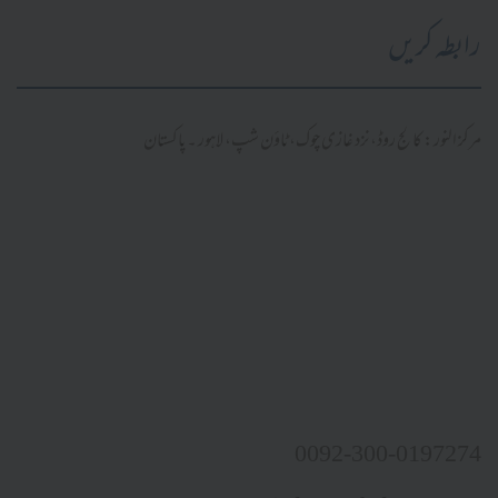
رابطہ کریں
مرکز النور: کالج روڈ، نزد غازی چوک، ٹاؤن شپ، لاہور ۔ پاکستان
0092-300-0197274