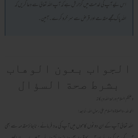
اس لیے آپ کی خدمت میں گزارش ہے کہ آپ اللہ تعالیٰ سے دعا کریں کہ
اللہ پاک مجھے مقدمے اور قرض سے سر خرو کرے۔ آمین۔
الجواب بعون الوهاب
بشرط صحة السؤال
وعلیکم السلام ورحمة اللہ وبرکاته
الحمد لله، والصلاة والسلام علىٰ رسول الله، أما بعد!
اللہ تعالیٰ آپ کے ان دونوں کاموں میں آپ کی مدد فرمائے ، ناجائز مقدمہ سے بھی