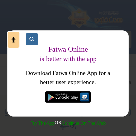
Fatwa Online
is better with the app
Download Fatwa Online App for a
عبادات
نماز
اذکار وادعیہ
کتب فتاوی
احکام ومسائل جلد 2
better user experience.
(741) میرے مخالفین نے مجھ پر قتل کا جھوٹا مقدمہ بنایا
ہوا ہے
OR
Try The App
Continue On The Web