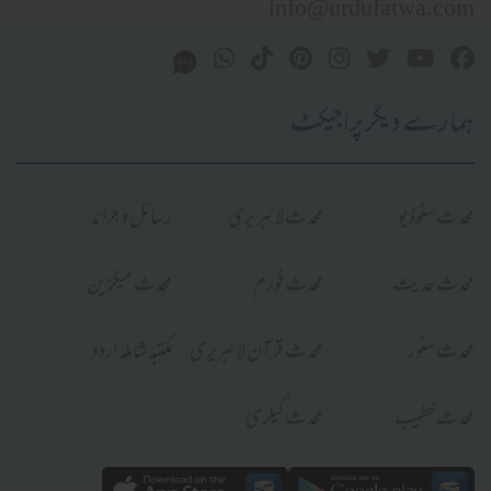
info@urdufatwa.com
ہمارے دیگر پراجیکٹ
محدث سٹوڈیو
محدث لائبریری
رسائل و جرائد
محدث حدیث
محدث فورم
محدث میگزین
محدث سٹور
محدث قرآن لائبریری
مکتبہ شاملہ اردو
محدث خطیب
محدث گیلری