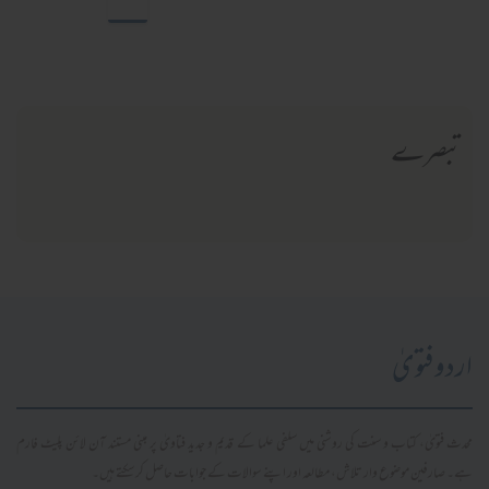
تبصرے
اردو فتویٰ
محدث فتویٰ، کتاب و سنت کی روشنی میں سلفی علما کے قدیم و جدید فتاویٰ پر مبنی مستند آن لائن پلیٹ فارم
ہے۔ صارفین موضوع وار تلاش، مطالعہ اور اپنے سوالات کے جوابات حاصل کر سکتے ہیں۔