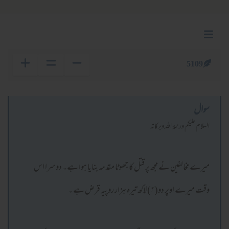
5109
سوال
السلام عليكم ورحمة الله وبركاته
میرے مخالفین نے مجھ پر قتل کا جھوٹا مقدمہ بنایا ہوا ہے۔ دوسرا اس
وقت میرے اوپر دو(۲) لاکھ تیرہ ہزار روپیہ قرض ہے ۔