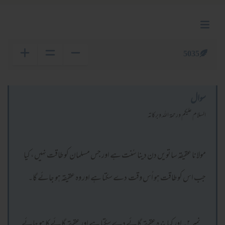
5035
سوال
السلام عليكم ورحمة الله وبركاته
مولانا عقیقہ ساتویں دن دینا سُنت ہے اور جس مسلمان کو طاقت نہیں ، کیا
جب اس کو طاقت ہو اُس وقت دے سکتا ہے اور وہ عقیقہ ہو جائے گا۔
نمبر ۲۔ اور کیا بندہ عقیقہ گائے دے سکتا ہے اور عقیقہ گائے کا ہو جائے