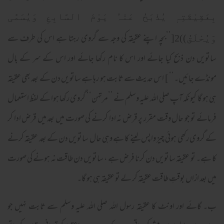
بِعَقِیْقَتِہٖ یُذْبَحُ عَنْہُ یَوْمَ السَّابِعِ وَیُسَمّٰی
2[’’بچہ اپنے عقیقہ کی وجہ سے گروی رہتا ہے اس کی طرف سے
وَیُحْلَقُ))
ساتویں دن ذبح کیا جائے اور اس کا نام رکھا جائے اور اس کے سر کے بال
مونڈے جائیں۔‘‘ ] اس حدیث سے ثابت ہو رہا ہے ساتویں دن کے بعد بھی عقیقہ
ہی ہو گا کیونکہ آپ صلی الله علیہ وسلم نے ’’مرتہن‘‘ گروی رکھا ہوا کے لفظ استعمال
فرمائے تو جو حال وقت مقرر پر قرض نہ ادا کرنے کی صورت میں بعد میں قرض ادا کر
کے گروی رکھی ہوئی چیز واپس لینے کا ہے وہی حال ساتویں دن کے بعد عقیقہ کرنے
کا ہے۔ تو عقیقہ ساتویں دن کرنا فرض ہے ، ساتویں دن طاقت نہ ہونے کی صورت
میں بعد ازاں بوقتِ طاقت عقیقہ کر لے تو عقیقہ ہی ہو گا۔
ب۔ گائے اور اونٹ کا عقیقہ رسول اللہ صلی الله علیہ وسلم سے ثابت نہیں جو