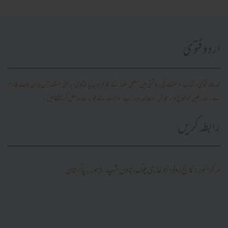
اردو فتویٰ
محدث فتویٰ، کتاب و سنت کی روشنی میں سلفی علما کے قدیم و جدید فتاویٰ پر مبنی مستند آن لائن پلیٹ فارم
ہے۔ صارفین موضوع وار تلاش، مطالعہ اور اپنے سوالات کے جوابات حاصل کر سکتے ہیں۔
رابطہ کریں
مرکز النور: کالج روڈ، نزد غازی چوک، ٹاؤن شپ، لاہور ۔ پاکستان