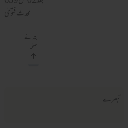
جلد 02 ص 659
محدث فتویٰ
ابتدائے
صفحہ
تبصرے