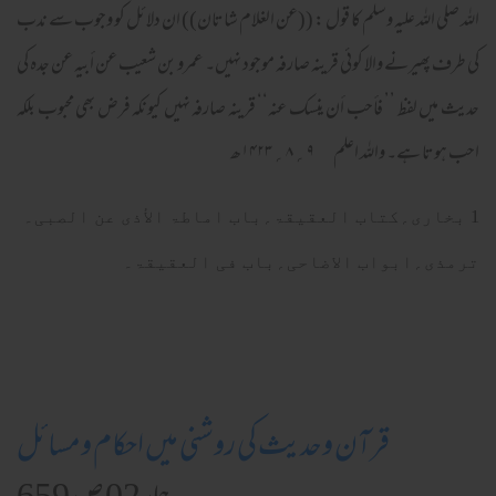
اللہ صلی الله علیہ وسلم کا قول : ((عن الغلام شاتان)) ان دلائل کو وجوب سے ندب
کی طرف پھیرنے والا کوئی قرینہ صارفہ موجود نہیں۔ عمرو بن شعیب عن أبیہ عن جدہ کی
حدیث میں لفظ ’’ فأحب أن ینسک عنہ‘‘ قرینہ صارفہ نہیں کیونکہ فرض بھی محبوب بلکہ
احب ہوتا ہے۔ واللہ اعلم ۹؍۸؍۱۴۲۳ھ
1 بخاری؍کتاب العقیقۃ؍باب اماطۃ الأذی عن الصبی۔
ترمذی؍ابواب الاضاحی؍باب فی العقیقۃ۔
قرآن وحدیث کی روشنی میں احکام ومسائل