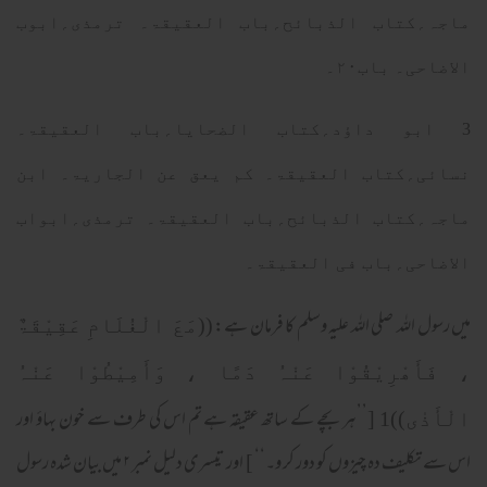
ماجہ؍کتاب الذبائح؍باب العقیقۃ۔ ترمذی؍ابوب
الاضاحی۔ باب۲۰۔
3 ابو داؤد؍کتاب الضحایا؍باب العقیقۃ۔
نسائی؍کتاب العقیقۃ۔ کم یعق عن الجاریۃ۔ ابن
ماجہ؍کتاب الذبائح؍باب العقیقۃ۔ ترمذی؍ابواب
الاضاحی؍باب فی العقیقۃ۔
میں رسول اللہ صلی الله علیہ وسلم کا فرمان ہے:
((مَعَ الْغُلَامِ عَقِیْقَۃٌ
، فَأَھْرِیْقُوْا عَنْہُ دَمًا ، وَأَمِیْطُوْا عَنْہُ
1 [’’ہر بچے کے ساتھ عقیقہ ہے تم اس کی طرف سے خون بہاؤ اور
الْأَذٰی))
اس سے تکلیف دہ چیزوں کو دور کر و۔‘‘ ] اور تیسری دلیل نمبر ۲ میں بیان شدہ رسول