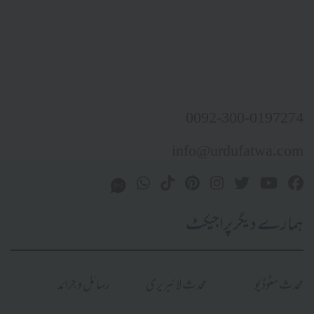
0092-300-0197274
info@urdufatwa.com
ہمارے دیگر پراجیکٹ
محدث سٹوڈیو
محدث لائبریری
رسائل و جرائد