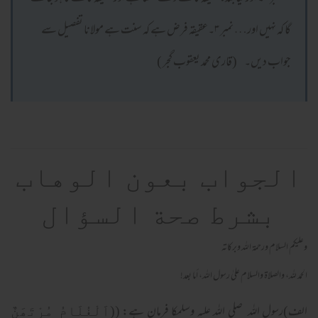
گا کہ نہیں اور… نمبر ۳۔عقیقہ فرض ہے کہ سنت ہے مولانا تفصیل سے
جواب دیں۔ (قاری محمد یعقوب گجر )
الجواب بعون الوهاب
بشرط صحة السؤال
وعلیکم السلام ورحمة اللہ وبرکاته
الحمد لله، والصلاة والسلام علىٰ رسول الله، أما بعد!
الف)رسول اللہ صلی الله علیہ وسلمکا فرمان ہے:
((اَلْغُلَامُ مُرْتَھَنٌ