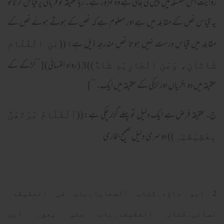
روایت اس سلسلہ میں پیش کی جاتی ہے وہ کمزور ہے۔ رہا عقیقہ کو قربانی پر قیاس کرناتو
یہ قیاس نص کے مقابلہ میں ہے اور معلوم ہے کہ نص کے ہوتے ہوئے نص کے
مقابلہ میں قیاس درست نہیں ہوتا نص مندرجہ ذیل ہے:
((عَنِ الْغُلَامِ
3 (رواہ النسائی) [’’لڑکے کے
شَاتَانِ، وَعَنِ الْجَارِیَۃِ شَاۃٌ))
عقیقہ میں دو بکریاں اور لڑکی کے عقیقہ میں ایک۔‘‘]
ج۔ عقیقہ فرض ہے ایک دلیل تو پہلے گزر چکی ہے:
((اَلْغُلَامُ مُرْتَھَنٌ
دوسری دلیل صحیح بخاری
بِعَقِیْقَتِہٖ))
2 ابو داؤد؍کتاب الضحایا؍باب فی العقیقۃ۔
نسائی؍کتاب العقیقۃ؍باب متی یعق۔ ابن