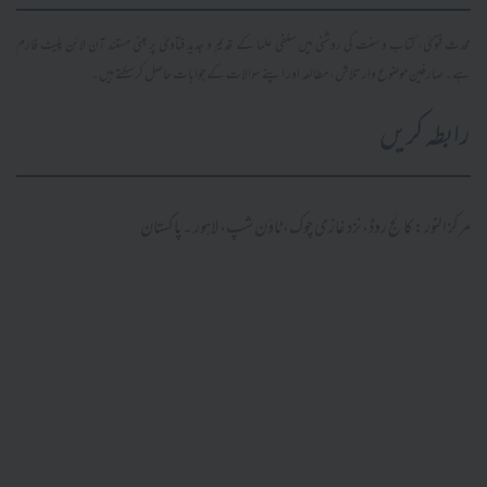
محدث فتویٰ، کتاب و سنت کی روشنی میں سلفی علما کے قدیم و جدید فتاویٰ پر مبنی مستند آن لائن پلیٹ فارم
ہے۔ صارفین موضوع وار تلاش، مطالعہ اور اپنے سوالات کے جوابات حاصل کر سکتے ہیں۔
رابطہ کریں
مرکز النور: کالج روڈ، نزد غازی چوک، ٹاؤن شپ، لاہور ۔ پاکستان