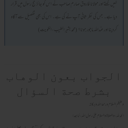
نہیں کہتے اور مولانا فاروق صارم صاحب نے اس کو جائز حج رسول میں قرار
دیا ہے۔ جس کی نظر ثانی آپ نے کی ہے۔ اس کی بھی تفصیل سے آگاہ
کردینا اور عنداللہ ماجور ہونا؟ (محمد بشیر الطیب ، الکویت)
الجواب بعون الوهاب
بشرط صحة السؤال
وعلیکم السلام ورحمة اللہ وبرکاته
الحمد لله، والصلاة والسلام علىٰ رسول الله، أما بعد!