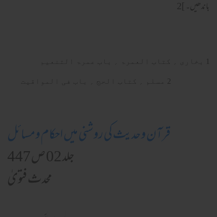
باندھیں۔ ]2
1 بخاری ؍ کتاب العمرۃ ؍ باب عمرۃ التنعیم
2 مسلم ؍ کتاب الحج ؍ باب فی المواقیت
قرآن وحدیث کی روشنی میں احکام ومسائل
جلد 02 ص 447
محدث فتویٰ