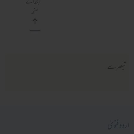
ابتدائے
صفحہ
تبصرے
اردو فتویٰ