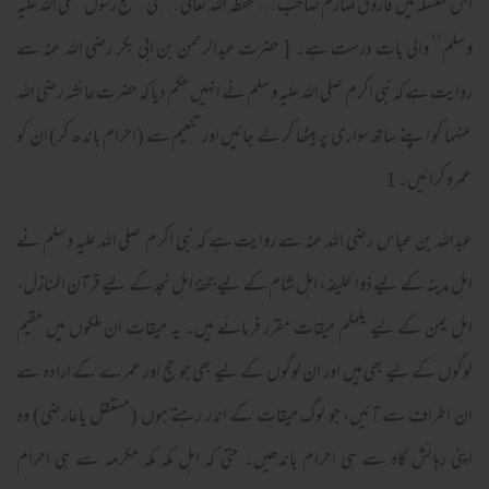
اس سلسلہ میں فاروق صارم صاحب … حفظہ اللہ تعالیٰ … کی ’’ حج رسول صلی الله علیہ
وسلم‘‘ والی بات درست ہے۔ [ حضرت عبدالرحمن بن ابی بکر رضی الله عنہ سے
روایت ہے کہ نبی اکرم صلی الله علیہ وسلم نے انہیں حکم دیا کہ حضرت عائشہ رضی اللہ
عنہما کو اپنے ساتھ سواری پر بیٹھا کر لے جائیں اور تنعیم سے (احرام باندھ کر) ان کو
عمرہ کرائیں۔ 1
عبداللہ بن عباس رضی الله عنہ سے روایت ہے کہ نبی اکرم صلی الله علیہ وسلم نے
اہل مدینہ کے لیے ذوالحلیفہ، اہل شام کے لیے جحفہٗ اہل نجد کے لیے قرآن المنازل،
اہل یمن کے لیے یلملم میقات مقرر فرمائے ہیں۔ یہ میقات ان ملکوں میں مقیم
لوگوں کے لیے بھی ہیں اور ان لوگوں کے لیے بھی جو حج اور عمرے کے ارادہ سے
ان اطراف سے آئیں، جو لوگ میقات کے اندر رہتے ہوں (مستقل یاعارضی) وہ
اپنی رہائش گاہ سے ہی احرام باندھیں۔ حتی کہ اہل مکہ مکہ مکرمہ سے ہی احرام