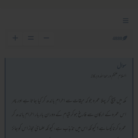
4880
سوال
السلام عليكم ورحمة الله وبركاته
مکہ میں پہنچ کر پہلا عمرہ جو کہ میقات سے احرام باندھ کر کیا جاتا ہے اور پھر
اس عمرہ کے ارکان سے فارغ ہوکر قیام کے دوران بار بار احرام باندھ کر
عمرہ کرنا کیسا ہے؟ کیونکہ اس میں تذبذب ہے، کیونکہ علمائِ حجاز اس کو جائز