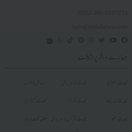
0092-300-0197274
info@urdufatwa.com
ہمارے دیگر پراجیکٹ
محدث سٹوڈیو
محدث لائبریری
رسائل و جرائد
محدث حدیث
محدث فورم
محدث میگزین
محدث سٹور
محدث قرآن لائبریری
مکتبہ شاملہ اردو