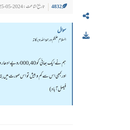
4832
تاریخ اشاعت : 2024-05-25
سوال
السلام عليكم ورحمة الله وبركاته
ہم نے ایک بھائی 
اور کبھی اس سے کم و بیش تو اس صورت میں بتائیں
فیصل آباد)