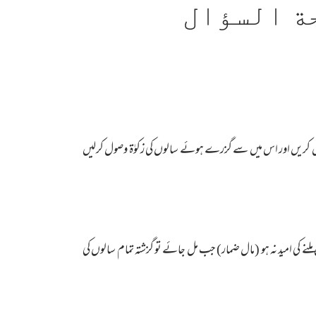
ة السؤال
واپس کریں اور اس میں سے گزرے ہوئے سالوں کی زکوٰۃ وصول کرلیں
نے کی امید نہ ہو (مال ضمار) جب مل جائے تو گزشتہ تمام سالوں کی