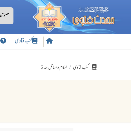
کتب فتاوی
س
کتب فتاوی
احکام ومسائل جلد 2
(464) ہم