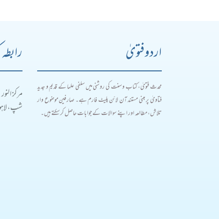
اردو فتویٰ
رابطہ 
محدث فتویٰ، کتاب و سنت کی روشنی میں سلفی علما کے قدیم و جدید
مرکز النور
فتاویٰ پر مبنی مستند آن لائن پلیٹ فارم ہے۔ صارفین موضوع وار
شپ، لاہور
تلاش، مطالعہ اور اپنے سوالات کے جوابات حاصل کر سکتے ہیں۔