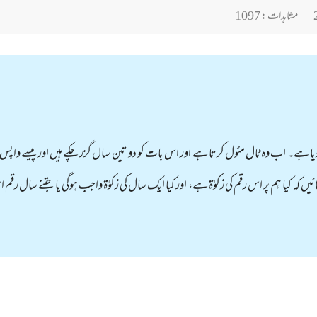
مشاہدات : 1097
کو 000,40 روپے ادھار دیا ہے۔ اب وہ ٹال مٹول کرتا ہے اور اس بات کو دو تین سال گزر چکے ہیں اور پیسے و
 کہ کیا ہم پر اس رقم کی زکوٰۃ ہے، اور کیا ایک سال کی زکوٰۃ واجب ہوگی یا جتنے سال رقم ا