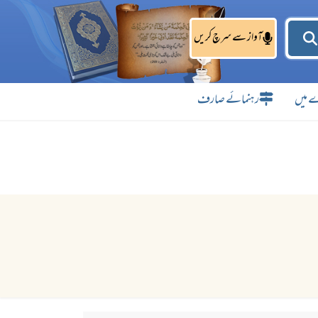
آواز سے سرچ کریں
 میں
رہنمائے صارف