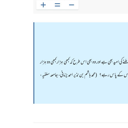
اپس ملنے کی امید بھی ہے اور وہ بھی اس طرح کہ کبھی ہزار کبھی دو ہزار
س کے پاس رہے؟ (محمد ہاشم بن نذیر احمد یزمانی، جامعہ سلفیہ ،