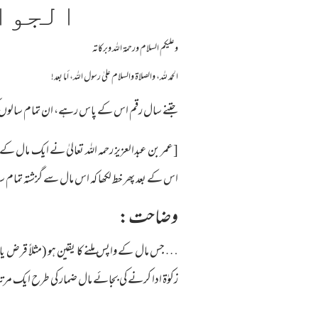
الجوا
وعلیکم السلام ورحمة اللہ وبرکاته
الحمد لله، والصلاة والسلام علىٰ رسول الله، أما بعد!
جتنے سال رقم اس کے پاس رہے، ان تمام سالوں ک
[عمر بن عبدالعزیز رحمہ اللہ تعالیٰ نے ایک مال 
اس کے بعد پھر خط لکھا کہ اس مال سے گزشتہ تمام سال
وضاحت:
… جس مال کے واپس ملنے کا یقین ہو (مثلاً قرض یا 
زکوٰۃ ادا کرنے کی بجائے مال ضمار کی طرح ایک مرتبہ زکوٰۃ ادا