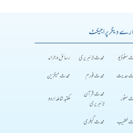
رے دیگر پراجیکٹ
ث سٹوڈیو
محدث لائبریری
رسائل و جرائد
ث حدیث
محدث فورم
محدث میگزین
محدث قرآن
ث سٹور
مکتبہ شاملہ اردو
لائبریری
ث خطیب
محدث گیلری