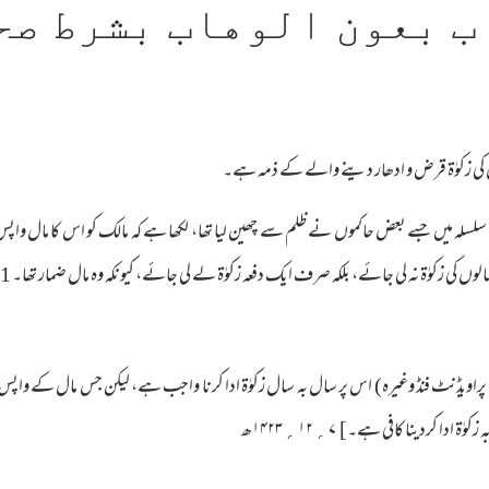
ب بعون الوهاب بشرط صح
ی زکوٰۃ قرض و ادھار دینے والے کے ذمہ ہے۔
کے سلسلہ میں جسے بعض حاکموں نے ظلم سے چھین لیا تھا، لکھا ہے کہ مالک کو اس کا مال 
وں کی زکوٰۃ نہ لی جائے، بلکہ صرف ایک دفعہ زکوٰۃ لے لی جائے، کیونکہ وہ مال ضمار تھا۔ 1
پراویڈنٹ فنڈ وغیرہ) اس پر سال بہ سال زکوٰۃ ادا کرنا واجب ہے، لیکن جس مال کے واپس مل
 کردینا کافی ہے۔] ۷ ؍ ۱۲ ؍ ۱۴۲۳ھ