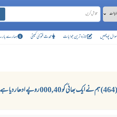
وال پوچھیں
تازہ ترین جوابات
محدث فتویٰ کمیٹی
ہمارے بارے
 نے ایک بھائی کو 000,40 روپے ادھار دیا ہے