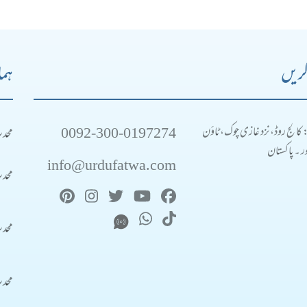
کریں
ہما
0092-300-0197274
محد
: کالج روڈ، نزد غازی چوک، ٹاؤن
 ۔ پاکستان
info@urdufatwa.com
محد
محد
محد