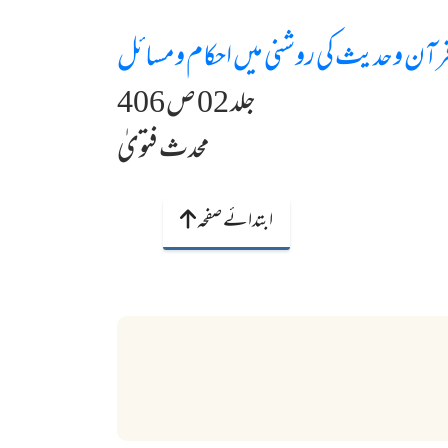
رآن وحدیث کی روشنی میں احکام ومسائل
جلد 02 ص 406
محدث فتویٰ
ابتدائے صفحہ