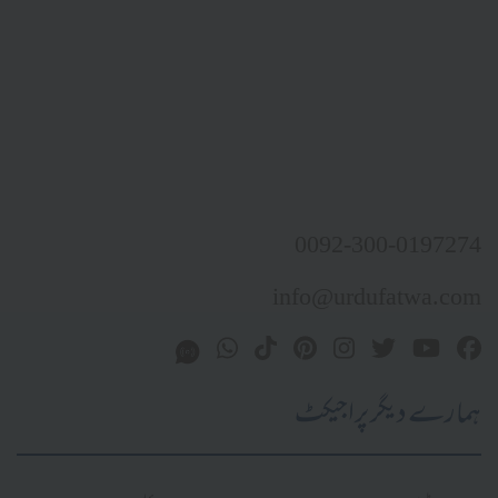
0092-300-0197274
info@urdufatwa.com
ہمارے دیگر پراجیکٹ