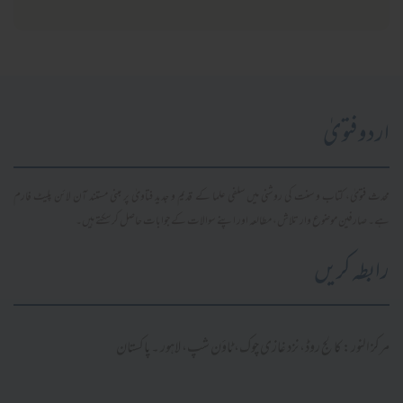
اردو فتویٰ
محدث فتویٰ، کتاب و سنت کی روشنی میں سلفی علما کے قدیم و جدید فتاویٰ پر مبنی مستند آن لائن پلیٹ فارم
ہے۔ صارفین موضوع وار تلاش، مطالعہ اور اپنے سوالات کے جوابات حاصل کر سکتے ہیں۔
رابطہ کریں
مرکز النور: کالج روڈ، نزد غازی چوک، ٹاؤن شپ، لاہور ۔ پاکستان