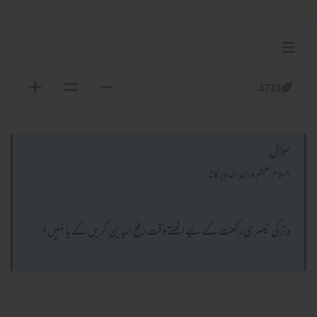
4733
سوال
السلام عليكم ورحمة الله وبركاته
وتر کی تیسری رکعت کے لیے اٹھتے وقت رفع الیدین کریں گے یا نہیں؟