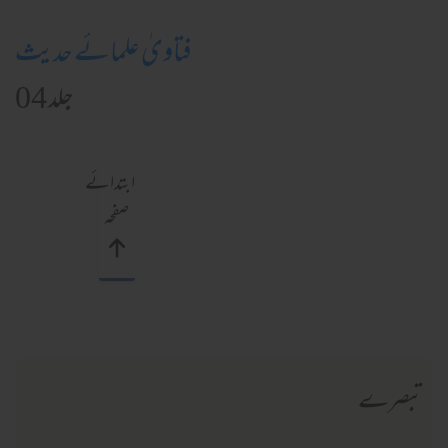
فتاویٰ علمائے حدیث
جلد 04
ابتدائے
صفحہ
تبصرے