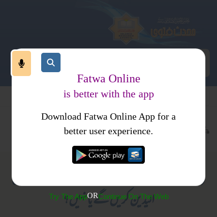
Fatwa Online
is better with the app
Download Fatwa Online App for a
عبادات
نماز
تہجد
کتب فتاوی
احکام ومسائل جلد 2
better user experience.
(302) وتر کی تیسری رکعت کے لیے اٹھتے وقت رفع
الیدین کریں گے یا نہیں؟
OR
Try The App
Continue On The Web