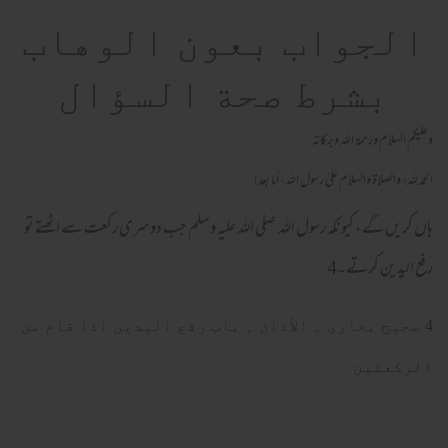
الجواب بعون الوهاب
بشرط صحة السؤال
وعلیکم السلام ورحمة اللہ وبرکاته
الحمد لله، والصلاة والسلام علىٰ رسول الله، أما بعد!
ہاں کریں گے ، کیونکہ رسول اللہ صلی الله علیہ وسلم جب دوسری رکعت سے اٹھتے تو
رفع الیدین کرتے۔4
4 صحیح بخاری ؍ الأذان ؍ باب رفع الیدین اذا قام من
الرکعتین