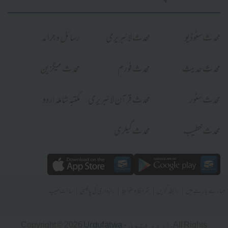
محدث سٹوڈیو
محدث لائبریری
رسائل و جرائد
محدث حدیث
محدث فورم
محدث میگزین
محدث سٹور
محدث قرآن لائبریری
مکتبہ شاملہ اردو
محدث خطیب
محدث گیلری
|
|
|
|
ہمارے بارے میں
رابطہ کریں
شرائط و ضوابط
رازداری کی پالیسی
سائٹ میپ
Urdufatwa - اردو فتویٰ
Copyright © 2026
. All Rights