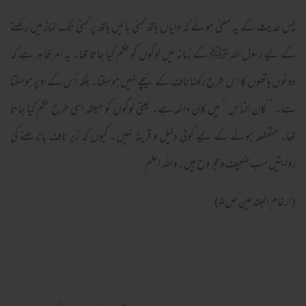
پس حدیث کے یہ معنی ہوئے کہ دایاں ہاتھ کہنی بائیں ہاتھ پر کہنی تک نماز میں رکھنے
کے لیے رسول اللہﷺ کے زمانہ میں لوگوں کو حکم کیا جاتا تھا۔ یہ امر ظاہر ہے کہ
دونوں ہاتھوں کا اس طرح رکھنا ناف کے نیچے نہیں ہوسکتا۔ بلکہ اُس کے اوپر ہوسکتا
ہے۔ ’’کان الناس‘‘ میں کان دائمہ ہے۔ یعنی لوگوں کو ہمیشہ اسی طرح حکم کیا جاتا
تھا۔ منقطعہ ہونے کے لیے کوئی دلیل و قرینہ نہیں۔ کیوں کہ زیر ناف باندھنے کی
روایتیں سب ضعیف و مجروح ہیں۔ واللہ اعلم
(ارغام المبتدعین ص ۵)