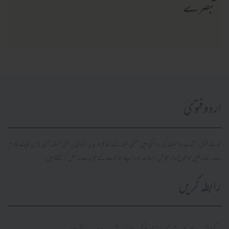
تبصرے
اردو فتویٰ
محدث فتویٰ، کتاب و سنت کی روشنی میں سلفی علما کے قدیم و جدید فتاویٰ پر مبنی مستند آن لائن پلیٹ فارم
ہے۔ صارفین موضوع وار تلاش، مطالعہ اور اپنے سوالات کے جوابات حاصل کر سکتے ہیں۔
رابطہ کریں