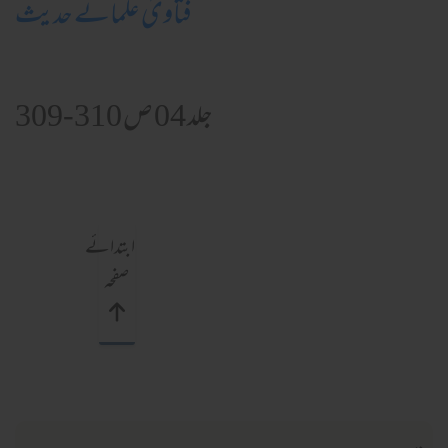
فتاویٰ علمائے حدیث
جلد 04 ص 310-309
ابتدائے
صفحہ