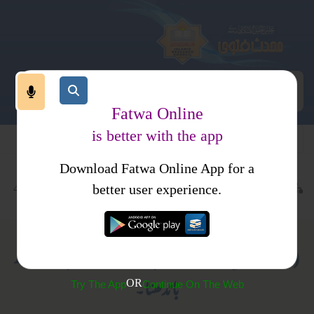
Fatwa Online
is better with the app
Download Fatwa Online App for a
عبادات
نماز
مساجد
کتب فتاوی
فتاوی علمائے حدیث جلد 4
better user experience.
(236) از میں ناف سے اوپر بلکہ سینہ کے اوپر ہمیشہ ہاتھ
باندھنا۔
OR
Try The App
Continue On The Web