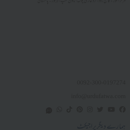
مرکز النور: کالج روڈ، نزد غازی چوک، ٹاؤن شپ، لاہور ۔ پاکستان
0092-300-0197274
info@urdufatwa.com
ہمارے دیگر پراجیکٹ