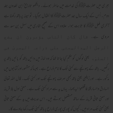
ہجری میں حضرتﷺ کی خدمت میں حاضر ہوئے۔ دیکھو تاریخ ابن خلدون جلد
دوم۔ اُس کے ایک سال بعد حضرتﷺ کا انتقال ہوگیا۔ تو سینہ پر ہاتھ رکھنا ہے
آخری فعل ﷺ کا ثابت ہوا۔ علاوہ اس کے صحیح بخاری میں سہل بن سعد سے
مروی ہے۔
قال کان الناس یؤمرون ان یضع
الرجل الیدالیمنی علی ذراعہ الیسریٰ فی
یعنی لوگوں کو حکم کیا جاتا تھا کہ وہ نماز میں دائیں ہاتھ کو بائیں ہاتھ پر
الصلوٰۃ
رکھیں۔ ہاتھ کے پہونچے سے کہنی تک کا نام ذراع ہے۔ جیسا کہ مشہور اور کتابوں میں
مذکور ہے۔ اور زیلعی یعنی ہاتھ کبھی صرف پہونچے تک اور کہنی تک۔ قال اللہ تعالیٰ
السارق والسارقتہ فاقطعوا ایدیھما۔ یہاں ید سے مراد کہنی تک ہے۔ معنی اول بلا قرینہ
اور معنی ثانی قرینہ کے ساتھ مستعمل ہوتے ہیں۔ اس حدیث میں ید کے معنی ثانی
یعنی کہنی تک مراد ہیں۔ کیوں کہ پوری پوری ذراع پر ہاتھ کہنی تک رکھا جاوے گا۔