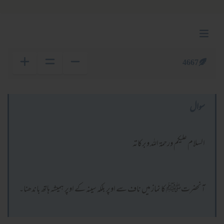
4667
سوال
السلام عليكم ورحمة الله وبركاته
آنحضرتﷺ کا نماز میں ناف سے اوپر بلکہ سینہ کے اوپر ہمیشہ ہاتھ باندھنا۔