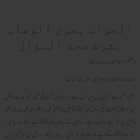
الجواب بعون الوهاب
بشرط صحة السؤال
وعلیکم السلام ورحمة اللہ وبرکاته
الحمد لله، والصلاة والسلام علىٰ رسول الله، أما بعد!
زیلعی حنفی نے تخریج ہدایہ میں فرمایا ہے: روی ابن خزیمۃ فی صحیحہ من حدیث وائل
بن حجر قال صلیت مع رسول اللّٰہ ﷺ فوضع یدہ الیمنی علٰی یدہ الیسری علی صدرہ۔یعنی
وائل بن حجر سے روایت ہے۔ کہا میں نے رسول اللہﷺ کے ساتھ نماز پڑھی۔
حضرتﷺ نے اپنے داہنے ہاتھ کو بائیں پر سینہ پر رکھا۔ وائل بن حجر گیارہویں