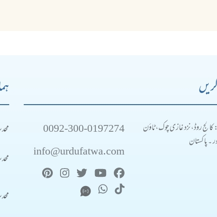
کریں
ہما
0092-300-0197274
محد
: کالج روڈ، نزد غازی چوک، ٹاؤن
 ۔ پاکستان
info@urdufatwa.com
محد
محد