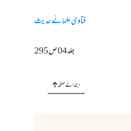
فتاویٰ علمائے حدیث
جلد 04 ص 295
ابتدائے صفحہ