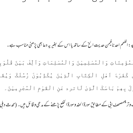
چاہیے: اللھم اھدنا فیمن ھدیت الخ کے ساتھ یا اس کے بغیر یہ دعا بھی پڑھنی مناسب ہے۔
لْمُؤْمِنَاتِ وَالْمُسْلِمِیْنَ وَالْمُسْلِمَاتِ وَاَلِّفْ بَیْنَ قُلُوْب
نْ کَفَرَۃَ اَھْلِ الْکِتَابِ الَّذِیْنَ یُکَذِّبُوْنَ رُسُلَکَ وَیُقَ
ْزَلَ بِھِمْ بَاسَکَ الَّذِیْ لَاترد عَنِ الْقَوْمِ الْمُجْرِمِیْنَ۔
وتر میںمصحف ابی کے مطابق سورۃ الحفد وسورۃ الخلع پڑھنے کے مدعی و قائل ہیں۔ (محدث دہلی جلد ۸ ش 