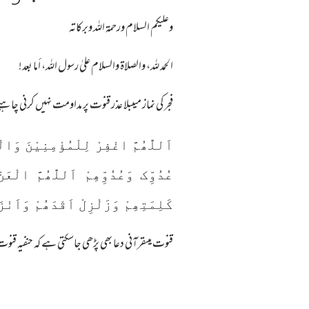
وعلیکم السلام ورحمة اللہ وبرکاته
الحمد لله، والصلاة والسلام علىٰ رسول الله، أما بعد!
فجر کی نماز میںبلا عذر قنوت پر مداومت نہیں کرنی 
اَللّٰھُمَّ اغْفِرْ لِلْمُؤْمِنِیْنَ وَا
عُدُوِّک وَعُدُوِّھِمْ اَللّٰھُمَّ الْعَ
کَلِمَتِھِمْ وَزَلْزِلْ اَقْدَھُمْ وَاَن
قنوت میںقرآنی دعا بھی پڑھی جاسکتی ہے کہ حنفیہ قنوت 