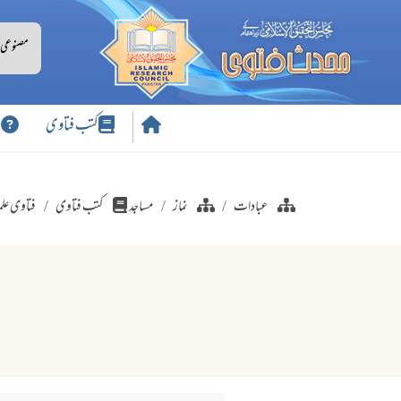
کتب فتاوی
س
عبادات
نماز
مساجد
کتب فتاوی
فتاوی علم