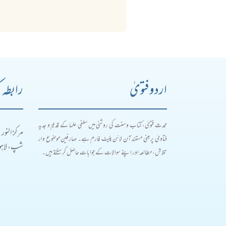
اردو فتویٰ
رابطہ 
محدث فتویٰ، کتاب و سنت کی روشنی میں سلفی علما کے قدیم و جدید
مرکز النور
فتاویٰ پر مبنی مستند آن لائن پلیٹ فارم ہے۔ صارفین موضوع وار
شپ، لاہور
تلاش، مطالعہ اور اپنے سوالات کے جوابات حاصل کر سکتے ہیں۔