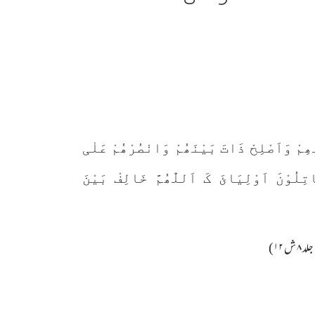
ِھِمْ وَاَصْلِحْ ذَاتَ بَیْنَھُمْ وَانْصُرْھُمْ عَلٰی
اتِلُوْنَ اَوْلِیَائَ کَ اَللّٰھُمَّ خَالِفْ بَیْنَ
۱۲)