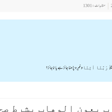
مشاہدات : 1301
اً
وغیرہ پڑھنا جائز ہے یا ناجائز؟
رَبَّنَا اٰتِنَا
ب بعون الوهاب بشرط صح