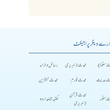
رے دیگر پراجیکٹ
ث سٹوڈیو
محدث لائبریری
رسائل و جرائد
ث حدیث
محدث فورم
محدث میگزین
محدث قرآن
ث سٹور
مکتبہ شاملہ اردو
لائبریری