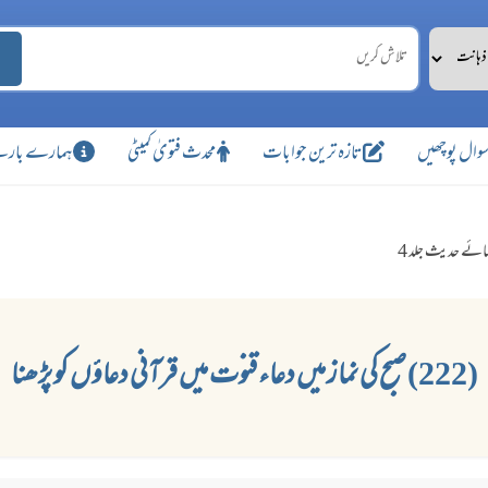
وال پوچھیں
تازہ ترین جوابات
محدث فتویٰ کمیٹی
ہمارے بارے
ائے حدیث جلد 4
(222) صبح کی نماز میں دعاء قنوت میں قرآنی دعاؤں کو پڑھنا