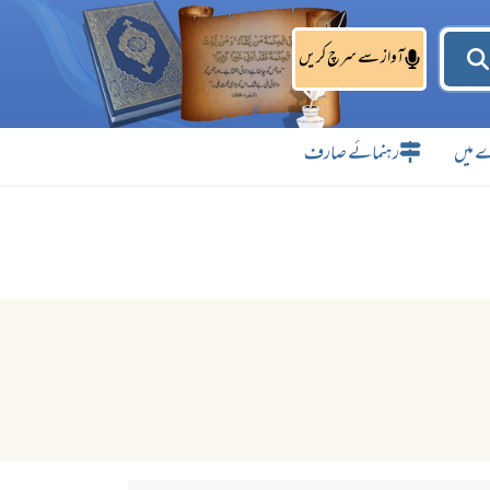
آواز سے سرچ کریں
 میں
رہنمائے صارف