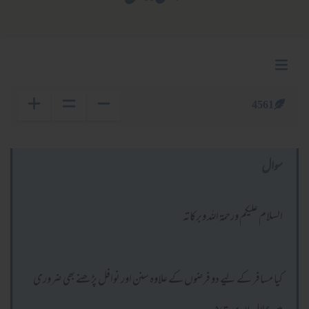
4561
سوال
السلام عليكم ورحمة الله وبركاته
کیا مسافر کے لیے دو فرضوں کے علاوہ سنن اور نوافل پڑھنے بھی ضروری