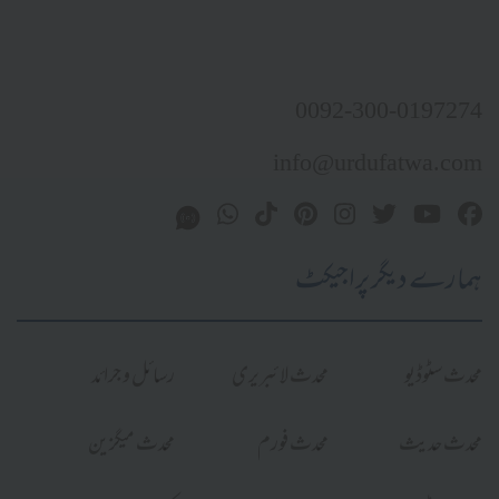
0092-300-0197274
info@urdufatwa.com
ہمارے دیگر پراجیکٹ
محدث سٹوڈیو
محدث لائبریری
رسائل و جرائد
محدث حدیث
محدث فورم
محدث میگزین