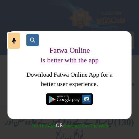
Fatwa Online
is better with the app
Download Fatwa Online App for a
عبادات
نماز
کتب فتاوی
better user experience.
نماز باجماعت
فتاوی علمائے حدیث جلد 4
(130) کیا مسافر کے لیے دو فرضوں کے علاوہ سنن اور
OR
Try The App
Continue On The Web
نوافل..الخ