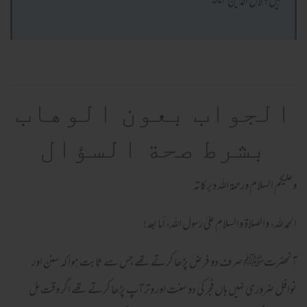
ہیں؟ لال الدین ۵۷۳
الجواب بعون الوهاب
بشرط صحة السؤال
وعلیکم السلام ورحمة اللہ وبرکاته
الحمد لله، والصلاة والسلام علىٰ رسول الله، أما بعد!
آنحضرتﷺ صرف دو فرض پڑھا کرتے تھے جس سے ثابت ہوا کہ سنن اور
نوافل ضروری نہیں ہاں فجر کی دو سنت اور وتر آپ پڑھا کرتے تھے اگر وقت مل