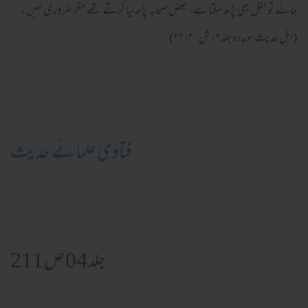
جائے تو نفل بھی پڑھ سکتا ہے، بعض صحابہ پڑھ لیا کرتے تھے مگر ضروری نہیں۔
(اہل حدیث سوہدرہ جلد ۶، ش ۳۱، ۳۲)
فتاویٰ علمائے حدیث
جلد 04 ص 211