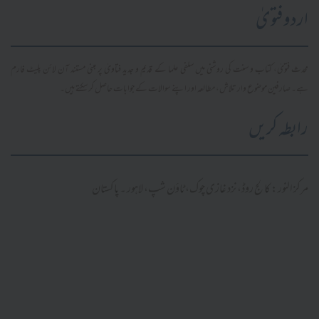
اردو فتویٰ
محدث فتویٰ، کتاب و سنت کی روشنی میں سلفی علما کے قدیم و جدید فتاویٰ پر مبنی مستند آن لائن پلیٹ فارم
ہے۔ صارفین موضوع وار تلاش، مطالعہ اور اپنے سوالات کے جوابات حاصل کر سکتے ہیں۔
رابطہ کریں
مرکز النور: کالج روڈ، نزد غازی چوک، ٹاؤن شپ، لاہور ۔ پاکستان