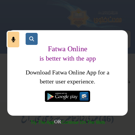
Fatwa Online
is better with the app
Download Fatwa Online App for a
عبادات
نماز
کتب فتاوی
better user experience.
جمعہ وعیدین
فتاوی علمائے حدیث جلد 4
(46) عید کی نماز تاخیر سے پڑھی گئی..الخ
OR
Try The App
Continue On The Web