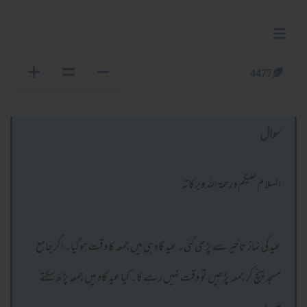
4477
سوال
السلام عليكم ورحمة الله وبركاته
عید کی نماز تاخیر سے پڑھی گئی۔ عید گاہ ہی میں جمعہ کا وقت ہوگیا۔ اگر جامع
مسجد پہنچ کر جمعہ پڑھیں تو وقت نہیں رہے گا۔ کیا عید گاہ میں جمعہ پڑھ سکتے