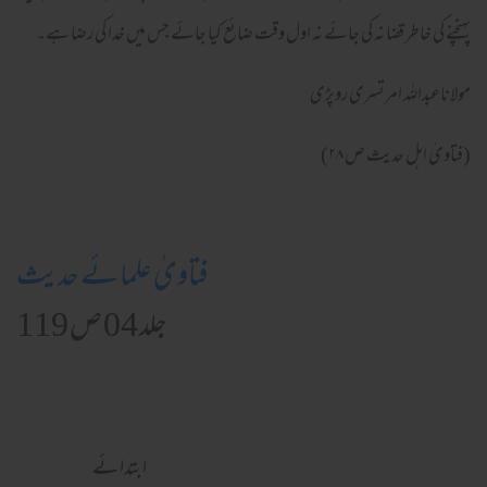
پہنچنے کی خاطر قضا نہ کی جائے نہ اول وقت ضائع کیا جائے جس میں خدا کی رضا ہے۔
مولاناعبداللہ امرتسری روپڑی
(فتاویٰ اہل حدیث ص ۲۸)
فتاویٰ علمائے حدیث
جلد 04 ص 119
ابتدائے