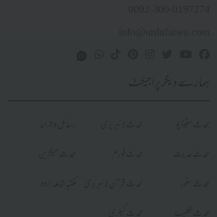
0092-300-0197274
info@urdufatwa.com
ہمارے دیگر پراجیکٹ
محدث سٹوڈیو
محدث لائبریری
رسائل و جرائد
محدث حدیث
محدث فورم
محدث میگزین
محدث سٹور
محدث قرآن لائبریری
مکتبہ شاملہ اردو
محدث خطیب
محدث گیلری