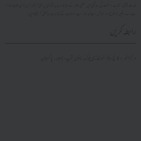
محدث فتویٰ، کتاب و سنت کی روشنی میں سلفی علما کے قدیم و جدید فتاویٰ پر مبنی مستند آن لائن پلیٹ فارم
ہے۔ صارفین موضوع وار تلاش، مطالعہ اور اپنے سوالات کے جوابات حاصل کر سکتے ہیں۔
رابطہ کریں
مرکز النور: کالج روڈ، نزد غازی چوک، ٹاؤن شپ، لاہور ۔ پاکستان