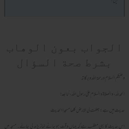
ہیں؟
الجواب بعون الوهاب
بشرط صحة السؤال
وعلیکم السلام ورحمة اللہ وبرکاته
الحمد لله، والصلاة والسلام علىٰ رسول الله، أما بعد!
حدیث میں ہے: جعلت لی الارض کلھا مسجدا الحدیث
اس حدیث کا یہی مطلب ہے کہ جہاں وقت ہو جائے نماز پڑھ لی جائے۔ مسجد میں