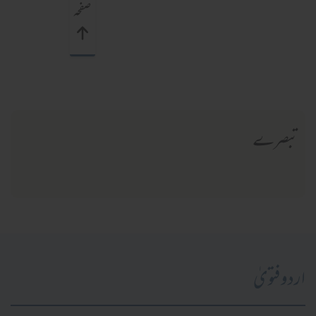
صفحہ
تبصرے
اردو فتویٰ