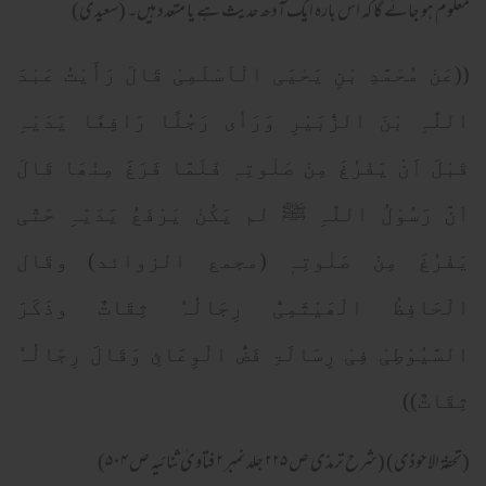
معلوم ہو جائے گا کہ اس بارہ ایک آدھ حدیث ہے یا متعدد ہیں۔ (سعیدی)
((عَنْ مُحَمَّدِ بْنِ یَحْیَی الْاَسْلَمِیْ قَالَ رَأَیْتُ عَبْدَ
اللّٰہِ بْنَ الزُّبَیْرِ وَرَأی رَجُلًا رَافِعًا یَدَیْہِ
قَبْلَ اَنْ یَفْرُغَ مِنْ صَلٰوتِہٖ فَلَمَّا فَرَغَ مِنْھَا قَالَ
اَنَّ رَسُوْلُ اللّٰہِ ﷺ لم یَکُنْ یَرْفَعُ یَدَیْہِ حَتّٰی
یَفْرُغَ مِنْ صَلٰوتِہٖ (مجمع الزوائد) وقَال
الْحَافِظُ الْھَیْثَمِیُّ رِجَالُہٗ ثِقَاتٌ وذَکَرَ
السَّیُوْطِیْ فِیْ رِسَالَۃِ فَضُّ الْوِعَائِ وَقَالَ رِجَالُہٗ
ثِقَاتٌ))
(تحفۃ الاحوذی) (شرح ترمذی ص ۲۲۵ جلد نمبر ۲ فتاویٰ ثنائیہ ص ۵۰۴)