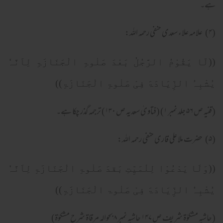
ہے۔‘‘
(۴) علامہ علاء سعدی حنفی رحمہ اللہ:
((لَا یَقُوْمُ الرَّجُلُ بَعْدَ صَلٰوۃِ الْجَنَازَۃِ لِاَنَّہٗ
یُشْبِہُ الزِّیَادَۃَ فِیْ صَلٰوۃِ الْجَنَازَۃِ))
(قنیہ ص ۵۶ جلد نمبر ۱) (فتاویٰ سعدیہ ص ۱۳۰) ترجمہ گذر چکا ہے۔
(۵) حضرت ملا علی قاری حنفی رحمہ اللہ:
((وَلَا یَدْعُوْا لِلْمَیِّتِ بَقدَ صَلٰوۃِ الْجَنَازَۃِ لِاَنَّہٗ
یُشْبِہُ الزِّیَادَۃَ فِیْ صَلٰوۃ الْجَنَازَۃِ))
(حاشیہ مشکوٰۃ شریف ص ۱۴۷ حاشیہ نمبر ۸ بحوالہ مرقاۃ شرح مشکوٰۃ)