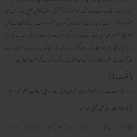
نمودند و بعد از نماز برائے دعا توقف نفرمودند کہ مقتضیٰ، سنت چنین نہیں، ودر کتب فقہ
معتبرہ مرقوم است کہ بعد از نماز ایستادہ دعا کردن، مکروہ است
(زیدۃ المقامات ص
۲۹۴) کہ خواجہ محمد سعید نے اپنے ولاد بزرگوار حضرت مجدد الف ثانی رحمہ اللہ کی نماز
جنازہ پڑھائی، اور پھر دعا کے لیے کھڑے نہ ہوئے، کیونکہ یہ دعا خلاف سنت ہے،
اور کتاف فقہ معتبرہ نماز جنازہ کے بعد کھڑے ہو کر دعا کرنے کو مکروہ لکھا ہے۔
(نوٹ):
… کراہت سے مراد عموماً کراہت تحریمی ہوتی ہے، دلیل الطالب صفحہ نمبر ۵۰۲
(۲) امام طاہر بن علی حنفی رحمہ اللہ:
((لَا یَقُوْمُ بِالدُّعَائِ فِیْ قِرْأۃِ الْقُرْاٰنِ لِاَجْلِ