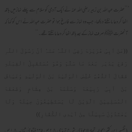
ُُ’’حضرت عبد اللہ بن زبیر رضی اللہ عنہ نے ایک آدمی کو سلام سے پہلے نماز میں ہاتھ
اٹھا کر دعا مانگتے دیکھا، جب وہ نماز سے فارغ ہوا تو حضرت عبد اللہ نے اس کو کہا کہ
آنحضرت ﷺ صرف نماز کے بعد ہاتھ اٹھا کر دعا مانگتے تھے۔‘‘
((عَنْ اَبِیْ ھُرَیْرَۃَ رَضِیَ اللّٰہُ عَنْہُ اَنَّ رَسُوْلَ اللّٰہِ
رَفَعَ یَدَیْہِ بَعْدَ مَا سَلَّمَ وَھُوَ مُسْتَقْبِلُ الْقِبْلَۃِ
فَقَالَ اَللّٰھُمَّ خُلِّصْ الْوَلَیْدَ بْنَ الْوَلَیْدِ وَعَیَاشَ
بْنَ اَبِیْ رَبِیْعَۃَ وَسَلْمَۃَ بْنَ ھِشَامٍ وَضَعْفَۃَ
الْمُسْلِمِیْنَ الَّذِیْنَ لَا یَسْتَطِیْعُوْنَ حِیْلَۃً وَلَا
یَھْتَدُوْنَ سَبِیْلًا مِنْ اَیْدی الْکُفَّارِ))
(تفسیر ابن کثیر بحوالہ تحفۃ الاحوذی شرح ترمذی ج ۲ ص ۲۴۵ فتاویٰ ثنائیہ ج ۱ ص