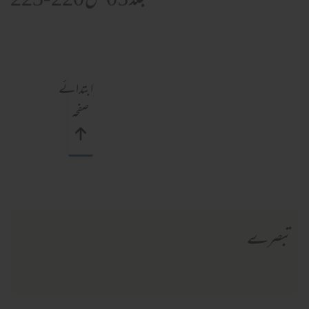
جلد 05 ص 220-223
ابتدائے
صفحہ
تبصرے