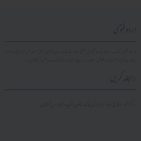
اردو فتویٰ
محدث فتویٰ، کتاب و سنت کی روشنی میں سلفی علما کے قدیم و جدید فتاویٰ پر مبنی مستند آن لائن پلیٹ فارم
ہے۔ صارفین موضوع وار تلاش، مطالعہ اور اپنے سوالات کے جوابات حاصل کر سکتے ہیں۔
رابطہ کریں
مرکز النور: کالج روڈ، نزد غازی چوک، ٹاؤن شپ، لاہور ۔ پاکستان