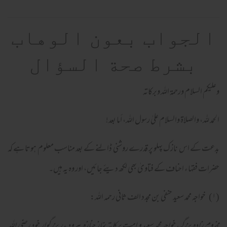
الجواب بعون الوهاب
بشرط صحة السؤال
وعلیکم السلام ورحمة اللہ وبرکاته
الحمد لله، والصلاة والسلام علىٰ رسول الله، أما بعد!
بدعت کے اس نازک پہلو پر قدرے روشنی ڈالنے کے بعد مناسب معلوم ہوتا ہے کہ
حضرات فقہاء احناف کے فتاویٰ بھی لکھ دیئے جائیں، اور وہ یہ ہیں۔
(۱) خواجہ محمد سعید حنفی بن مجدد الف ثانی رحمہ اللہ:
مخدوم زادہ بزرگ خواجہ محمد سعید و امت برکاتہ نماز جنازہ پیرود پدر بزرگوار خود رضی اللہ