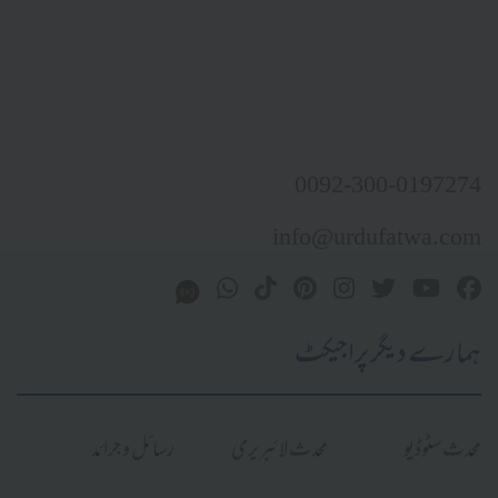
0092-300-0197274
info@urdufatwa.com
ہمارے دیگر پراجیکٹ
محدث سٹوڈیو
محدث لائبریری
رسائل و جرائد