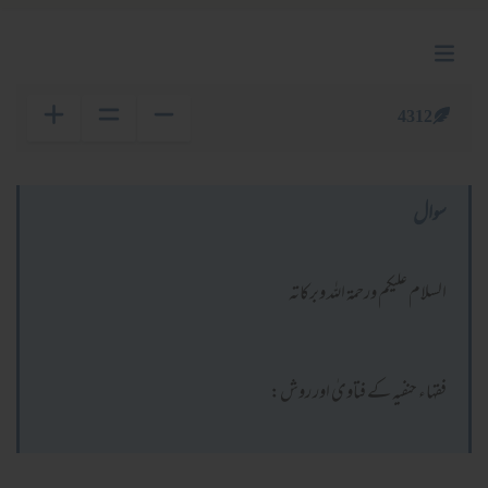
4312
سوال
السلام عليكم ورحمة الله وبركاته
فقہاء حنفیہ کے فتاویٰ اور روش: