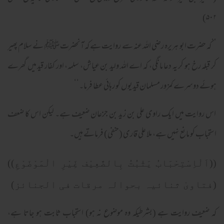
۵۰۲)
’’کہ حضرت ابو ہریرہ رضی اللہ عنہ سے روایت ہے کہ آنحضرت ﷺ نے سلام پھیر
کر قبلہ رخ ہو کر یہ دعا مانگی، کہ اے اللہ ولید بن عیاش، سلمہ، اور کفار قید میں گھرے
ہوئے دوسرے کمزور مسلمان قیدیوں کو رہائی عطا فرما۔‘‘
اس روایت میں ایک راوی علی بن زید بن جزعان ضعیف ہے۔ لیکن اس کا ضعف
استحباب کو مانع نہیں ہے، ملا علی قاری (حنفی) فرماتے ہیں۔
((اَلْاِسْتِحْبَابُ یَثْبُتُ بِالضَّعِیْف غَِیْرِ الْمَوْضَوْعِ))
(فتاویٰ ثنائیہ بحوالہ مرقات فی الجنائز)
کہ ضعیف روایت ہے (بشرطیکہ وہ موضوع نہ ہو) استحباب ثابت ہو جاتا ہے،