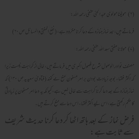
(۶) مولیٰنا مولوی عبد الحئی حنفی رحمہ اللہ:
فرماتے ہیں، بعد نماز جنازہ کے دعا کرنا مکروہ ہے، (نفع المفتی والمسائل ص ۶۰)
(۷) مولانا مفتی سعد اللہ حنفی رحمہ اللہ:
مصنف نوادر الوصول شرح فصول اکبری میں فرماتے ہیں، خالی از کراہت نیست زیرا
کہ اکثر فقہاء بوجہ زیادت بودن بر امر مسنون منع مے کنند (فتاویٰ سعیدیہ ص ۱۳۰) کہ
نماز جنازہ کے بعد دعا کرنا کراہت سے خالی نہیں ہے، کیونکہ یہ دعا امر مسنون پر زیادتی
کا حکم رکھتی ہے، اس لیے اکثر فقہاء اس دعا سے منع کرتے ہیں۔
فرض نماز کے بعد ہاتھ اٹھا کر دعا کرنا حدیث شریف
سے ثابت ہے: