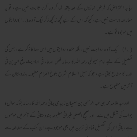
رہا یہ اعتراض کہ فرض نمازوں کے بعد ہاتھ اٹھا کر دعا کرنا ثابت نہیں ہے، تو یہ
معارضہ درست نہیں ہے، کیونکہ اس کے لیے کچھ نہ کچھ ذکر ایک آدھ (؎۱) روایتوں
میں موجود تو ہے۔
(؎۱) ایک آدھ روایت نہیں ِ، بلکہ متعدد روایتوں میں اس دعا کا ذکر ہے، جس کی
تفصیل کے لیے امام سیوطی رحمہ اللہ کا رسالہ فض الدعاء فی احادیث رفع الیدین فی
الدعا کا مطالع کافی ہے، جو کہ سبل السلام شرح بلوغ المرام مطبوعہ ہندوستان کے
آخر میں مطبوع ہے۔
اور سید علامہ محمد بن عبد الرحمٰن بن سلیمان زبیدی یمانی رحمہ اللہ کا رسالہ جو کہ سوال و
جواب کی شکل میں ہے، اور صحیح الصغیر طبرانی مطبوعہ ہندوستانی کے آخر میں موصول
ہے، باقی اس کی تفصیل فتاویٰ نزیریہ میں بھی موجود ہے، ان کتب کے مطالعہ سے