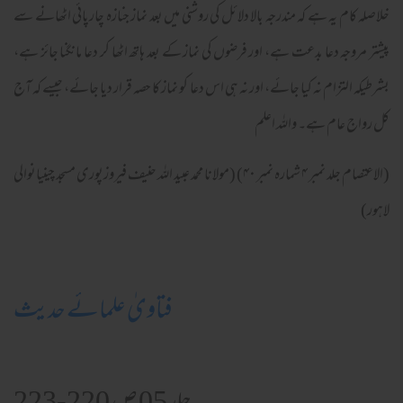
خلاصلہ کام یہ ہے کہ مندرجہ بالا دلائل کی روشنی میں بعد نماز جنازہ چارپائی اٹھانے سے
پیشتر مروجہ دعا بدعت ہے، اور فرضوں کی نماز کے بعد ہاتھ اٹھا کر دعا مانگنا جائز ہے،
بشرطیکہ التزام نہ کیا جائے، اور نہ ہی اس دعا کو نماز کا حصہ قرار دیا جائے، جیسے کہ آج
کل رواج عام ہے۔ واللہ اعلم
(الاعتصام جلد نمبر ۴ شمارہ نمبر ۴۰) (مولانا محمد عبید اللہ حنیف فیروزپوری مسجد چینیانوالی
لاہور)
فتاویٰ علمائے حدیث