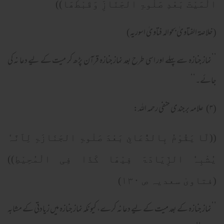
الْمَیْتَ بَعْدِ صَلٰوۃِ الجَنَازَِ وَقَبْطَھَا))
(خلاصۃ الفتاویٰ بحوالہ فتاویٰ اسوریہ)
’’نماز جنازہ سے پہلے اور اسی طرح بعد نماز جنازہ قرآن پڑھ کر میت کے لیے دعا نہ کی
جائے۔‘‘
(۳) علامہ برجندی حنفی رحمہ اللہ:
((لَا یَقُوْمُ بِالدُّعَائِ بَعْدَ صَلٰوۃِ الجَنَازَۃِ لِاَنَّہٗ
یُشْبِہٗ الزِّیَادَۃَ فِیْھَا کَذَا فِی الْمُحِیْطِ))
(فتاویٰ سعدیہ ص ۱۳۰)
’’نماز جنازہ کے بعد میت کے لیے دعا نہ کرے، کیونکہ نماز جنازہ میں زیادتی کے مشابہ