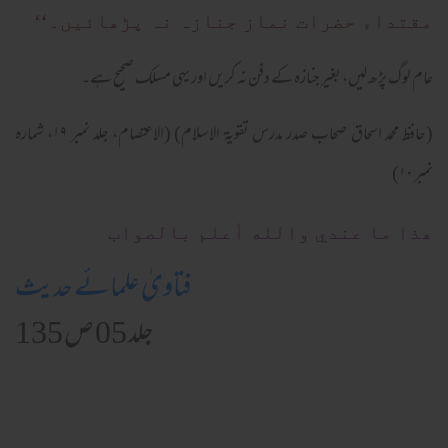
مقتداء حضرات نماز جنازہ نہ پڑھائیں۔‘‘
عام لوگ پڑھ لیں، بغیر جنازہ کے دفن نہ کریں اور یہی مسلک صحیح ہے۔
(حافظ محمد اسحاق صحاب صدر مدرس تقویۃ الاسلام) (الاعتصام، جلد نمبر ۱۹، شمارہ
نمبر ۱۰)
ھذا ما عندي والله أعلم بالصواب
فتاویٰ علمائے حدیث
جلد 05 ص 135