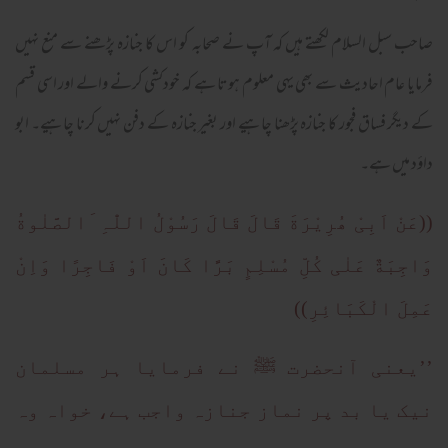
صاحب سبل السلام لکھتے ہیں کہ آپ نے صحابہ کو اس کا جنازہ پڑھنے سے منع نہیں
فرمایا عام احادیث سے بھی یہی معلوم ہوتا ہے کہ خودکشی کرنے والے اور اسی قسم
کے دیگر فساق فجور کا جنازہ پڑھنا چاہیے اور بغیر جنازہ کے دفن نہیں کرنا چاہیے۔ ابو
داؤد میں ہے۔
((عَنْ اَبِیْ ھُرِیْرَةَ قَالَ قَالَ رَسُوْلُ اللّٰہِ َالصَّلٰوةُ
وَاجِبَةٌ عَلٰی کُلِّ مُسْلِمٍ بَرًّا کَانَ اَوْ فَاجِرًا وَاِنْ
عَمِلَ الْکَبَائِرِ))
’’یعنی آنحضرت ﷺ نے فرمایا ہر مسلمان
نیک یا بد پر نماز جنازہ واجب ہے، خواہ وہ