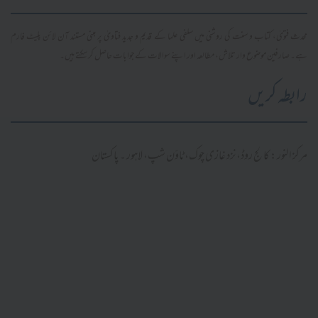
محدث فتویٰ، کتاب و سنت کی روشنی میں سلفی علما کے قدیم و جدید فتاویٰ پر مبنی مستند آن لائن پلیٹ فارم
ہے۔ صارفین موضوع وار تلاش، مطالعہ اور اپنے سوالات کے جوابات حاصل کر سکتے ہیں۔
رابطہ کریں
مرکز النور: کالج روڈ، نزد غازی چوک، ٹاؤن شپ، لاہور ۔ پاکستان