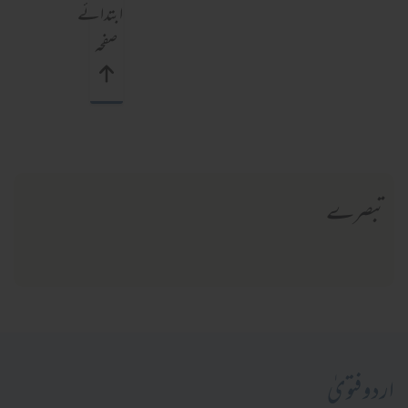
ابتدائے
صفحہ
تبصرے
اردو فتویٰ