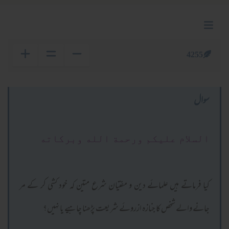
4255
سوال
السلام عليكم ورحمة الله وبركاته
کیا فرماتے ہیں علمائے دین و مفتیان شرع متین کہ خود کشی کر کے مر
جانے والے شخص کا جنازہ ازروئے شریعت پڑھنا چاہیے یا نہیں؟