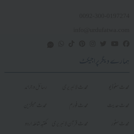
0092-300-0197274
info@urdufatwa.com
ہمارے دیگر پراجیکٹ
محدث سٹوڈیو
محدث لائبریری
رسائل و جرائد
محدث حدیث
محدث فورم
محدث میگزین
محدث سٹور
محدث قرآن لائبریری
مکتبہ شاملہ اردو