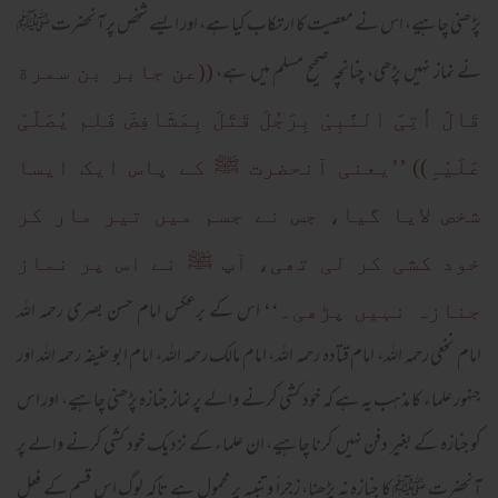
پڑھنی چاہیے، اس نے معصیت کا ارتکاب کیا ہے، اور ایسے شخص پر آنحضرت ﷺ
نے نماز نہیں پڑھی، چنانچہ صحیح مسلم میں ہے،
((عن جابر بن سمرة
قَالَ اُتِیَ النَّبِیْ بِرَجُلَ قَتَلَ بِمَشَافِضَ فَلم یُصَلّیْ
عَلَیْہِ))
’’یعنی آنحضرت ﷺ کے پاس ایک ایسا
شخص لایا گیا، جس نے جسم میں تیر مار کر
خود کشی کر لی تھی، آپ ﷺ نے اس پر نماز
اس کے برعکس امام حسن بصری رحمہ اللہ
جنازہ نہیں پڑھی۔‘‘
امام نخعی رحمہ اللہ، امام قتادہ رحمہ اللہ، امام مالک رحمہ اللہ، امام ابو حنیفہ رحمہ اللہ اور
جنہور علماء کا مذہب یہ ہے کہ خود کشی کرنے والے پر نماز جنازہ پڑھنی چاہیے، اور اس
کو جنازہ کے بغیر دفن نہیں کرنا چاہیے، ان علماء کے نزدیک خود کشی کرنے والے پر
آنحضرت ﷺ کا جنازہ نہ پڑھنا، زجراً و تنبیہ پر محمول ہے تاکہ لوگ اس قسم کے فعل