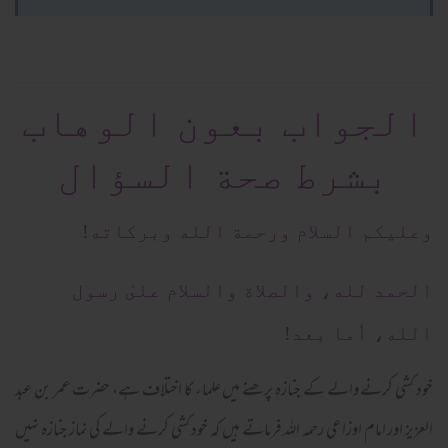
الجواب بعون الوهاب
بشرط صحة السؤال
وعلیکم السلام ورحمة الله وبرکاته!
الحمد لله، والصلاة والسلام علىٰ رسول
الله، أما بعد!
خود کشی کرنے والے کے جنازہ پرھنے میں علماء کا اختلاف ہے، حضرت عمر بن عبد
العزیز اور امام اوزاعی رحمہ اللہ فرماتے ہیں کہ خود کشی کرنے والے کی نماز جنازہ نہیں