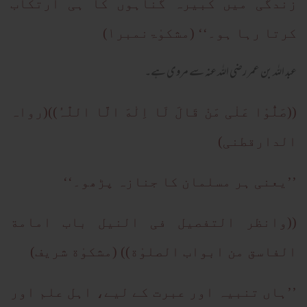
زندگی میں کبیرہ گناہوں کا ہی ارتکاب
کرتا رہا ہو۔‘‘ (مشکوٰۃنمبر۱)
عبد اللہ بن عمر رضی اللہ عنہ سے مروی ہے۔
((صَلُّوْا عَلٰی مَنْ قَالَ لَا اِلٰهَ الَّا اللّٰہُ))(رواہ
الدارقطنی)
’’یعنی ہر مسلمان کا جنازہ پڑھو۔‘‘
((وانظر التفصیل فی النیل باب امامة
الفاسق من ابواب الصلوٰة)) (مشکوٰة شریف)
’’ہاں تنبیہ اور عبرت کے لیے، اہل علم اور