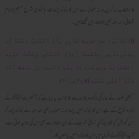
کا ارتکاب نہ کریں ورنہ صحابہ نے اس کا جنازہ پڑھا تھا، (نووی شرح مسلم) امام
شوکانی رحمہ اللہ نیل الاوطار میں لکھتے ہیں۔
((اَجَابُوْا عَنْ حَدِیْثِ جَابِرٍ بِاَنَّ النَّبِیَّ اِنّمَا لَمْ
یُصَلّوعَلَیْهِ بِنَفْسِه زَجْرًا لِلنَّاسِ وَصَلَّتْ عَلَیْهِ
الصَّحَابَةُ وَیؤیّده مَا عِنْدَ النسائِیْ بلفظ اَمَّا
فَلَا اُصَلِّیْ عَلَیْهِ))(ج۴ ص ۴۱)
’’یعنی علماء نے جابر کی مذکورہ بالا حدیث کا جواب یہ دیا ہے کہ آنحضرت ﷺ نے
زجر و توبیخ کے لیے اس کا جنازہ نہیں پڑھا ورنہ صحابہ رضی اللہ عنہ نے جنازہ پڑھ کر
اس کو دفن کیا تھا، چنانچہ نسائی شریف کے ان الفاظ سے بھی اس کی تائید ہوتی ہے،
آپ ﷺ نے فرمایا میں اس کا جنازہ نہیں پڑھوں گا۔‘‘