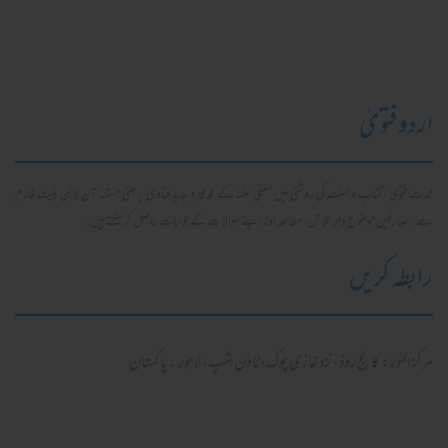
اردو فتویٰ
محدث فتویٰ، کتاب و سنت کی روشنی میں سلفی علما کے قدیم و جدید فتاویٰ پر مبنی مستند آن لائن پلیٹ فارم
ہے۔ صارفین موضوع وار تلاش، مطالعہ اور اپنے سوالات کے جوابات حاصل کر سکتے ہیں۔
رابطہ کریں
مرکز النور: کالج روڈ، نزد غازی چوک، ٹاؤن شپ، لاہور ۔ پاکستان