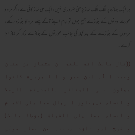
ہر ایک جنازہ پر الگ الگ نماز پڑھنی ضروری نہیں، ایک ہی نماز کافی ہے، اگر مرد و
عورت دونوں کے جنازے جمع ہوں تو امام اپنے آگے پہلے مرد کا جنازہ رکھے،
مردوں کے جنازے کے بعد قبلہ کی جانب عورتوں کے جنازے رکھ کر نماز ادا
کرے۔
((قال مالك انه بلغه ان عثمان بن عفان
وعبد اللّٰہ ابن عمر و ابا ھریرة کانوا
یصلون علی الجنائز بالمدینة الرجلا
والنساء فیجعلون الرجال مما یلی الامام
والنساء مما یلی القبلة (مؤطا مالك)
واخرج ابو داؤد بسندہ عن عمار مولی