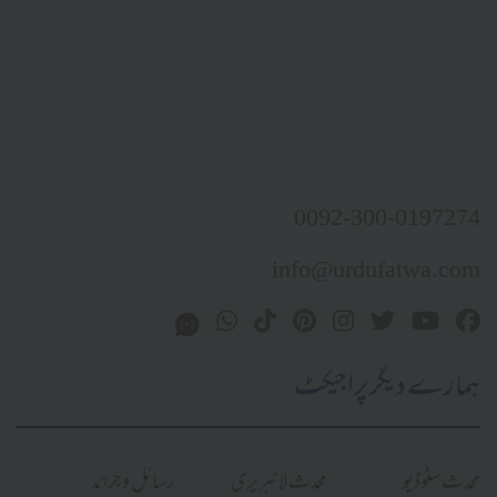
0092-300-0197274
info@urdufatwa.com
ہمارے دیگر پراجیکٹ
محدث سٹوڈیو
محدث لائبریری
رسائل و جرائد