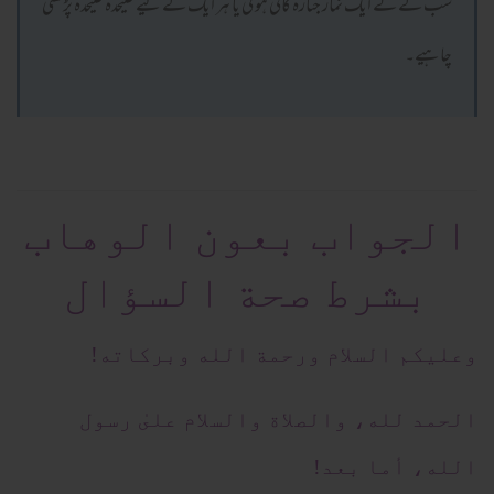
سب کے لے ایک نماز جنازہ کافی ہو گی یا ہر ایک کے لیے علیحدہ علیحدہ پڑھنی
چاہیے۔
الجواب بعون الوهاب
بشرط صحة السؤال
وعلیکم السلام ورحمة الله وبرکاته!
الحمد لله، والصلاة والسلام علىٰ رسول
الله، أما بعد!