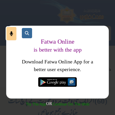
Fatwa Online
is better with the app
Download Fatwa Online App for a
عبادات
نماز
کتب فتاوی
better user experience.
نماز جنازہ
فتاوی علمائے حدیث جلد 5
(60) اگر ایک ہی وقت مرد و عورت کے پانچ سات
OR
Try The App
Continue On The Web
جنازے جمع ہو جائیں