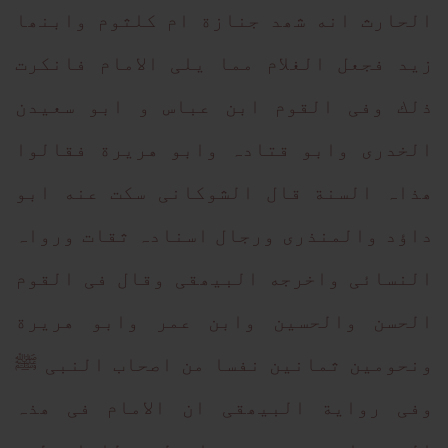
الحارث انه شھد جنازة ام کلثوم وابنھا
زید فجعل الغلام مما یلی الامام فانکرت
ذلك وفی القوم ابن عباس و ابو سعیدن
الخدری وابو قتادہ وابو هریرة فقالوا
ھذاہ السنة قال الشوکانی سکت عنه ابو
داؤد والمنذری ورجال اسنادہ ثقات ورواہ
النسائی واخرجه البیھقی وقال فی القوم
الحسن والحسین وابن عمر وابو هریرة
ونحومین ثمانین نفسا من اصحاب النبی ﷺ
وفی روایة البیھقی ان الامام فی ھذہ