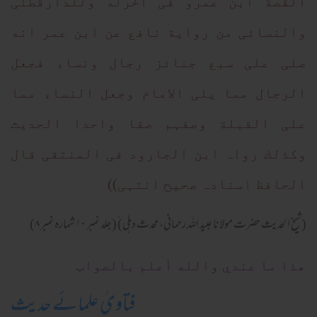
القصة ابن عمرو فی اخرله وللدارقطنی
والنسائی من روایة نافع عن ابن عمر انه
صلی علی سبع جنائز رجال ونساء فجعل
الرجال مما یلی الامام وجعل النساء مما
علی القبلة وصفہم صفا واحدا الحدیث
وکذلك رواہ ابن الجارود فی المنتقی قال
الحافظ اسنادہ صحیح انتہی))
(شیخ الحدیث حضرت مولانا عبید اللہ رحمانی، محدث دہلی) ّ(جلد نمبر ۱۰ شمارہ نمبر ۸)
ھذا ما عندي والله أعلم بالصواب
فتاویٰ علمائے حدیث