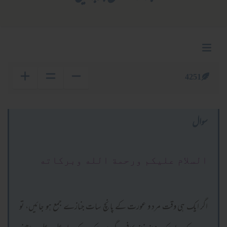
4251
سوال
السلام عليكم ورحمة الله وبركاته
اگر ایک ہی وقت مرد و عورت کے پانچ سات جنازے جمع ہو جائیں، تو