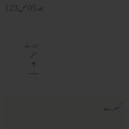
جلد 05 ص 123
ابتدائے
صفحہ
تبصرے