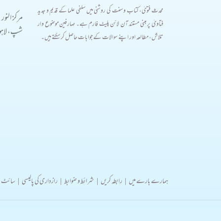
محدث فتویٰ، کتاب و سنت کی روشنی میں سلفی علما کے قدیم و جدید
مرکز النور
فتاویٰ پر مبنی مستند آن لائن پلیٹ فارم ہے۔ صارفین موضوع وار
شپ، لاہور
تلاش، مطالعہ اور اپنے سوالات کے جوابات حاصل کر سکتے ہیں۔
ہمارے بارے میں
|
رابطہ کریں
|
شرائط و ضوابط
|
رازداری کی پالیسی
|
سائٹ 