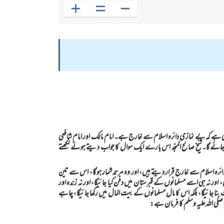
ہی ہے کہ بے نمازی دائرہ اسلام سے خارج ہے۔ امام مالک اور امام شافعی
 کیا جائے گا۔شیخ صالح المنجد اس بارے ایک سوال کا جواب دیتے ہوئے لکھتے
ر دائرہ اسلام سے خارج قرار ديتے ہيں، اور وہ مرتد شمار ہو گا، اس سے تين
يگى، اور نہ ہى اسے مسلمانوں كے قبرستان ميں دفن كيا جائيگا، اور نہ زندہ اور
بنا جائيگا، بلكہ اس كا مال مسلمانوں كے بيت المال ميں ركھا جائيگا، چاہے
لى اللہ عليہ وسلم كا فرمان ہے: