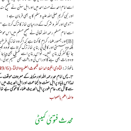
اسے امام احمد نے مسند احمد ميں اور اہل سنن نے صحيح سن
اور نبى كريم صلى اللہ عليہ وسلم كا يہ بھى فرمان ہے:
" آدمى اور كفر و شرك كے درميان نماز كا ترك كرنا ہے "
اسے امام مسلم رحمہ اللہ تعالى نے صحيح مسلم ميں اس
[B]اور جمہور علماء كرام كا كہنا ہے كہ اگر وہ نماز 
بلكہ وہ سستى اور كاہلى كى بنا پر نماز ترك كرتا ہے تو وہ
جائيگا كفر كى بنا پر نہيں۔تو اس بنا پر اسے غسل بھى ديا 
وہ وراث بھى بنے گا اور اس كى وراثت بھى تقسيم ہو گى، اج
ماخوذ از:
فتاوى اللجنة الدائمة للبحوث العلميةوالافتاء ( 6 / 49 )۔
٣۔ پس امام حمد رحمہ اللہ اور حنابلہ کے معروف موقف 
لہذا اس بنیاد پر اہل سنت والجماعت اور اہل الحدیث م
سے قائل ہو۔عام طور پر اہل الحدیث علماء کا فتوی بے نما
واللہ اعلم بالصواب
محدث فتویٰ کمیٹی