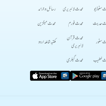
ث سٹوڈیو
محدث لائبریری
رسائل و جرائد
ث حدیث
محدث فورم
محدث میگزین
محدث قرآن
ث سٹور
مکتبہ شاملہ اردو
لائبریری
ث خطیب
محدث گیلری