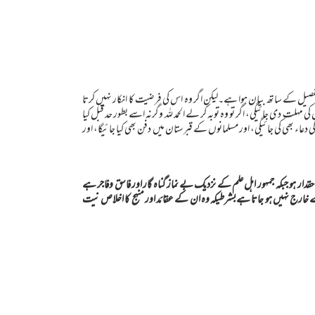
 تفصيل كے ساتھ بيان ہوا ہے۔ليكن اگر وہ اس كى فرضيت كا انكار نہيں كرتا
مہلت دى جائيگى، اگر تو وہ توبہ كر لے الحمد للہ وگرنہ اسے بطور حد قبل كيا
 دعاء بھى كى جائيگى، اور مسلمانوں كے قبرستان ميں دفن بھى كيا جائيگا، اور
ار ہو جبکہ جمہور اہل علم کے نزدیک بے نماز گناہ گار اور فاسق وفاجر ہے
خارج نہیں ہو جاتا ہےبشرطیکہ وہ ان کے عقائد اور منہج کا اخلاص نیت