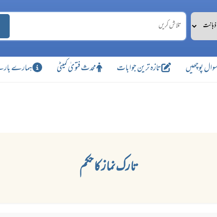
وال پوچھیں
تازہ ترین جوابات
محدث فتویٰ کمیٹی
ہمارے بارے
تارک نماز کا حکم