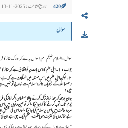
420
تاریخ اشاعت : 2025-11-13
سوال
سوال: السلام عليكم . ميرا سوال یہ ہے کہ تارك نماز كافر 
جواب: ١۔ اہل علم کا اس بات پر تو اتفاق ہے کہ نماز کا منکر دائرہ اسلام سے خارج ہے۔
٢۔ لیکن اہل علم میں اس مسئلہ میں اختلاف ہے کہ بے 
رحمہما اللہ کے نزدیک دائرہ اسلام سے خارج تو نہیں ہے ل
ہیں:
جان بوجھ كر عمدا نماز ترك كرنے والا مسلمان اگر نماز كى
يوم تك توبہ كرنے كا كہا جائيگا، اگر تو تين دنوں ميں اس نے
مردہ حالت ميں اس پر سلام كيا جائيگا، اور اس كى بخشش او
بے نمازوں كى كثرت ہو يا قلت، حكم ايك ہى ہے ان كى قلت 
" ہمارے اور ان كے درميان عہد نماز ہے، چنانچہ جس نے 