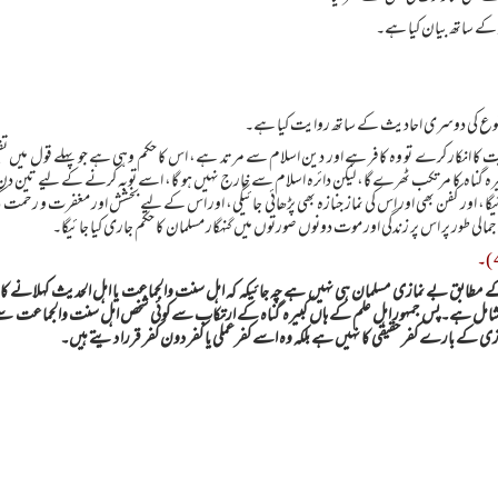
د كے ساتھ بيان كيا ہے۔
 موضوع كى دوسرى احاديث كے ساتھ روايت كيا ہے۔
كى فرضيت كا انكار كرے تو وہ كافر ہے اور دين اسلام سے مرتد ہے، اس كا حكم وہى ہے جو پہلے قول ميں
 كبيرہ گناہ كا مرتكب ٹھرے گا، ليكن دائرہ اسلام سے خارج نہيں ہو گا، اسے توبہ كرنے كے ليے تين دن كى 
جائيگا، اور كفن بھى اور اس كى نماز جنازہ بھى پڑھائى جائيگى، اور اس كے ليے بخشش اور مغفرت و رحمت كى
مالى طور پر اس پر زندگى اور موت دونوں صورتوں ميں گنہگار مسلمان كا حكم جارى كيا جائيگا۔
کے مطابق بے نمازی مسلمان ہی نہیں ہے چہ جائیکہ کہ اہل سنت والجماعت یا اہل الحدیث کہلانے کا حقد
یں شامل ہے۔پس جمہور اہل علم کے ہاں کبیرہ گناہ کے ارتکاب سے کوئی شخص اہل سنت والجماعت سے 
زی کے بارے کفر حقیقی کا نہیں ہے بلکہ وہ اسے کفرعملی یا کفر دون کفر قررا دیتے ہیں۔