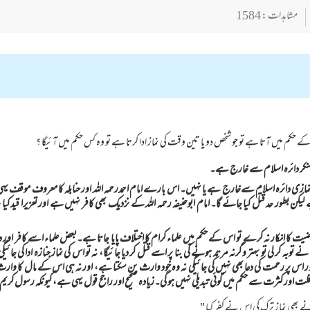
مشاہدات : 1584
کے حكم میں آتا ہے تو جو شخص دو يا تين وقت کی نماز ادا كرتا ہے تو وه كس حكم میں آئيگا ؟
نمازی دائرہ اسلام سےخارج ہے یا نہیں۔ اس بارے امام احمدرحمہ اللہ اور حنابلہ کا معروف موقف ی
یکن بطور حد قتل کیا جائے گا۔ امام ابوحنیفہ رحمہ اللہ کے نزدیک بھی کافر نہیں ہے اور تعزیرا قید
 فرضيت كا انكار نہ كرے تو اس كے حكم ميں علماء كرام كا اختلاف پايا جاتا ہے۔بعض علماء اسے كافر او
 توبہ كر لى تو بہتر وگرنہ مرتد ہونے كى بنا پر اسے قتل كر ديا جائيگا، نہ تو اس كى نماز جنازہ ادا كى جائ
ر اس پر رحمت كى دعا بھى نہيں كى جائيگى نہ وہ خود وارث بن سكتا ہے، اور نہ ہى اس كے مال كا وارث 
اور كثرت سے حكم ميں كوئى تبديلى نہيں ہو گى۔زيادہ صحيح اور راجح قول يہى ہے، كيونكہ رسول كريم ص
بھى نماز ترك كى اس نے كفر كيا "