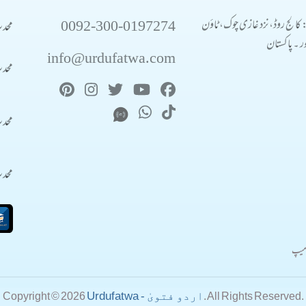
0092-300-0197274
محد
: کالج روڈ، نزد غازی چوک، ٹاؤن
 ۔ پاکستان
info@urdufatwa.com
محد
محد
محد
میپ
Urdufatwa - اردو فتویٰ
Copyright © 2026
. All Rights Reserved.