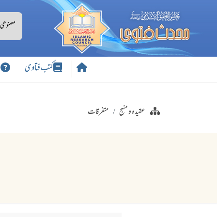
کتب فتاوی
س
عقیدہ و منہج
متفرقات