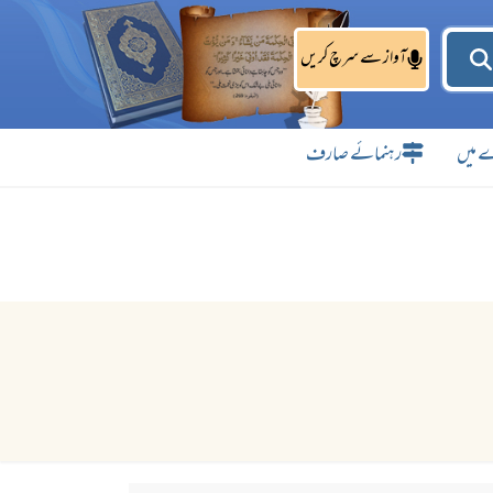
آواز سے سرچ کریں
 میں
رہنمائے صارف