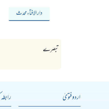
دار الافتاء محدث
تبصرے
اردو فتویٰ
رابطہ 