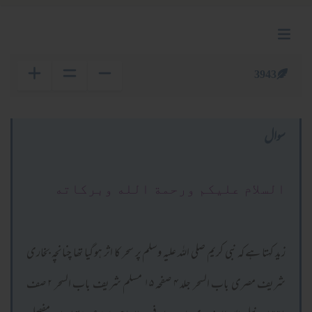
3943
سوال
السلام عليكم ورحمة الله وبركاته
زید کہتا ہے کہ نبی کریم صلی اللہ علیہ وسلم پر سحر کا اثر ہو گیا تھا چنانچہ بخاری
شریف مصری باب السحر جلد ۴ صفحہ ۱۵ مسلم شریف باب السحر ۲ صف