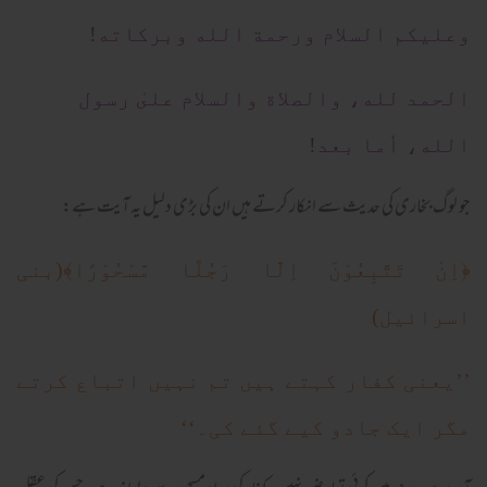
وعلیکم السلام ورحمة الله وبرکاته!
الحمد لله، والصلاة والسلام علىٰ رسول
الله، أما بعد!
جو لوگ بخاری کی حدیث سے انکار کرتے ہیں ان کی بڑی دلیل یہ آیت ہے:
﴿اِنْ تَتَّبِعُوْنَ اِلَّا رَجُلًا مَّسْحُوْرًا﴾(بنی
اسرائیل)
’’یعنی کفار کہتے ہیں تم نہیں اتباع کرتے
مگر ایک جادو کیے گئے کی۔‘‘