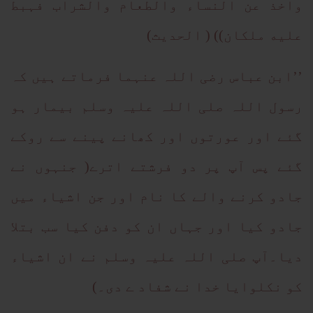
واخذ عن النساء والطعام والشراب فہبط
علیه ملکان)) ( الحدیث)
’’ابن عباس رضی اللہ عنہما فرماتے ہیں کہ
رسول اللہ صلی اللہ علیہ وسلم بیمار ہو
گئے اور عورتوں اور کھانے پینے سے روکے
گئے پس آپ پر دو فرشتے اترے( جنہوں نے
جادو کرنے والے کا نام اور جن اشیاء میں
جادو کیا اور جہاں ان کو دفن کیا سب بتلا
دیا۔آپ صلی اللہ علیہ وسلم نے ان اشیاء
کو نکلوایا خدا نے شفاد ے دی۔)