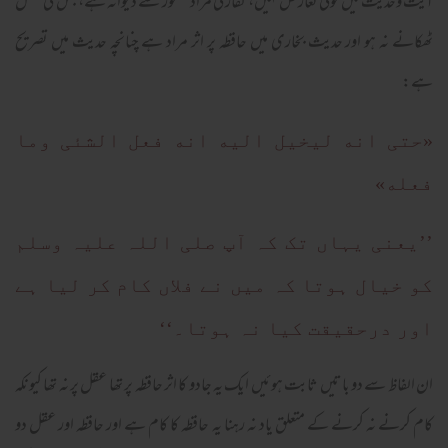
آیت وحدیث میں کوئی تعارض نہیں، کفار کی مراد مسحور سے دیوانہ ہے، جس کی عقل
ٹھکانے نہ ہو اور حدیث بخاری میں حافظہ پر اثر مراد ہے چنانچہ حدیث میں تصریح
ہے:
«حتی انه لیخیل الیه انه فعل الشئی وما
فعله»
’’یعنی یہاں تک کہ آپ صلی اللہ علیہ وسلم
کو خیال ہوتا کہ میں نے فلاں کام کر لیا ہے
اور درحقیقت کیا نہ ہوتا۔‘‘
ان الفاظ سے دو باتیں ثابت ہوئیں ایک یہ جادو کا اثر حافظہ پر تھا عقل پر نہ تھا کیونکہ
کام کرنے نہ کرنے کے متعلق یاد نہ رہنا یہ حافظہ کا کام ہے اور حافظہ اور عقل دو