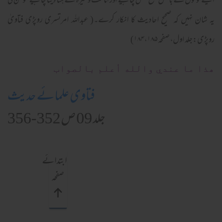
ایسے لوگوں سے بالکل قطع تعلق چاہیے اور امامت وغیرہ سے ہٹا دینا چاہیے مومن کی
یہ شان نہیں کہ صحیح احادیث کا انکار کرے۔( عبداللہ امرتسری روپڑی فتاویٰ
روپڑی:جلد اول، صفحہ ۱۸۴،۱۸۵)
ھذا ما عندي والله أعلم بالصواب
فتاوی علمائے حدیث
جلد 09 ص 352-356
ابتدائے
صفحہ