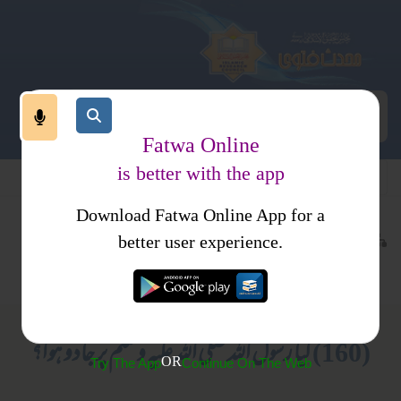
Fatwa Online
is better with the app
Download Fatwa Online App for a
عقیدہ و منہج
ایمانیات
کتب فتاوی
better user experience.
متفرقات
فتاوی علمائے حدیث جلد 9
(160) کیا رسول اللہ صلی اللہ علیہ وسلم پر جادو ہوا؟
OR
Try The App
Continue On The Web