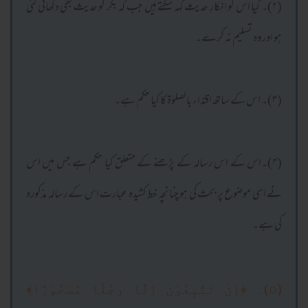
(۲)۔ کیا اس کو انکارِ حدیث کہہ سکتے ہیں جب کہ بکر کو حدیث بھی دکھائی گئی
ہو اور وہ تسلیم نہ کرے۔
(۳)۔ اس کے ساتھ اقتداء بالصلوٰۃ کا کیا حکم ہے۔
(۴)۔اس کے اس رسالہ کے پڑھنے کے متعلق کیا حکم ہے جس میں اس
نے اسی موضوع پر بحث کی ہو چنانچہ خط کشیدہ عبارت اس کے رسالہ مذکورہ
کی ہے۔
(۵)۔ ﴿اِنْ تَتَّبِعُوْنَ اِلَّا رَجُلًا مَّسْحُوْرًا﴾