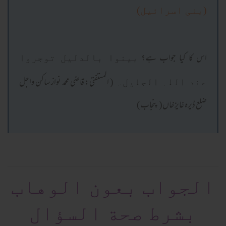
(بنی اسرائیل)
اس کا کیا جواب ہے؟
بینوا بالدلیل توجروا
( المستفتی: قاضی محمد نواز ساکن واجل
عند اللہ الجلیل۔
ضلع ڈیرہ غایزخاں( پنجاب)
الجواب بعون الوهاب
بشرط صحة السؤال