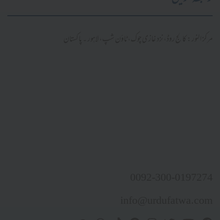
مرکز النور: کالج روڈ، نزد غازی چوک، ٹاؤن شپ، لاہور ۔ پاکستان
0092-300-0197274
info@urdufatwa.com