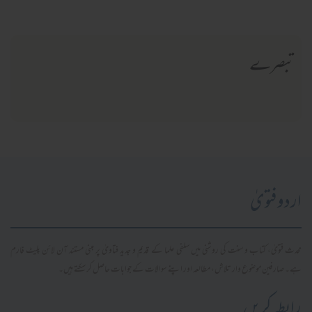
تبصرے
اردو فتویٰ
محدث فتویٰ، کتاب و سنت کی روشنی میں سلفی علما کے قدیم و جدید فتاویٰ پر مبنی مستند آن لائن پلیٹ فارم
ہے۔ صارفین موضوع وار تلاش، مطالعہ اور اپنے سوالات کے جوابات حاصل کر سکتے ہیں۔
رابطہ کریں