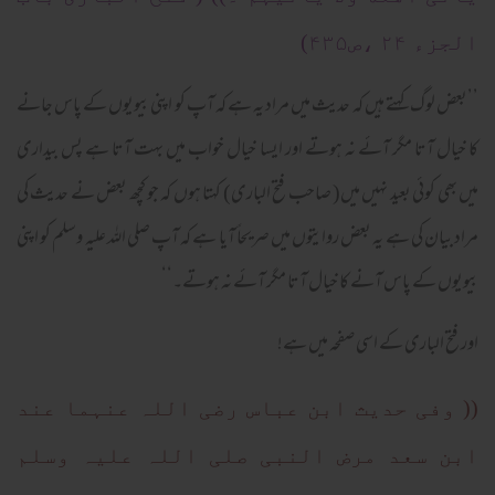
الجزء ۲۴ ،ص۴۳۵)
’’بعض لوگ کہتے ہیں کہ حدیث میں مراد یہ ہے کہ آپ کو اپنی بیویوں کے پاس جانے
کا خیال آتا مگر آئے نہ ہوتے اور ایسا خیال خواب میں بہت آتا ہے پس بیداری
میں بھی کوئی بعید نہیں میں( صاحب فتح الباری) کہتا ہوں کہ جو کچھ بعض نے حدیث کی
مراد بیان کی ہے یہ بعض روایتوں میں صریحاً آیا ہے کہ آپ صلی اللہ علیہ وسلم کو اپنی
بیویوں کے پاس آنے کا خیال آتا مگر آئے نہ ہوتے۔‘‘
اور فتح الباری کے اسی صفحہ میں ہے!
(( وفی حدیث ابن عباس رضی اللہ عنہما عند
ابن سعد مرض النبی صلی اللہ علیہ وسلم