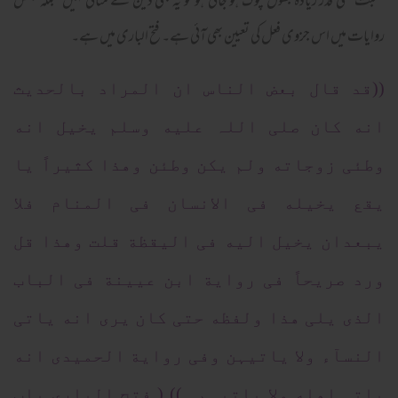
نسبت کسی قدر زیادہ بھول چوک ہو جاتی ہو تو یہ بھی دین کے منافی نہیں‘ بلکہ بعض
روایات میں اس جزوی فعل کی تعیین بھی آئی ہے۔ فتح الباری میں ہے۔
((قد قال بعض الناس ان المراد بالحدیث
انه کان صلی اللہ علیه وسلم یخیل انه
وطئی زوجاته ولم یکن وطئن وهذا کثیراً یا
یقع یخیله فی الانسان فی المنام فلا
یبعدان یخیل الیه فی الیقظة قلت وهذا قل
ورد صریحاً فی روایة ابن عیینة فی الباب
الذی یلی هذا ولفظه حتی کان یری انه یاتی
النسآء ولا یاتیہن وفی روایة الحمیدی انه
یاتی اهله ولا یاتیہم ۔)) ( فتح الباری باب