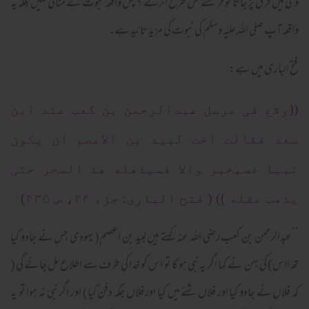
وحی میں فرق پڑ جاتا تو فرشتے کس طرح اترتے ؟ پس واقعہ نبوت کے منافی نہیں بلکہ یہ
واقعہ آپ صلی اللہ علیہ وسلم کی نبوت کی مزید تائید ہے۔
فتح الباری میں ہے:
((وقع فی مرسل عبدالرحمن بن کعب عند ابن
سعد فقالت اخت لبید بن الاعصم ان یکون
نبیا فسیخبر والا فسیذهله هذ السحر حتی
یذهب عقله )) ( فتح الباری: جزء ۲۴، ص ۴۳۵)
’’عبدالرحمن بن کعب رضی اللہ عنہ کہتے ہیں لبید بن اعصم( یہودی جس نے جادو کیا
تھ ااس) کی بہن نے کہا اگر یہ نبی ہو گا تو اس کو خدا کی طرف سے اطلاع مل جائے گی (
کہ فلاں نے جادو کیا اور فلاں شئے میں کیا اور فلاں جگہ دفن کیا) اور اگر نبی نہ ہوا تو یہ