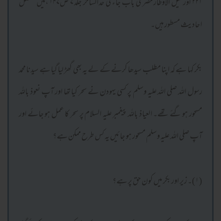
۲۲۱ اور نیل الاوطار مصری باب جاء فی حدالساحر جلد ۷ ص۱۴۷ ،میں مفصل
احادیث مسطور ہیں۔
بکر کہا ہے کہ اپنا مطلب سیدھا کرنے کے لے یہ بھی گھڑ لیا گیا ہے سیدنا محمد
رسول اللہ صلی اللہ علیہ وسلم پر کسی یہودن نے سحر کیا تھا اور آپ نعوذ باللہ
مسحور ہو گئے تھے۔ العیاذ باللہ پیغمبر علیہ السلام پر سحر کا عمل ہو جائے اور
آپ صلی اللہ علیہ وسلم مسحور ہو جائیں یہ کس طرح ممکن ہے؟
(۱)۔ زیر اور بکر میں کون حق پر ہے؟