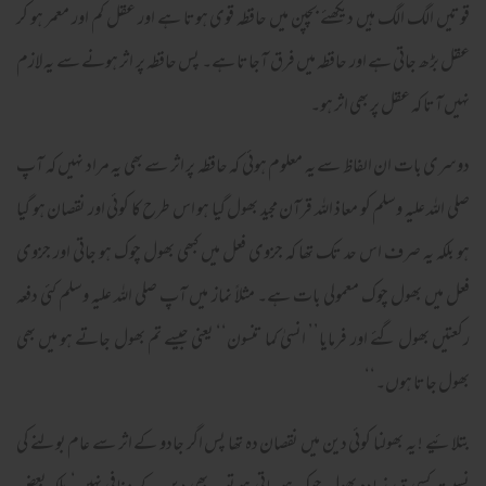
قوتیں الگ الگ ہیں دیکھئے بچپن میں حافظہ قوی ہوتا ہے اور عقل کم اور معمر ہو کر
عقل بڑھ جاتی ہے اور حافظہ میں فرق آجاتا ہے۔ پس حافظہ پر اثر ہونے سے یہ لازم
نہیں آتا کہ عقل پر بھی اثر ہو۔
دوسری بات ان الفاظ سے یہ معلوم ہوئی کہ حافظہ پر اثر سے بھی یہ مراد نہیں کہ آپ
صلی اللہ علیہ وسلم کو معاذ اللہ قرآن مجید بھول گیا ہو اس طرح کا کوئی اور نقصان ہو گیا
ہو بلکہ یہ صرف اس حد تک تھا کہ جزوی فعل میں کبھی بھول چوک ہو جاتی اور جزوی
فعل میں بھول چوک معمولی بات ہے۔ مثلاً نماز میں آپ صلی اللہ علیہ وسلم کئی دفعہ
رکعتیں بھول گئے اور فرمایا’’ انسیٰ کما تنسون‘‘ یعنی جیسے تم بھول جاتے ہو میں بھی
بھول جاتا ہوں۔‘‘
بتلائیے ! یہ بھولنا کوئی دین میں نقصان دہ تھا پس اگر جادو کے اثر سے عام بولنے کی