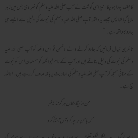
کا مقصد پورا ہو چکا ، نیز اسی گوشت نے آپ صلی اللہ علیہ وسلم کو خبر دی جس میں زہر
ملایا گیا تھا پس جیسے یہ واقعہ آپ صلی اللہ علیہ وسلم کی نبوت کی دلیل ہے ایسے ہی
جادو کا واقعہ ہے۔‘‘
ناظرین خیال فرمائیں کہ جادو کرنے والے دشمن تو اس واقعہ کو آپ صلی اللہ علیہ
وسلم کی نبوت کی دلیل بناتے ہیں اور آپ کے نام لیوا کلمہ گو مسلمان اس کو نبوت
کے منافی سمجھ کر آپ صلی اللہ علیہ وسلم کی احادیث پر ہاتھ صاف کر رہے ہیں۔ انا للہ
سچ ہے۔
من از بیگا نکاں ہرگز نہ نالم
کہ بامن ہرچہ کردآں آشنا کرد