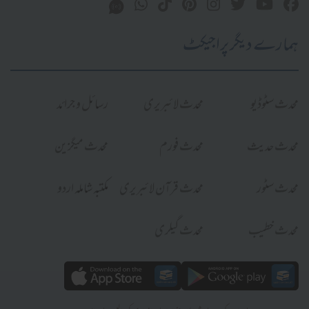
ہمارے دیگر پراجیکٹ
محدث سٹوڈیو
محدث لائبریری
رسائل و جرائد
محدث حدیث
محدث فورم
محدث میگزین
محدث سٹور
محدث قرآن لائبریری
مکتبہ شاملہ اردو
محدث خطیب
محدث گیلری