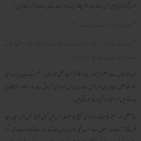
اور فتح الباری میں اس سے چند سطر پہلے ایک روایت کے یہ الفاظ ذکر کئے ہیں:
’’حتی کاد ینکربصرہ‘‘
’’یعنی جادو کے اثر سے قریب تھا کہ آپ کی
بصارت میں فرق آجائے۔‘‘
ان روایتوں سے معلوم ہوا کہ جادو کا اثر آپ صلی اللہ علیہ وسلم کے بدن پر ایسا ہی
ہوا تھا جیس یظاہری امراض سے بدن میں کمزوری آجاتی ہے اور اعضاء ڈھیلے پڑ
جاتے ہیں اور اشیاء وغیرہ بند ہو جاتی ہیں۔
رہا عقل اور سمجھ کا معاملہ اور وحی تبلیغ کا سلسلہ اس میں کوئی فرق نہیں آیا اسی لیے
فرشتے اترے اور انہوں نے سب کچھ بتا دیا یہاں تک کہ خدا نے شفا دے دی، اگر