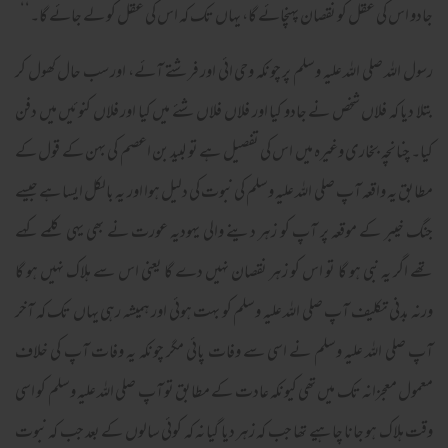
جادو اس کی عقل کو نقصان پہنچائے گا، یہاں تک کہ اس کی عقل کو لے جائے گا۔‘‘
رسول اللہ صلی اللہ علیہ وسلم پر چونکہ وحی ائی اور فرشتے آئے، اور سب حال کھول کر
بتلا دیا کہ فلاں شخص نے جادو کیا اور فلاں فلاں شئے میں کیا اور فلاں کنوئیں میں دفن
کیا۔ چنانچہ بخاری وغیرہ میں اس کی تفصیل ہے تو لبید بن اعصم کی بہن کے قول کے
مطابق یہ واقعہ آپ صلی اللہ علیہ وسلم کی نبوت کی دلیل ہوا اور یہ بالکل ایسا ہے جیسے
جنگ خیبر کے موقعہ پر آپ کو زہر دینے والی یہودیہ عورت نے بھی یہی کلمے کہے
تھے اگر یہ نبی ہو گا تو اس کو زہر نقصان نہیں دے گا یعنی اس سے ہلاک نہیں ہو گا
ورنہ بدنی تکلیف آپ صلی اللہ علیہ وسلم کو بہت ہوئی اور ہمیشہ رہی یہاں تک کہ آخر
آپ صلی اللہ علیہ وسلم نے اسی سے وفات پائی مگر چونکہ یہ وفات آپ کی خلاف
معمول معجزانہ تک میں تھی کیونکہ عادت کے مطابق تو آپ صلی اللہ علیہ وسلم کو اسی
وقت ہلاک ہو جانا چاہیے تھا جب کہ زہر دیا گیا نہ کہ کوئی سالوں کے بعد جب کہ نبوت