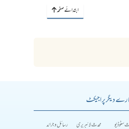
ابتدائے صفحہ
رے دیگر پراجیکٹ
ث سٹوڈیو
محدث لائبریری
رسائل و جرائد