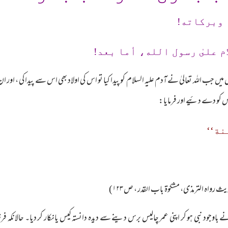
 وبرکاته!
م علىٰ رسول الله، أما بعد!
میں جب اللہ تعالیٰ نے آدم علیہ السلام کو پیدا کیا تو اس کی اولاد بھی اس سے پیدا کی ، اور 
س کو دے دئیے اور فرمایا:
نة‘‘
یث رواہ الترمذی، مشکوۃ باب القدر ، ص ۱۲۳)
جود نبی ہو کر اپنی عمر چالیس برس دینے سے دیدہ دانستہ کیس یانکار کر دیا۔ حالانکہ فرشتہ 