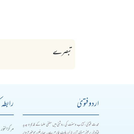
تبصرے
اردو فتویٰ
رابطہ 
محدث فتویٰ، کتاب و سنت کی روشنی میں سلفی علما کے قدیم و جدید
مرکز النور
فتاویٰ پر مبنی مستند آن لائن پلیٹ فارم ہے۔ صارفین موضوع وار