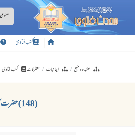
کتب فتاوی
س
عقیدہ و منہج
ایمانیات
متفرقات
کتب فتاوی
(148) حضرت آدم علیہ السلام کا حضرت داؤد علیہ السلام کو زندگی کا کچھ حصہ دے کر انکار کرنا؟