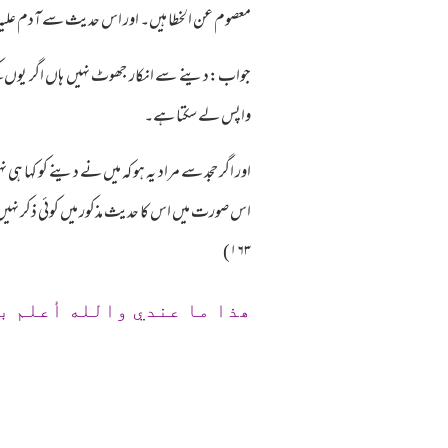
معصوم عن الخطا ہیں۔ اور اس حدیث سے آدم علیہ 
جواب:دینے سے انکار جھوٹ نہیں ہاں اگر یوں کہتے 
واپس لے سکتا ہے۔
اور اگر حجد سے مراد یہ ہو کہ میں نے دینے کو کہا ہ
۱۶۳)
ھذا ما عندي والله أعلم ب