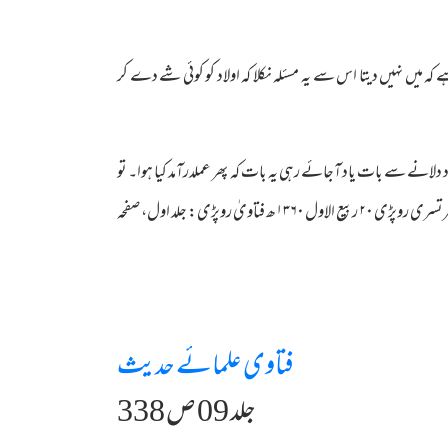
میں نہیں دیتا اس سے یہ مسئلہ نکلا کہ اولاد کو کوئی شے دے کر
د دلانے سے بات یاد آجائے رہی یہ بات کہ پھر عملدرآمد کیا ہوا۔ تو
اس صورت میں اس کا حدیث مذکور میں کوئی ذکر نہیں ممکن ہے کہ فرشتہ کے یاد دلانے سے دینا منظور کر لیا ہو اور ممکن ہے نہ کیا ہو۔ ( عبداللہ امرتسری روپڑی ۲۰ ربیع الاول ۱۳۶۰ھ فتاویٰ روپڑی: جلد اول، صفحہ
فتاوی علمائے حدیث
جلد 09 ص 338