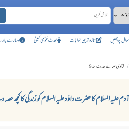
وال پوچھیں
تازہ ترین جوابات
محدث فتویٰ کمیٹی
ہمارے بارے
فتاوی علمائے حدیث جلد 9