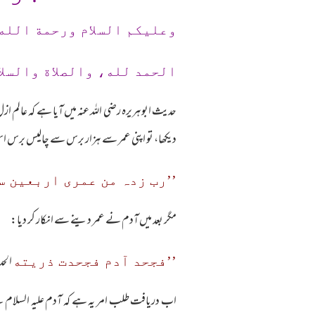
وعلیکم السلام ورحمة الله
الحمد لله، والصلاة والسلا
حدیث ابوہریرہ رضی اللہ عنہ میں آیا ہے کہ عالم ازل 
دیکھا، تو اپنی عمر سے ہزار برس سے چالیس برس ا
’’رب زدہ من عمری اربعین س
مگر بعد میں آدم نے عمر دینے سے انکار کر دیا:
الحد
’’فجحد آدم فجحدت ذریته
اب دریافت طلب امر یہ ہے کہ آدم علیہ السلام نے باو