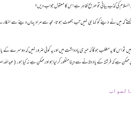
السلام کی کذب بیانی تو صریح ظاہر ہے اس کا معقول جواب دیں؟
کہ میں نے دینے کو کہا ہی نہیں تب جھوٹ ہوتا، حجد سے مراد یہاں دینے سے انکار ہے کہ 
ی نہیں تو اس کا یہ مطلب ہو گا کہ میری یادداشت میں اور یہ کوئی ضرور نہیں کہ دوسرے کے یا
الصواب