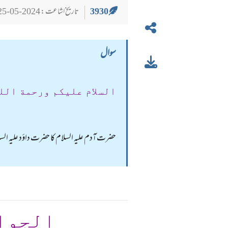
3930
تاریخ اشاعت : 2024-05-25
سوال
السلام عليكم ورحمة الل
حضرت آدم علیہ السلام کا حضرت داؤد علیہ السلا
الجوا