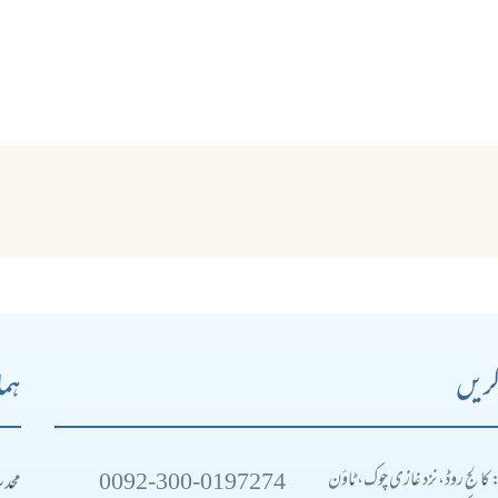
کریں
ہما
0092-300-0197274
محد
: کالج روڈ، نزد غازی چوک، ٹاؤن