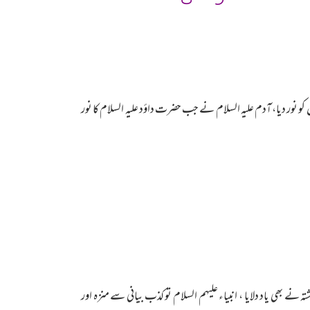
ان کو نور دیا، آدم علیہ السلام نے جب حضرت داؤد علیہ السلام کا نور
نے بھی یاد دلایا ، انبیاء علیہم السلام تو کذب بیانی سے منزہ اور