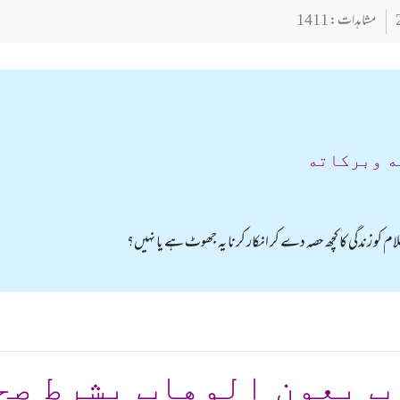
مشاہدات : 1411
ه وبركاته
م کو زندگی کا کچھ حصہ دے کر انکار کرنا یہ جھوٹ ہے یا نہیں؟
ب بعون الوهاب بشرط صح