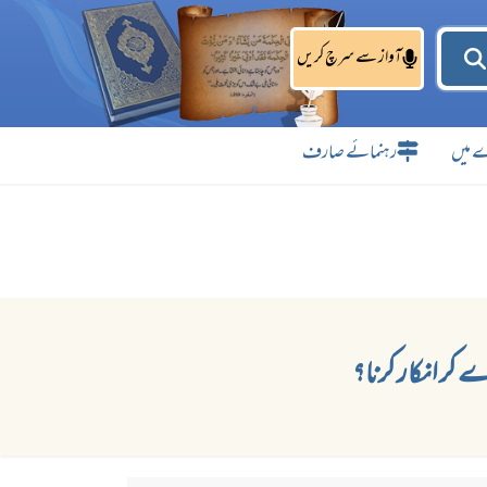
آواز سے سرچ کریں
 میں
رہنمائے صارف