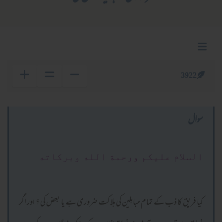
3922
سوال
السلام عليكم ورحمة الله وبركاته
کیا فریق کا ذب کے تمام مباہلین کی ہلاکت ضروری ہے یا بعض کی ؟ اور اگر