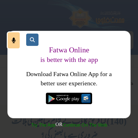
Fatwa Online
is better with the app
Download Fatwa Online App for a
عقیدہ و منہج
ایمانیات
کتب فتاوی
better user experience.
متفرقات
فتاوی علمائے حدیث جلد 9
(140) کیا فریق کا ذب کے تمام مباہلین کی ہلاکت
OR
Try The App
Continue On The Web
ضروری ہے یا بعض کی ؟