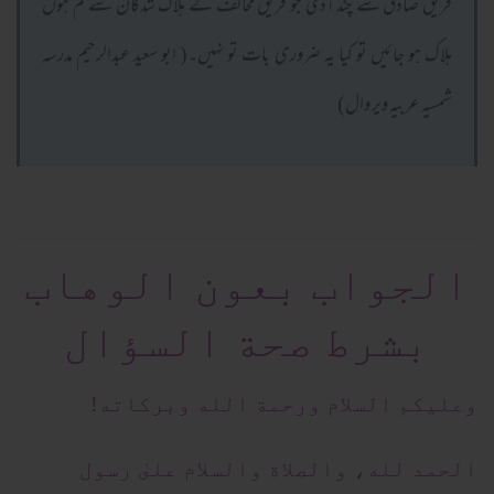
فریق صادق سے چند آدمی جو فریق مخالف کے ہلاک شدگان سے کم ہوں
ہلاک ہو جائیں تو کیا یہ ضروری بات تو نہیں۔( ابو سعید عبدالرحیم مدرسہ
شمسیہ عربیہ ویر وال)
الجواب بعون الوهاب
بشرط صحة السؤال
وعلیکم السلام ورحمة الله وبرکاته!
الحمد لله، والصلاة والسلام علىٰ رسول