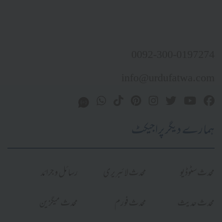
0092-300-0197274
info@urdufatwa.com
ہمارے دیگر پراجیکٹ
محدث سٹوڈیو
محدث لائبریری
رسائل و جرائد
محدث حدیث
محدث فورم
محدث میگزین