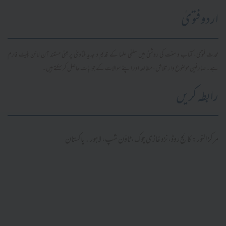
اردو فتویٰ
محدث فتویٰ، کتاب و سنت کی روشنی میں سلفی علما کے قدیم و جدید فتاویٰ پر مبنی مستند آن لائن پلیٹ فارم
ہے۔ صارفین موضوع وار تلاش، مطالعہ اور اپنے سوالات کے جوابات حاصل کر سکتے ہیں۔
رابطہ کریں
مرکز النور: کالج روڈ، نزد غازی چوک، ٹاؤن شپ، لاہور ۔ پاکستان