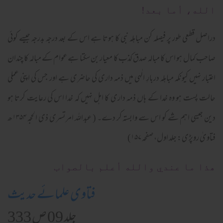
الله، أما بعد!
دراصل قطعی طور پر فیصلہ کن مباہلہ نبی کا ہوتا ہے اس کے بعد درجہ بدرجہ جیسے کوئی
صاحب کمال ہو اس کا مبالہ صدق کذب کا معیار بن سکتا ہے عوام کے مبالہ کا چندان
اعتبار نہیں کیونکہ مباہلہ دربارِ الٰہی میں ذمہ داری کی حاضری ہے اور جس کی اپنی عملی
حالت پست ہو وہ خدا کے ہاں ذمہ داری کا اہل نہیں کہ خدا اس کی رعایت کرتا ہو
دین جیسی اہم شے کو اس سے وابستہ کر دے۔ ( عبداللہ امرتسری ذی الحجہ ۱۳۵۴ھ
فتاویٰ روپڑی: جلد اول، صفحہ ۱۵۷)
ھذا ما عندي والله أعلم بالصواب
فتاوی علمائے حدیث
جلد 09 ص 333