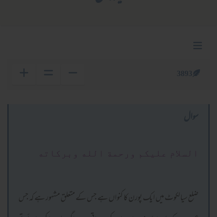
3893
سوال
السلام عليكم ورحمة الله وبركاته
ضلع سیالکوٹ میں ایک پورن کا کنواں ہے جس کے متعلق مشہور ہے کہ جس