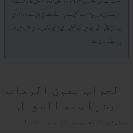
عورت کے ہاں اولاد نہ پیدا ہو یا ہو کر مر جاتی ہو وہ اگر وہاں جا کر نہائے تو
اس کے ہاں اولاد پیدا ہونے لگتی ہے یا مرنے سے بچ جاتی ہے اور اٹھرا کی
بیماری جاتی رہتی ہے میں نے بعض اچھے اچھے لوگوں کو اس عقیدہ میں مبتلا
پایا ہے کیا یہ سچ ہے؟
الجواب بعون الوهاب
بشرط صحة السؤال
وعلیکم السلام ورحمة الله وبرکاته!