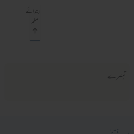
ابتدائے
صفحہ
تبصرے