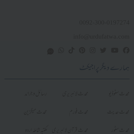
0092-300-0197274
info@urdufatwa.com
ہمارے دیگر پراجیکٹ
محدث سٹوڈیو
محدث لائبریری
رسائل و جرائد
محدث حدیث
محدث فورم
محدث میگزین
محدث سٹور
محدث قرآن لائبریری
مکتبہ شاملہ اردو