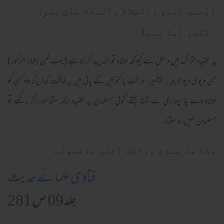
الحمد لله، والصلاة والسلام علىٰ رسول
الله، أما بعد!
یہ عقیدہ شرک میں داخل ہے کیونکہ اولاد تو اللہ پیدا کرتا ہے (یہب لمن یشاء الزکور)
کسی دیوی دیوتا پیر ، پیغمبر ، درخت یا کنوئیں کے پانی میں یہ طاقت کہاں کہ وہ کسی کو
اولاد دے یا بیماری سے شفا بخشے کوئی مسلمان یہ عقیدہ رکھ سکتا اور اگر رکھے تو
مسلمان نہیں رہ سکتا۔
ھذا ما عندي والله أعلم بالصواب
فتاوی علمائے حدیث
جلد 09 ص 281