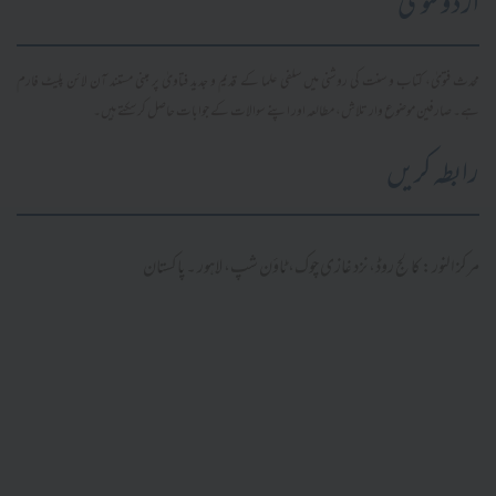
اردو فتویٰ
محدث فتویٰ، کتاب و سنت کی روشنی میں سلفی علما کے قدیم و جدید فتاویٰ پر مبنی مستند آن لائن پلیٹ فارم
ہے۔ صارفین موضوع وار تلاش، مطالعہ اور اپنے سوالات کے جوابات حاصل کر سکتے ہیں۔
رابطہ کریں
مرکز النور: کالج روڈ، نزد غازی چوک، ٹاؤن شپ، لاہور ۔ پاکستان