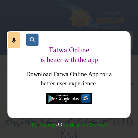
Fatwa Online
is better with the app
Download Fatwa Online App for a
عقیدہ و منہج
ایمانیات
کتب فتاوی
better user experience.
متفرقات
فتاوی علمائے حدیث جلد 9
(111) مشہور ہے کہ جس عورت کے ہاں اولاد نہ پیدا ہو
OR
Try The App
Continue On The Web
یا ..الخ